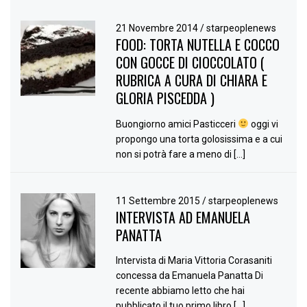
21 Novembre 2014
/
starpeoplenews
FOOD: TORTA NUTELLA E COCCO
CON GOCCE DI CIOCCOLATO (
RUBRICA A CURA DI CHIARA E
GLORIA PISCEDDA )
Buongiorno amici Pasticceri
oggi vi
propongo una torta golosissima e a cui
non si potrà fare a meno di […]
11 Settembre 2015
/
starpeoplenews
INTERVISTA AD EMANUELA
PANATTA
Intervista di Maria Vittoria Corasaniti
concessa da Emanuela Panatta Di
recente abbiamo letto che hai
pubblicato il tuo primo libro […]