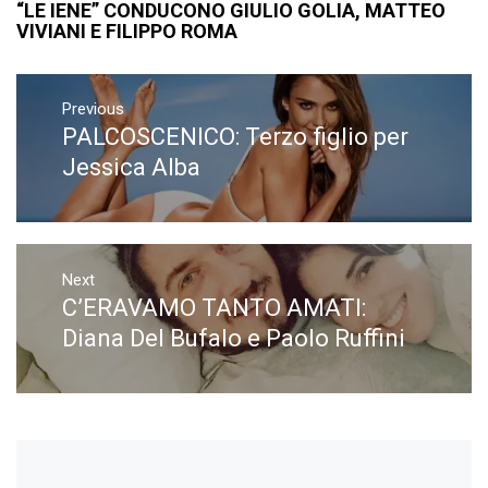
“LE IENE”​ CONDUCONO GIULIO GOLIA, MATTEO
VIVIANI E FILIPPO ROMA
Navigazione
articoli
Previous
PALCOSCENICO: Terzo figlio per
Previous
post:
Jessica Alba
Next
C’ERAVAMO TANTO AMATI:
Next
post:
Diana Del Bufalo e Paolo Ruffini