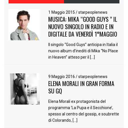
1 Maggio 2015
/
starpeoplenews
MUSICA: MIKA “GOOD GUYS ” IL
NUOVO SINGOLO IN RADIO E IN
DIGITALE DA VENERDÌ 1°MAGGIO
Il singolo “Good Guys” anticipa in Italia il
nuovo album d’inediti di Mika “No Place
in Heaven” atteso per il […]
9 Maggio 2016
/
starpeoplenews
ELENA MORALI IN GRAN FORMA
SU GQ
Elena Morali ex protagonista del
programma ‘La Pupa e il Secchione’,
spesso al centro del gossip, e soubrette
di Colorando, […]