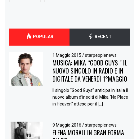
POPULAR
RECENT
1 Maggio 2015
/
starpeoplenews
MUSICA: MIKA “GOOD GUYS ” IL
NUOVO SINGOLO IN RADIO E IN
DIGITALE DA VENERDÌ 1°MAGGIO
Il singolo “Good Guys” anticipa in Italia il
nuovo album d’inediti di Mika “No Place
in Heaven” atteso per il […]
9 Maggio 2016
/
starpeoplenews
ELENA MORALI IN GRAN FORMA