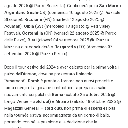
agosto 2025 @ Parco Scarzella). Continuerà poi a
San Marco
Argentano Scalo
(CS) (domenica 10 agosto 2025 @ Piazzale
Stazione),
Riccione
(RN) (martedì 12 agosto 2025 @
Aquafan),
Olbia
(SS) (mercoledì 13 agosto @ Red Valley
Festival),
Cortemilia
(CN)
(venerdì 22 agosto 2025 @ Parco
delle Pieve),
Rieti
(giovedì 04 settembre 2025 @ Piazza
Mazzini) e si concluderà a
Borgaretto
(TO) (domenica 07
settembre 2025 @ Piazza Pertini).
Dopo il tour estivo del 2024 e aver calcato per la prima volta il
palco dell’Ariston, dove ha presentato il singolo
“Amarcord”,
Sarah
è pronta a tornare con nuovi progetti e
tanta energia. La giovane cantautrice si prepara a salire
nuovamente sui palchi di
Roma
(sabato 25 ottobre 2025 @
Largo Venue –
sold out
) e
Milano
(sabato 18 ottobre 2025 @
Magazzini Generali –
sold out
), non prima di essersi esibita
nella tournée estiva, accompagnata da un corpo di ballo,
portando con sé la passione e la dedizione che la