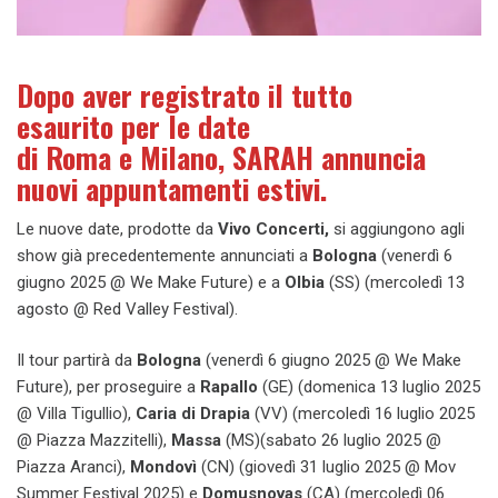
Dopo aver registrato il tutto
esaurito per le date
di Roma e Milano, SARAH annuncia
nuovi appuntamenti estivi.
Le nuove date, prodotte da
Vivo Concerti,
si aggiungono agli
show già precedentemente annunciati a
Bologna
(venerdì 6
giugno 2025 @ We Make Future) e a
Olbia
(SS) (mercoledì 13
agosto @ Red Valley Festival).
Il tour partirà da
Bologna
(venerdì 6 giugno 2025 @ We Make
Future), per proseguire a
Rapallo
(GE)
(domenica 13 luglio 2025
@ Villa Tigullio),
Caria di Drapia
(VV)
(mercoledì 16 luglio 2025
@ Piazza Mazzitelli),
Massa
(MS)
(sabato 26 luglio 2025 @
Piazza Aranci),
Mondovì
(CN) (giovedì 31 luglio 2025 @ Mov
Summer Festival 2025) e
Domusnovas
(CA) (mercoledì 06