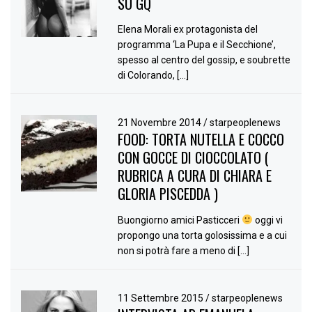
SU GQ
Elena Morali ex protagonista del
programma ‘La Pupa e il Secchione’,
spesso al centro del gossip, e soubrette
di Colorando, […]
21 Novembre 2014
/
starpeoplenews
FOOD: TORTA NUTELLA E COCCO
CON GOCCE DI CIOCCOLATO (
RUBRICA A CURA DI CHIARA E
GLORIA PISCEDDA )
Buongiorno amici Pasticceri
oggi vi
propongo una torta golosissima e a cui
non si potrà fare a meno di […]
11 Settembre 2015
/
starpeoplenews