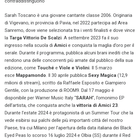
contraddistinguono
Sarah Toscano è una giovane cantante classe 2006. Originaria
di Vigevano, in provincia di Pavia, nel 2022 partecipa ad Area
Sanremo, dove viene selezionata tra i venti finalisti e dove vince
la
Targa Vittorio De Scalzi
. A settembre 2023 fa il suo
ingresso nella scuola di
Amici
e conquista la maglia d’oro per il
serale. Durante il programma, pubblica alcuni brani inediti che la
rendono una delle concorrenti più amate dal pubblico della sua
edizione, come
Touché
e
Viole
e Violini
. Il 5 marzo
esce
Mappamondo
. Il 30 aprile pubblica
Sexy Magica
(12,9
milioni di stream), scritto da Raffaele Esposito e Giampiero
Gentile, con la produzione di ROOM9. Dal 17 maggio è
disponibile per Warner Music Italy “
SARAH
”, l’omonimo EP
dell’artista, che conquista anche la
vittoria di Amici 23
.
Durante l’estate 2024 è protagonista di un Summer Tour che la
vede esibirsi sui palchi delle più importanti città del nostro
Paese, tra cui Milano per l’apertura della data italiana dei Black
Eyed Peas lo scorso 16 luglio 2024 e Olbia (SS) durante il Red