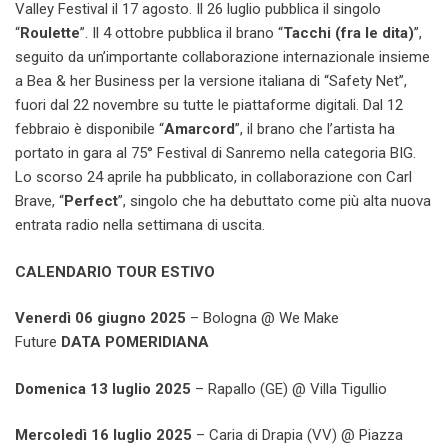
Valley Festival il 17 agosto. Il 26 luglio pubblica il singolo
“
Roulette
”. Il 4 ottobre pubblica il brano “
Tacchi (fra le dita)
”,
seguito da un’importante collaborazione internazionale insieme
a Bea & her Business per la versione italiana di “Safety Net”,
fuori dal 22 novembre su tutte le piattaforme digitali. Dal 12
febbraio è disponibile “
Amarcord
”, il brano che l’artista ha
portato in gara al 75° Festival di Sanremo nella categoria BIG.
Lo scorso 24 aprile ha pubblicato, in collaborazione con Carl
Brave, “
Perfect
”, singolo che ha debuttato come più alta nuova
entrata radio nella settimana di uscita.
CALENDARIO TOUR ESTIVO
Venerdì 06 giugno 2025
– Bologna @ We Make
Future
DATA
POMERIDIANA
Domenica 13 luglio 2025
– Rapallo (GE) @ Villa Tigullio
Mercoledì 16 luglio 2025
– Caria di Drapia (VV) @ Piazza