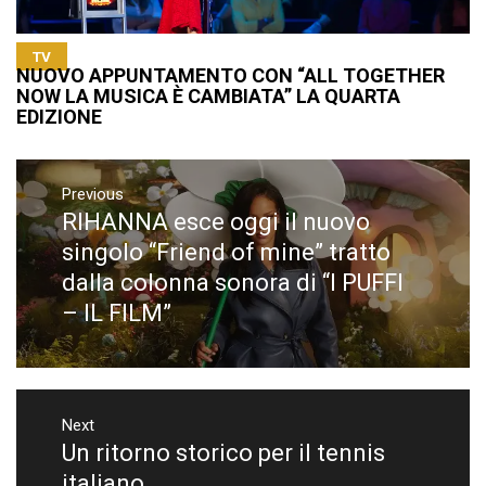
TV
NUOVO APPUNTAMENTO CON “ALL TOGETHER
NOW LA MUSICA È CAMBIATA” LA QUARTA
EDIZIONE
Navigazione
articoli
Previous
RIHANNA esce oggi il nuovo
Previous
post:
singolo “Friend of mine” tratto
dalla colonna sonora di “I PUFFI
– IL FILM”
Next
Un ritorno storico per il tennis
Next
post:
italiano