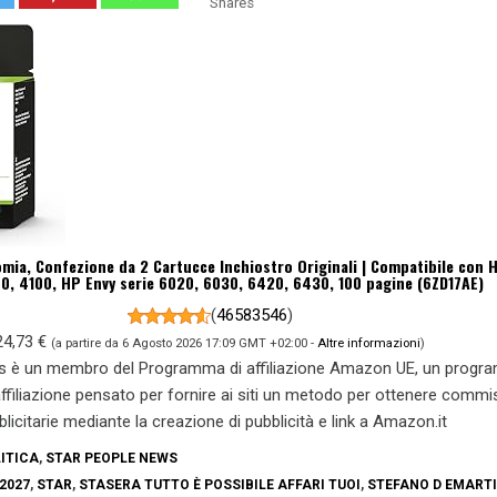
Shares
mia, Confezione da 2 Cartucce Inchiostro Originali | Compatibile con 
00, 4100, HP Envy serie 6020, 6030, 6420, 6430, 100 pagine (6ZD17AE)
(
46583546
)
24,73 €
(a partire da 6 Agosto 2026 17:09 GMT +02:00 -
Altre informazioni
)
s è un membro del Programma di affiliazione Amazon UE, un prog
 affiliazione pensato per fornire ai siti un metodo per ottenere commi
blicitarie mediante la creazione di pubblicità e link a Amazon.it
ITICA
,
STAR PEOPLE NEWS
2027
,
STAR
,
STASERA TUTTO È POSSIBILE AFFARI TUOI
,
STEFANO D EMART