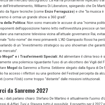
nza del mercato discografico. La Rai ha prontamente replicato trami
re dell’Intrattenimento, Williams Di Liberatore, spiegando che De Mart
ato da figure tecniche (come
Enzo Ferraguzzo
) e che “la musica è 
remo è ormai un grande show a 360 gradi”.
a della Politica:
Non sono mancate le accuse di una “nomina politi
esponenti dell’opposizione hanno letto nell’investitura precoce un ten
dare una narrazione televisiva vicina all’attuale governance Rai, evita
onale “toto-nome” dei mesi primaverili. L’AD Giampaolo Rossi ha però
parlando di un “investimento strategico su uno showman che garant
 e mercato”.
so Mogol” e i Trasferimenti Speciali:
Ad alimentare il clima teso è 
lamente una polemica riguardante l’uso di un elicottero dei Vigili del
rtare
Mogol
da Sanremo a Roma. Sebbene slegato dalla figura di De 
dio ha acceso i riflettori su una gestione del Festival percepita da alc
ti (come l’Usb) come troppo “distante” dalle missioni istituzionali.
rci da Sanremo 2027
he, i dati parlano chiaro: Stefano De Martino è attualmente l’uomo d’o
essi di
Affari Tuoi
e
Stasera tutto è possibile
. Il progetto per il 2027