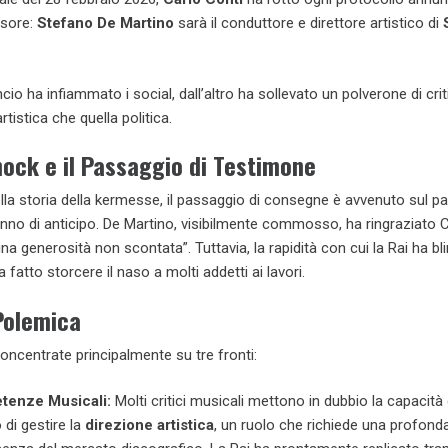
ssore:
Stefano De Martino
sarà il conduttore e direttore artistico di
cio ha infiammato i social, dall’altro ha sollevato un polverone di cri
rtistica che quella politica.
ock e il Passaggio di Testimone
ella storia della kermesse, il passaggio di consegne è avvenuto sul p
anno di anticipo. De Martino, visibilmente commosso, ha ringraziato 
na generosità non scontata”. Tuttavia, la rapidità con cui la Rai ha bli
a fatto storcere il naso a molti addetti ai lavori.
 Polemica
concentrate principalmente su tre fronti:
enze Musicali:
Molti critici musicali mettono in dubbio la capacità 
 di gestire la
direzione artistica
, un ruolo che richiede una profond