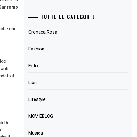
Sanremo
TUTTE LE CATEGORIE
tiche che
Cronaca Rosa
Fashion
alco
Foto
Conti
ndato il
Libri
Lifestyle
MOVIEBLOG
di De
a
Musica