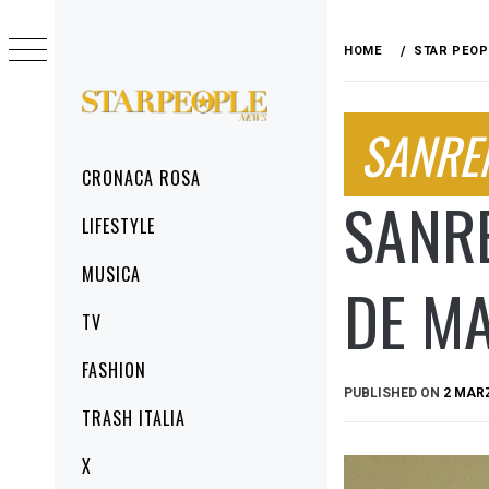
Skip
to
HOME
STAR PEOP
content
STARPEOPLENEWS
SANRE
IL PORTALE DELLA CRONACA ROSA, DEL
GLAMOUR DEL LIFESTYLE
Primary
CRONACA ROSA
Menu
SANRE
LIFESTYLE
MUSICA
DE MA
TV
FASHION
PUBLISHED ON
2 MAR
TRASH ITALIA
X