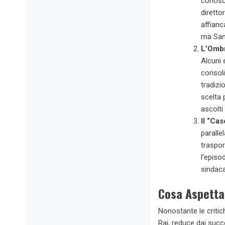
conosce
diretto
affianc
ma San
L’Ombr
Alcuni 
consoli
tradizi
scelta 
ascolti
Il “Ca
paralle
traspo
l’episo
sindaca
Cosa Aspetta
Nonostante le critic
Rai, reduce dai succ