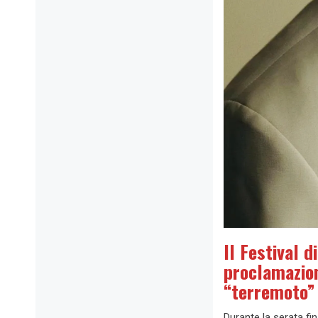
Il Festival 
proclamazion
“terremoto” 
Durante la serata fi