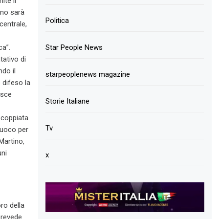
te il
ino sarà
Politica
centrale,
Star People News
ca”.
tativo di
ndo il
starpeoplenews magazine
 difeso la
isce
Storie Italiane
scoppiata
Tv
 Fuoco per
Martino,
uni
x
ro della
 prevede