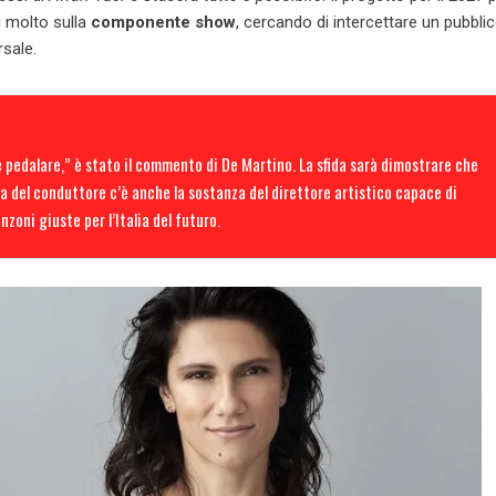
i molto sulla
componente show
, cercando di intercettare un pubbli
rsale.
 pedalare,” è stato il commento di De Martino. La sfida sarà dimostrare che
ma del conduttore c’è anche la sostanza del direttore artistico capace di
nzoni giuste per l’Italia del futuro.