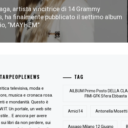
aga, artista vincitrice di 14 Grammy
, ha finalmente pubblicato il settimo album
dio, “MAYHEM”
STARPEOPLENEWS
TAG
ritica televisiva, moda e
AlLBUM Primo Posto DELLA CLA
tore, musica e cronaca rosa.
FIMI-GFK Sfera Ebbasta
nti e mondanità. Questo è
T. Un portale, un web site
Amici14
Antonella Mosetti
stile... E ancora per avere
, sui libri da non perdere, sui
Assago Milano 12 Giugno
B