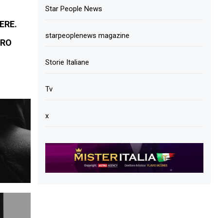
Star People News
ERE.
starpeoplenews magazine
TRO
Storie Italiane
Tv
x