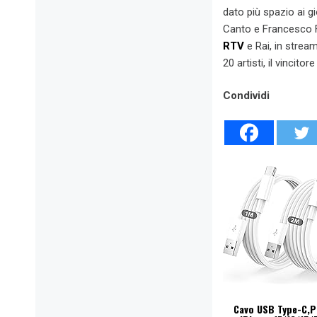
dato più spazio ai g
Canto e Francesco Fa
RTV
e Rai, in strea
20 artisti, il vincito
Condividi
Cavo USB Type-C,Pe