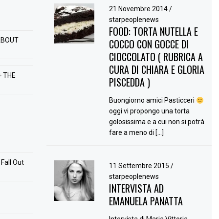
21 Novembre 2014
/
starpeoplenews
FOOD: TORTA NUTELLA E
ABOUT
COCCO CON GOCCE DI
CIOCCOLATO ( RUBRICA A
CURA DI CHIARA E GLORIA
+ THE
PISCEDDA )
Buongiorno amici Pasticceri
oggi vi propongo una torta
golosissima e a cui non si potrà
fare a meno di […]
Fall Out
11 Settembre 2015
/
starpeoplenews
INTERVISTA AD
EMANUELA PANATTA