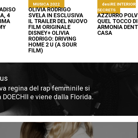
MUSICA 2022
desiRE INTERIOR
ADISO
OLIVIA RODRIGO
SECRETS
A, 4
SVELA IN ESCLUSIVA
AZZURRO POLV
RIMA
IL TRAILER DEL NUOVO
QUEL TOCCO DI
MY
FILM ORIGINALE
ARMONIA DEN
DISNEY+ OLIVIA
CASA
RODRIGO: DRIVING
HOME 2 U (A SOUR
FILM)
ous
va regina del rap femminile si
ous
 DOECHII e viene dalla Florida.