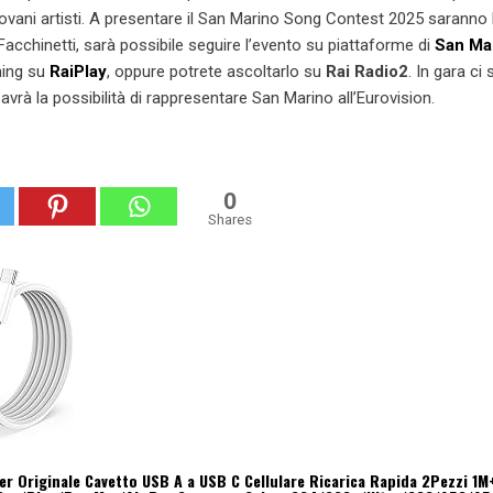
iovani artisti. A presentare il San Marino Song Contest 2025 saranno 
cchinetti, sarà possibile seguire l’evento su piattaforme di
San Ma
ming su
RaiPlay
, oppure potrete ascoltarlo su
Rai Radio2
. In gara ci
re avrà la possibilità di rappresentare San Marino all’Eurovision.
0
Shares
r Originale Cavetto USB A a USB C Cellulare Ricarica Rapida 2Pezzi 1