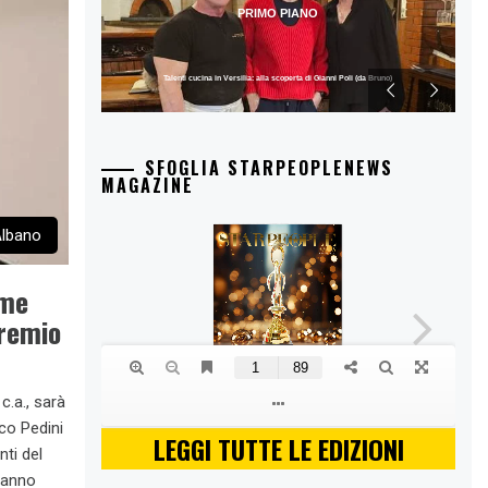
PRIMO PIANO
Talenti cucina in Versilia: alla scoperta di Gianni Poli (da Bruno)
SFOGLIA STARPEOPLENEWS
MAGAZINE
lbano
ome
premio
.a., sarà
ico Pedini
LEGGI TUTTE LE EDIZIONI
nti del
 hanno