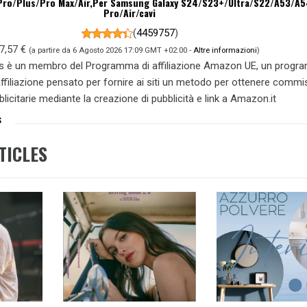
/Pro/Plus/Pro Max/Air,Per Samsung Galaxy S24/S23+/Ultra/S22/A53/A5
Pro/Air/cavi
(
4459757
)
7,57 €
(a partire da 6 Agosto 2026 17:09 GMT +02:00 -
Altre informazioni
)
s è un membro del Programma di affiliazione Amazon UE, un prog
 affiliazione pensato per fornire ai siti un metodo per ottenere commi
blicitarie mediante la creazione di pubblicità e link a Amazon.it
S
TICLES