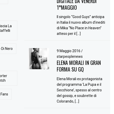
DIGITALE DA VENERDÌ
1°MAGGIO
Il singolo “Good Guys” anticipa
in Italia il nuovo album d’inediti
iscia La
di Mika “No Place in Heaven”
affelli
atteso per il […]
 Di Nero
9 Maggio 2016
/
starpeoplenews
ELENA MORALI IN GRAN
FORMA SU GQ
orter
Elena Morali ex protagonista
atch
del programma ‘La Pupa e il
Secchione’, spesso al centro
Fans
del gossip, e soubrette di
Colorando, […]