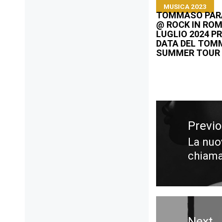
MUSICA 2023
TOMMASO PAR
@ ROCK IN ROM
LUGLIO 2024 P
DATA DEL TOM
SUMMER TOUR
Navigazione
articoli
Previ
La nuo
Previ
chiama
post:
Next