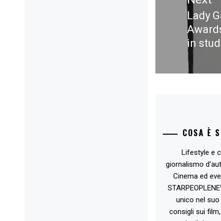
Lady G
Next
Awards
post:
in stu
COSA È 
Lifestyle e c
giornalismo d'au
Cinema ed eve
STARPEOPLENEW.I
unico nel suo 
consigli sui film