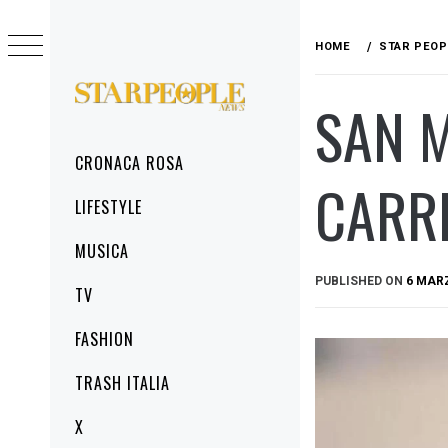
Skip
to
HOME
STAR PEOP
content
SAN M
STARPEOPLENEWS
IL PORTALE DELLA CRONACA ROSA, DEL
GLAMOUR DEL LIFESTYLE
Primary
CRONACA ROSA
Menu
CARR
LIFESTYLE
MUSICA
PUBLISHED ON
6 MAR
TV
FASHION
TRASH ITALIA
X