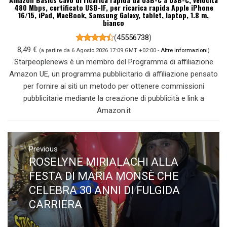
480 Mbps, certificato USB-IF, per ricarica rapida Apple iPhone
16/15, iPad, MacBook, Samsung Galaxy, tablet, laptop, 1.8 m,
bianco
(
45556738
)
8,49 €
(a partire da 6 Agosto 2026 17:09 GMT +02:00 -
Altre informazioni
)
Starpeoplenews è un membro del Programma di affiliazione
Amazon UE, un programma pubblicitario di affiliazione pensato
per fornire ai siti un metodo per ottenere commissioni
pubblicitarie mediante la creazione di pubblicità e link a
Amazon.it
Navigazione
articoli
Previous
ROSELYNE MIRIALACHI ALLA
Previous
post:
FESTA DI MARIA MONSÈ CHE
CELEBRA 30 ANNI DI FULGIDA
CARRIERA