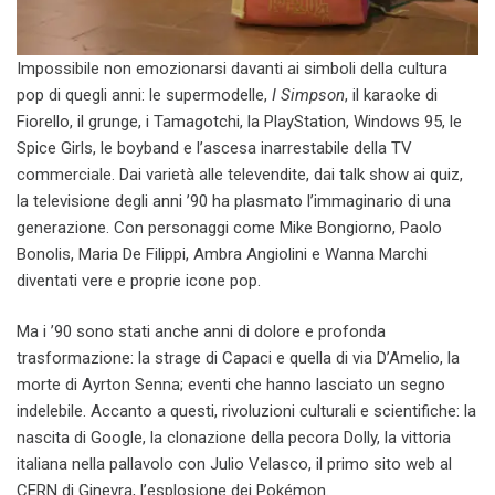
Impossibile non emozionarsi davanti ai simboli della cultura
pop di quegli anni: le supermodelle,
I Simpson
, il karaoke di
Fiorello, il grunge, i Tamagotchi, la PlayStation, Windows 95, le
Spice Girls, le boyband e l’ascesa inarrestabile della TV
commerciale. Dai varietà alle televendite, dai talk show ai quiz,
la televisione degli anni ’90 ha plasmato l’immaginario di una
generazione. Con personaggi come Mike Bongiorno, Paolo
Bonolis, Maria De Filippi, Ambra Angiolini e Wanna Marchi
diventati vere e proprie icone pop.
Ma i ’90 sono stati anche anni di dolore e profonda
trasformazione: la strage di Capaci e quella di via D’Amelio, la
morte di Ayrton Senna; eventi che hanno lasciato un segno
indelebile. Accanto a questi, rivoluzioni culturali e scientifiche: la
nascita di Google, la clonazione della pecora Dolly, la vittoria
italiana nella pallavolo con Julio Velasco, il primo sito web al
CERN di Ginevra, l’esplosione dei Pokémon.