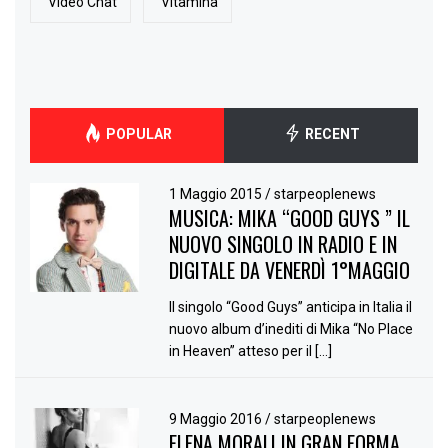
Video Chat
Vitamina
POPULAR
RECENT
1 Maggio 2015
/
starpeoplenews
MUSICA: MIKA “GOOD GUYS ” IL
NUOVO SINGOLO IN RADIO E IN
DIGITALE DA VENERDÌ 1°MAGGIO
Il singolo “Good Guys” anticipa in Italia il
nuovo album d’inediti di Mika “No Place
in Heaven” atteso per il […]
9 Maggio 2016
/
starpeoplenews
ELENA MORALI IN GRAN FORMA