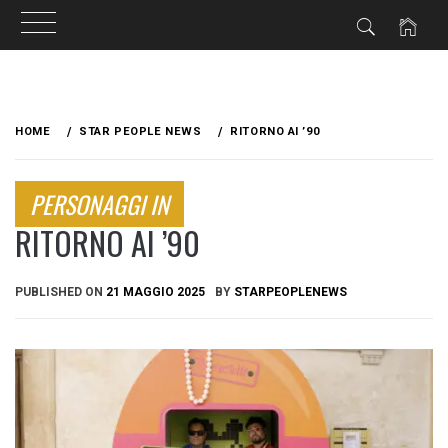
Skip
to
HOME
STAR PEOPLE NEWS
RITORNO AI ’90
content
PERSONAGGI IN
RITORNO AI ’90
PUBLISHED ON
21 MAGGIO 2025
BY
STARPEOPLENEWS