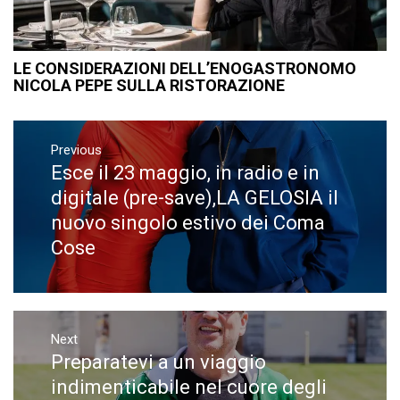
LE CONSIDERAZIONI DELL’ENOGASTRONOMO
NICOLA PEPE SULLA RISTORAZIONE
Navigazione
articoli
Previous
Esce il 23 maggio, in radio e in
Previous
post:
digitale (pre-save),LA GELOSIA il
nuovo singolo estivo dei Coma
Cose
Next
Preparatevi a un viaggio
Next
post:
indimenticabile nel cuore degli