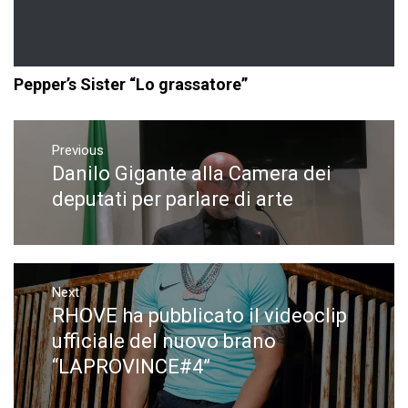
Pepper’s Sister “Lo grassatore”
Navigazione
articoli
Previous
Danilo Gigante alla Camera dei
Previous
post:
deputati per parlare di arte
Next
RHOVE ha pubblicato il videoclip
Next
post:
ufficiale del nuovo brano
“LAPROVINCE#4”