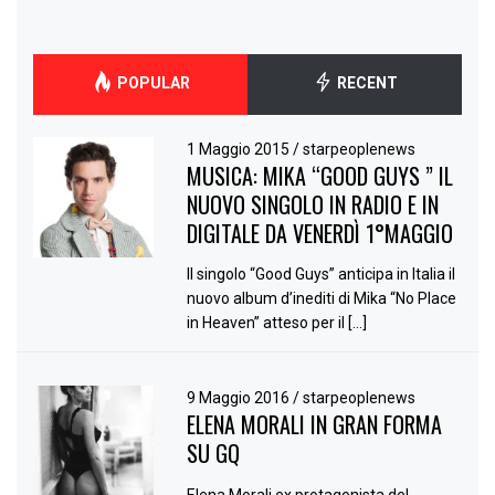
POPULAR
RECENT
1 Maggio 2015
/
starpeoplenews
MUSICA: MIKA “GOOD GUYS ” IL
NUOVO SINGOLO IN RADIO E IN
DIGITALE DA VENERDÌ 1°MAGGIO
Il singolo “Good Guys” anticipa in Italia il
nuovo album d’inediti di Mika “No Place
in Heaven” atteso per il […]
9 Maggio 2016
/
starpeoplenews
ELENA MORALI IN GRAN FORMA
SU GQ
Elena Morali ex protagonista del