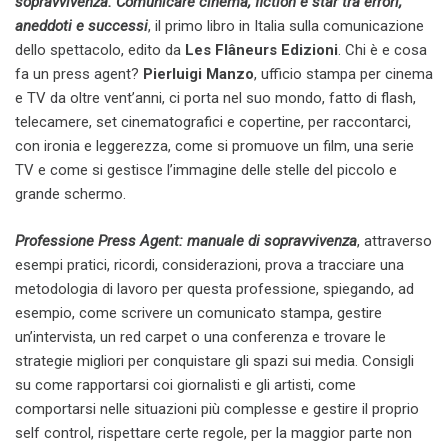
sopravvivenza. Comunicare cinema, fiction e star tra errori,
aneddoti e successi
, il primo libro in Italia sulla comunicazione
dello spettacolo, edito da
Les Flâneurs Edizioni
. Chi è e cosa
fa un press agent?
Pierluigi Manzo
, ufficio stampa per cinema
e TV da oltre vent’anni, ci porta nel suo mondo, fatto di flash,
telecamere, set cinematografici e copertine, per raccontarci,
con ironia e leggerezza, come si promuove un film, una serie
TV e come si gestisce l’immagine delle stelle del piccolo e
grande schermo.
Professione Press Agent: manuale di sopravvivenza
, attraverso
esempi pratici, ricordi, considerazioni, prova a tracciare una
metodologia di lavoro per questa professione, spiegando, ad
esempio, come scrivere un comunicato stampa, gestire
un’intervista, un red carpet o una conferenza e trovare le
strategie migliori per conquistare gli spazi sui media. Consigli
su come rapportarsi coi giornalisti e gli artisti, come
comportarsi nelle situazioni più complesse e gestire il proprio
self control, rispettare certe regole, per la maggior parte non