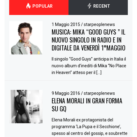
POPULAR
RECENT
1 Maggio 2015
/
starpeoplenews
MUSICA: MIKA “GOOD GUYS ” IL
NUOVO SINGOLO IN RADIO E IN
DIGITALE DA VENERDÌ 1°MAGGIO
Il singolo “Good Guys” anticipa in Italia il
nuovo album d’inediti di Mika “No Place
in Heaven” atteso per il […]
9 Maggio 2016
/
starpeoplenews
ELENA MORALI IN GRAN FORMA
SU GQ
Elena Morali ex protagonista del
programma ‘La Pupa e il Secchione’,
spesso al centro del gossip, e soubrette