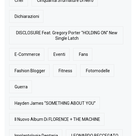
Cher
Cinquanta Sfumature Di Nero
Dichiarazioni
DISCLOSURE Feat. Gregory Porter "HOLDING ON" New
Single Latch
E-Commerce
Eventi
Fans
Fashion Blogger
Fitness
Fotomodelle
Guerra
Hayden James “SOMETHING ABOUT YOU”
Il Nuovo Album Di FLORENCE + THE MACHINE
Implantologia Dentaria
LEONARDO BECCEGATO