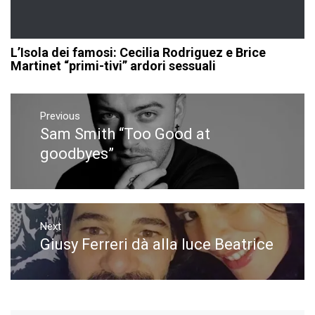
L’Isola dei famosi: Cecilia Rodriguez e Brice
Martinet “primi-tivi” ardori sessuali
Navigazione
articoli
Previous
Sam Smith “Too Good at
Previous
post:
goodbyes”
Next
Giusy Ferreri dà alla luce Beatrice
Next
post: