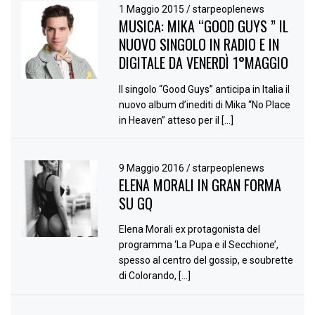
1 Maggio 2015
/
starpeoplenews
MUSICA: MIKA “GOOD GUYS ” IL
NUOVO SINGOLO IN RADIO E IN
DIGITALE DA VENERDÌ 1°MAGGIO
Il singolo “Good Guys” anticipa in Italia il
nuovo album d’inediti di Mika “No Place
in Heaven” atteso per il […]
9 Maggio 2016
/
starpeoplenews
ELENA MORALI IN GRAN FORMA
SU GQ
Elena Morali ex protagonista del
programma ‘La Pupa e il Secchione’,
spesso al centro del gossip, e soubrette
di Colorando, […]