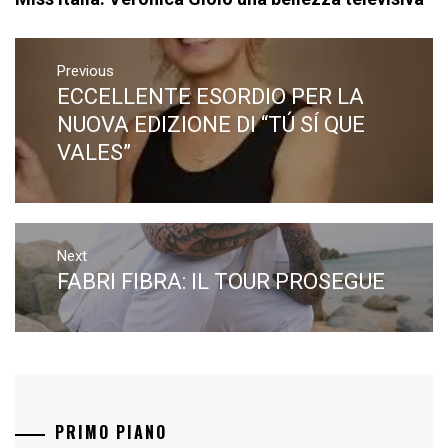
Navigazione
articoli
Previous
ECCELLENTE ESORDIO PER LA
Previous
post:
NUOVA EDIZIONE DI “TÚ SÍ QUE
VALES”
Next
FABRI FIBRA: IL TOUR PROSEGUE
Next
post:
PRIMO PIANO