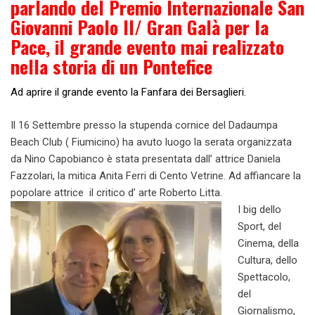
parlando del Premio Internazionale San
Giovanni Paolo II/ Gran Galà per la
Pace, il grande evento mai realizzato
nella storia di un Pontefice
Ad aprire il grande evento la Fanfara dei Bersaglieri.
Il 16 Settembre presso la stupenda cornice del Dadaumpa
Beach Club ( Fiumicino) ha avuto luogo la serata organizzata
da Nino Capobianco è stata presentata dall’ attrice Daniela
Fazzolari, la mitica Anita Ferri di Cento Vetrine. Ad affiancare la
popolare attrice il critico d’ arte Roberto Litta.
I big dello
Sport, del
Cinema, della
Cultura, dello
Spettacolo,
del
Giornalismo,