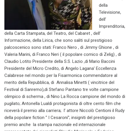
della
Televisione,
dell’
Imprenditoria,
della Carta Stampata, del Teatro, del Cabaret , dell’
Informazione, della Lirica, che sono saliti sul prestigioso
palcoscenico sono stati: Franco Nero , di Jimmy Ghione , di
Valeria Marini, di Franco Neri ( il popolare comico di Zelig) , di
Claudio Lotito Presidente della S.S. Lazio ,di Mario Baccini
Presidente del Micro Credito, di Angelo Lagana’ Eccellenza
Calabrese nel mondo per la Fisarmonica commendatore al
merito della Repubblica, di Annalisa Minetti ( vincitrice del
Festival di Sanremo),di Stefano Pantano tre volte campione
olimpico di scherma , di
Nino
La Rocca campione del mondo di
pugilato; Antonella Lualdi protagonista di oltre cento film che
riceverà il premio alla carriera; l’ attore Niccolò Centioni il Rudy
della popolare fiction ” I Cesaroni”; insigniti del prestigioso
premio anche la stampa nazionale ed internazionale