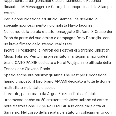
rappresentata dai giornalisti Claudio Marincola e Federica
Rinaudo del Messaggero e George Labrinopoulus della Stampa
estera.
Per la comunicazione ed ufficio Stampa , ha ricevuto lo
speciale riconoscimento il giornalista Flavio Iacones.
Nel corso della serata è stato omaggiato Stefano D’ Orazio dei
Pooh da parte del suo amico e compagno Dody Battaglia con
un breve filmato dallo stesso realizzato.
Inoltre il Presidente e Patron del Festival di Sanremo Christian
Music Fabrizio Venturi ha presentato in anteprima mondiale il
brano CARO PADRE dedicato a Karol Wojtyla inno ufficiale della
Fondazione Giovanni Paolo II.
Spazio anche alla musica: gli Abba The Best per l’ occasione
hanno proposto il loro brano AMAMI dedicato a tutte le donne
maltrattate violentate e uccise.
L’ evento, patrocinato da Argos Forze di Polizia è stato
trasmesso anche su 50 emittenti televisive italiane ed estere
nella trasmissione TV SPAZIO MUSICA in onda dalla città di
Sanremo. Nel corso della serata c’è stato un collegamento con