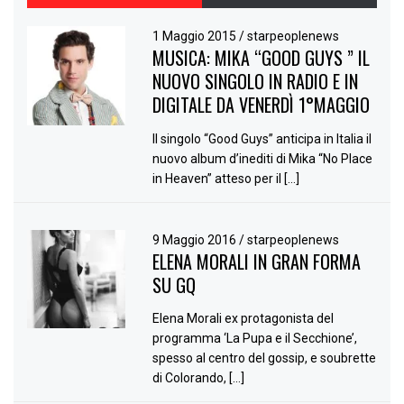
1 Maggio 2015
/
starpeoplenews
MUSICA: MIKA “GOOD GUYS ” IL
NUOVO SINGOLO IN RADIO E IN
DIGITALE DA VENERDÌ 1°MAGGIO
Il singolo “Good Guys” anticipa in Italia il
nuovo album d’inediti di Mika “No Place
in Heaven” atteso per il […]
9 Maggio 2016
/
starpeoplenews
ELENA MORALI IN GRAN FORMA
SU GQ
Elena Morali ex protagonista del
programma ‘La Pupa e il Secchione’,
spesso al centro del gossip, e soubrette
di Colorando, […]