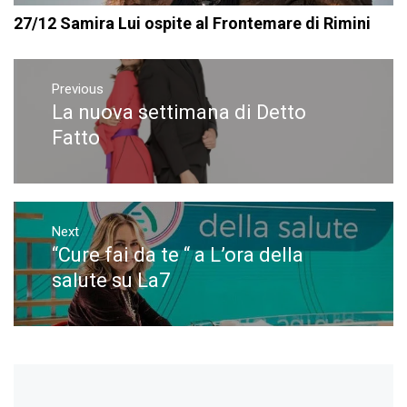
27/12 Samira Lui ospite al Frontemare di Rimini
Navigazione
articoli
Previous
La nuova settimana di Detto
Previous
post:
Fatto
Next
“Cure fai da te “ a L’ora della
Next
post:
salute su La7