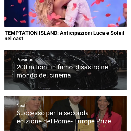
TEMPTATION ISLAND: Anticipazioni Luca e Soleil
nel cast
Navigazione
articoli
Previous
200 milioni in fumo: disastro nel
Previous
post:
mondo del cinema
Next
Successo per la seconda
Next
post:
edizione del Rome- Europe Prize