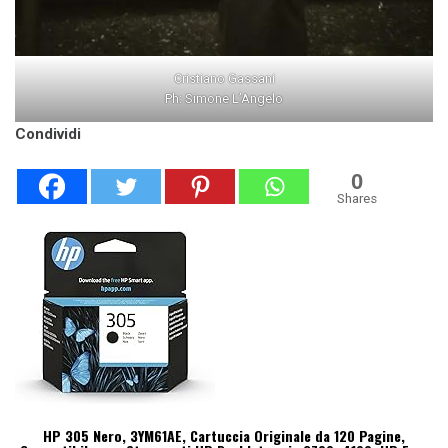
Cristiano Gassani
Ph: Simone L’Angelo
Condividi
0
Shares
HP 305 Nero, 3YM61AE, Cartuccia Originale da 120 Pagine,