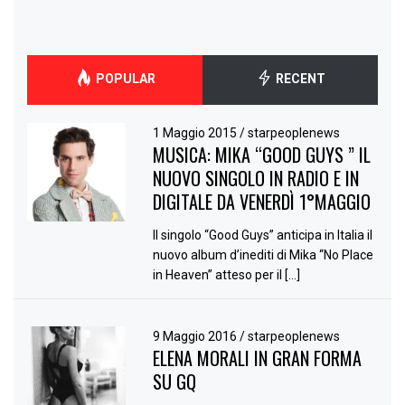
POPULAR
RECENT
1 Maggio 2015
/
starpeoplenews
MUSICA: MIKA “GOOD GUYS ” IL
NUOVO SINGOLO IN RADIO E IN
DIGITALE DA VENERDÌ 1°MAGGIO
Il singolo “Good Guys” anticipa in Italia il
nuovo album d’inediti di Mika “No Place
in Heaven” atteso per il […]
9 Maggio 2016
/
starpeoplenews
ELENA MORALI IN GRAN FORMA
SU GQ