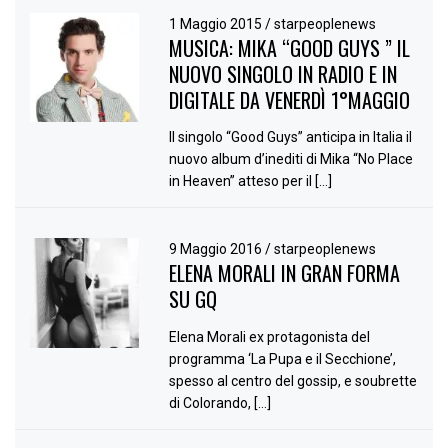
1 Maggio 2015
/
starpeoplenews
MUSICA: MIKA “GOOD GUYS ” IL
NUOVO SINGOLO IN RADIO E IN
DIGITALE DA VENERDÌ 1°MAGGIO
Il singolo “Good Guys” anticipa in Italia il
nuovo album d’inediti di Mika “No Place
in Heaven” atteso per il […]
9 Maggio 2016
/
starpeoplenews
ELENA MORALI IN GRAN FORMA
SU GQ
Elena Morali ex protagonista del
programma ‘La Pupa e il Secchione’,
spesso al centro del gossip, e soubrette
di Colorando, […]