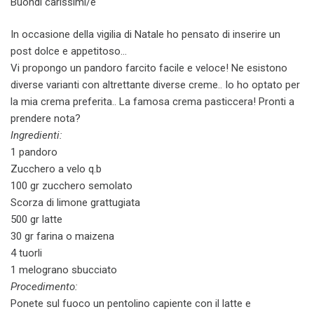
Buondì carissimi/e
In occasione della vigilia di Natale ho pensato di inserire un
post dolce e appetitoso…
Vi propongo un pandoro farcito facile e veloce! Ne esistono
diverse varianti con altrettante diverse creme.. Io ho optato per
la mia crema preferita.. La famosa crema pasticcera! Pronti a
prendere nota?
Ingredienti:
1 pandoro
Zucchero a velo q.b
100 gr zucchero semolato
Scorza di limone grattugiata
500 gr latte
30 gr farina o maizena
4 tuorli
1 melograno sbucciato
Procedimento:
Ponete sul fuoco un pentolino capiente con il latte e