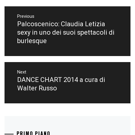
Navigazione
articoli
Previous
Palcoscenico: Claudia Letizia
Previous
post:
sexy in uno dei suoi spettacoli di
burlesque
Next
DANCE CHART 2014 a cura di
Next
post:
Walter Russo
PRIMO PIANO