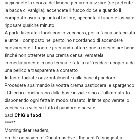
aggiungete la scorza del limone per aromatizzare (se preferite
la bacca di vaniglia); accendete il fuoco dolce e quando il
composto avrà raggiunto il bollore, spegnete il fuoco e lasciate
riposare qualche minuto.
A parte lavorate i tuorli con lo zucchero, poi la farina setacciata
e unite il composto nel pentolino ricordando di accendere
nuovamente il fuoco e prestando attenzione a mescolare bene
finché non otterrete una crema densa; versatela
immediatamente in una terrina e fatela raffreddare ricoperta da
una pellicola trasparente a contatto.
In tanto tagliate orizzontalmente dalla base il pandoro..
Procedete spalmando la vostra crema pasticcera e spargendo
i Chicchi di melograno dalla base iniziale sino all’ultimo strato
disponendo ogni fetta in modo sfasato. Infinite spolverate lo
zucchero a velo su tutto il pandoro e servite!
baci
ChiGlo food
*****
Morning dear readers,
on the occasion of Christmas Eve I thought I’d suggest a