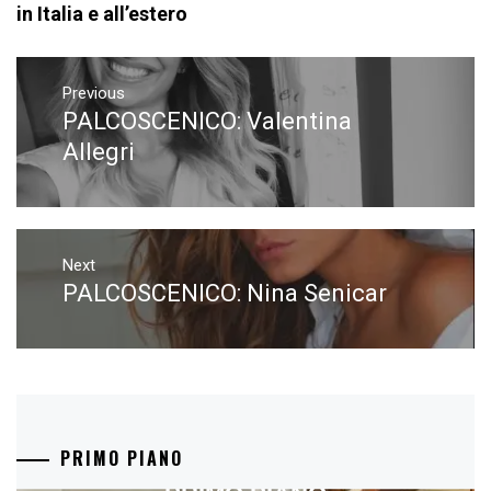
in Italia e all’estero
Navigazione
articoli
Previous
PALCOSCENICO: Valentina
Previous
post:
Allegri
Next
PALCOSCENICO: Nina Senicar
Next
post:
PRIMO PIANO