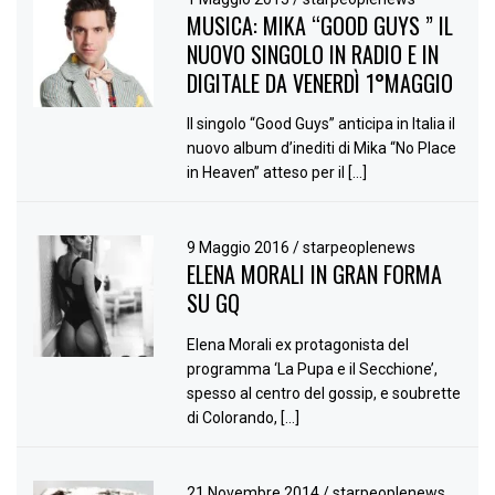
MUSICA: MIKA “GOOD GUYS ” IL
NUOVO SINGOLO IN RADIO E IN
DIGITALE DA VENERDÌ 1°MAGGIO
Il singolo “Good Guys” anticipa in Italia il
nuovo album d’inediti di Mika “No Place
in Heaven” atteso per il […]
9 Maggio 2016
/
starpeoplenews
ELENA MORALI IN GRAN FORMA
SU GQ
Elena Morali ex protagonista del
programma ‘La Pupa e il Secchione’,
spesso al centro del gossip, e soubrette
di Colorando, […]
21 Novembre 2014
/
starpeoplenews