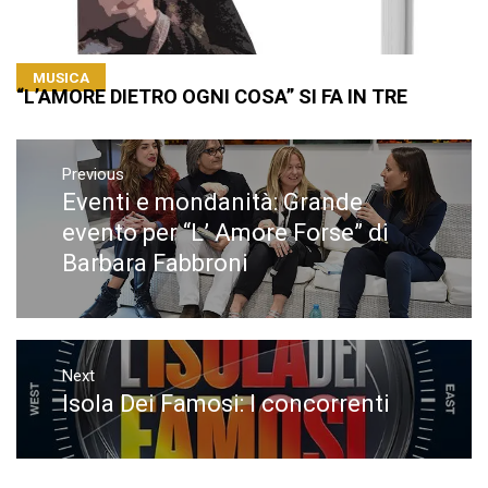
MUSICA
“L’AMORE DIETRO OGNI COSA” SI FA IN TRE
Navigazione
articoli
Previous
Eventi e mondanità: Grande
Previous
post:
evento per “L’ Amore Forse” di
Barbara Fabbroni
Next
Isola Dei Famosi: I concorrenti
Next
post: