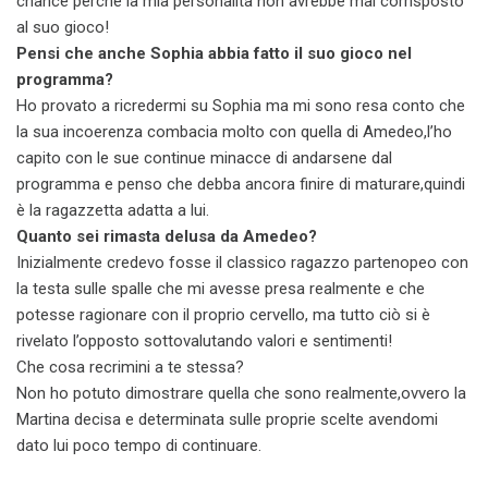
chance perché la mia personalità non avrebbe mai corrisposto
al suo gioco!
Pensi che anche Sophia abbia fatto il suo gioco nel
programma?
Ho provato a ricredermi su Sophia ma mi sono resa conto che
la sua incoerenza combacia molto con quella di Amedeo,l’ho
capito con le sue continue minacce di andarsene dal
programma e penso che debba ancora finire di maturare,quindi
è la ragazzetta adatta a lui.
Quanto sei rimasta delusa da Amedeo?
Inizialmente credevo fosse il classico ragazzo partenopeo con
la testa sulle spalle che mi avesse presa realmente e che
potesse ragionare con il proprio cervello, ma tutto ciò si è
rivelato l’opposto sottovalutando valori e sentimenti!
Che cosa recrimini a te stessa?
Non ho potuto dimostrare quella che sono realmente,ovvero la
Martina decisa e determinata sulle proprie scelte avendomi
dato lui poco tempo di continuare.