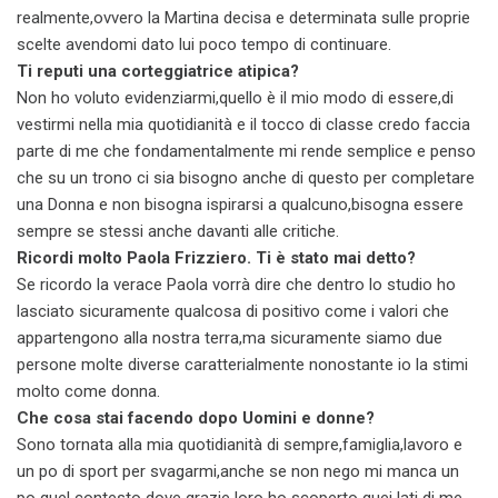
realmente,ovvero la Martina decisa e determinata sulle proprie
scelte avendomi dato lui poco tempo di continuare.
Ti reputi una corteggiatrice atipica?
Non ho voluto evidenziarmi,quello è il mio modo di essere,di
vestirmi nella mia quotidianità e il tocco di classe credo faccia
parte di me che fondamentalmente mi rende semplice e penso
che su un trono ci sia bisogno anche di questo per completare
una Donna e non bisogna ispirarsi a qualcuno,bisogna essere
sempre se stessi anche davanti alle critiche.
Ricordi molto Paola Frizziero. Ti è stato mai detto?
Se ricordo la verace Paola vorrà dire che dentro lo studio ho
lasciato sicuramente qualcosa di positivo come i valori che
appartengono alla nostra terra,ma sicuramente siamo due
persone molte diverse caratterialmente nonostante io la stimi
molto come donna.
Che cosa stai facendo dopo Uomini e donne?
Sono tornata alla mia quotidianità di sempre,famiglia,lavoro e
un po di sport per svagarmi,anche se non nego mi manca un
po quel contesto dove grazie loro ho scoperto quei lati di me