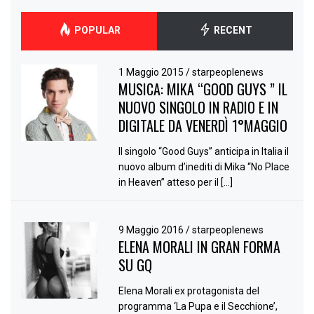
POPULAR
RECENT
1 Maggio 2015
/
starpeoplenews
MUSICA: MIKA “GOOD GUYS ” IL
NUOVO SINGOLO IN RADIO E IN
DIGITALE DA VENERDÌ 1°MAGGIO
Il singolo “Good Guys” anticipa in Italia il
nuovo album d’inediti di Mika “No Place
in Heaven” atteso per il […]
9 Maggio 2016
/
starpeoplenews
ELENA MORALI IN GRAN FORMA
SU GQ
Elena Morali ex protagonista del
programma ‘La Pupa e il Secchione’,