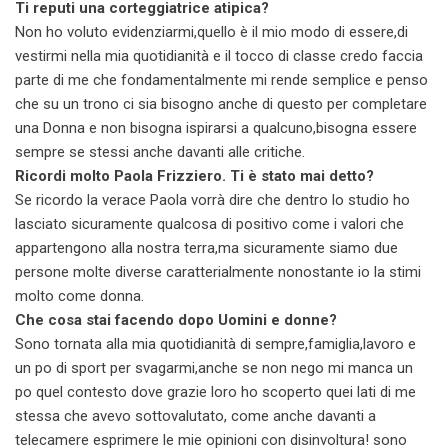
Ti reputi una corteggiatrice atipica?
Non ho voluto evidenziarmi,quello è il mio modo di essere,di
vestirmi nella mia quotidianità e il tocco di classe credo faccia
parte di me che fondamentalmente mi rende semplice e penso
che su un trono ci sia bisogno anche di questo per completare
una Donna e non bisogna ispirarsi a qualcuno,bisogna essere
sempre se stessi anche davanti alle critiche.
Ricordi molto Paola Frizziero. Ti è stato mai detto?
Se ricordo la verace Paola vorrà dire che dentro lo studio ho
lasciato sicuramente qualcosa di positivo come i valori che
appartengono alla nostra terra,ma sicuramente siamo due
persone molte diverse caratterialmente nonostante io la stimi
molto come donna.
Che cosa stai facendo dopo Uomini e donne?
Sono tornata alla mia quotidianità di sempre,famiglia,lavoro e
un po di sport per svagarmi,anche se non nego mi manca un
po quel contesto dove grazie loro ho scoperto quei lati di me
stessa che avevo sottovalutato, come anche davanti a
telecamere esprimere le mie opinioni con disinvoltura! sono