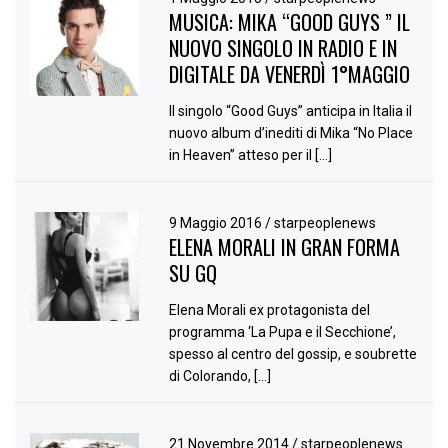
MUSICA: MIKA “GOOD GUYS ” IL
NUOVO SINGOLO IN RADIO E IN
DIGITALE DA VENERDÌ 1°MAGGIO
Il singolo “Good Guys” anticipa in Italia il
nuovo album d’inediti di Mika “No Place
in Heaven” atteso per il […]
9 Maggio 2016
/
starpeoplenews
ELENA MORALI IN GRAN FORMA
SU GQ
Elena Morali ex protagonista del
programma ‘La Pupa e il Secchione’,
spesso al centro del gossip, e soubrette
di Colorando, […]
21 Novembre 2014
/
starpeoplenews