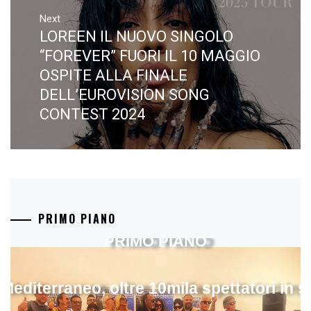
Next
LOREEN IL NUOVO SINGOLO
Next
post:
“FOREVER” FUORI IL 10 MAGGIO
OSPITE ALLA FINALE
DELL’EUROVISION SONG
CONTEST 2024
PRIMO PIANO
PRIMO PIANO
 Mediterraneo, oltre 10mila spettatori in 