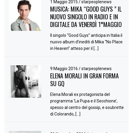
1 Maggio 2015
/
starpeoplenews
MUSICA: MIKA “GOOD GUYS ” IL
NUOVO SINGOLO IN RADIO E IN
DIGITALE DA VENERDÌ 1°MAGGIO
Il singolo “Good Guys” anticipa in Italia il
nuovo album d’inediti di Mika “No Place
in Heaven” atteso per il […]
9 Maggio 2016
/
starpeoplenews
ELENA MORALI IN GRAN FORMA
SU GQ
Elena Morali ex protagonista del
programma ‘La Pupa e il Secchione’,
spesso al centro del gossip, e soubrette
di Colorando, […]