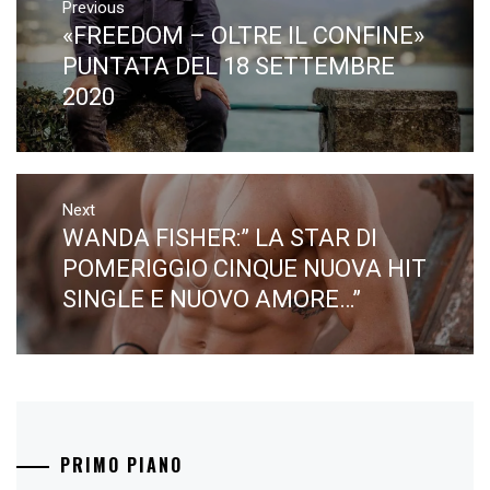
articoli
Previous
«FREEDOM – OLTRE IL CONFINE»
Previous
post:
PUNTATA DEL 18 SETTEMBRE
2020
Next
WANDA FISHER:” LA STAR DI
Next
post:
POMERIGGIO CINQUE NUOVA HIT
SINGLE E NUOVO AMORE…”
PRIMO PIANO