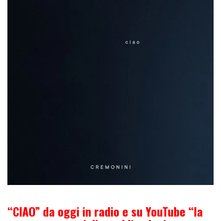
“CIAO” da oggi in radio e su YouTube “la