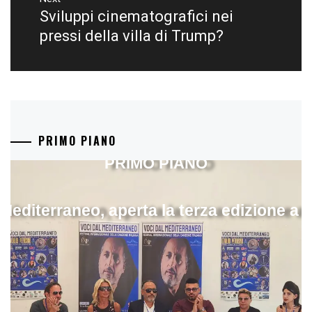
Sviluppi cinematografici nei
Next
post:
pressi della villa di Trump?
PRIMO PIANO
PRIMO PIANO
 Mediterraneo, aperta la terza edizione a 