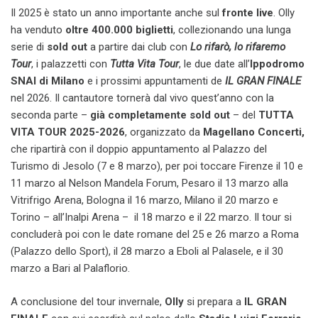
Il 2025 è stato un anno importante anche sul
fronte live
. Olly
ha venduto
oltre 400.000 biglietti
, collezionando una lunga
serie di
sold out
a partire dai club con
Lo rifarò, lo rifaremo
Tour
, i palazzetti con
Tutta Vita Tour
, le due date all’
Ippodromo
SNAI di Milano
e i prossimi appuntamenti de
IL GRAN FINALE
nel 2026. Il cantautore tornerà dal vivo quest’anno con la
seconda parte –
già completamente sold out
– del
TUTTA
VITA TOUR 2025-2026
, organizzato da
Magellano Concerti,
che ripartirà con il doppio appuntamento al Palazzo del
Turismo di Jesolo (7 e 8 marzo), per poi toccare Firenze il 10 e
11 marzo al Nelson Mandela Forum, Pesaro il 13 marzo alla
Vitrifrigo Arena, Bologna il 16 marzo, Milano il 20 marzo e
Torino – all’Inalpi Arena – il 18 marzo e il 22 marzo. Il tour si
concluderà poi con le date romane del 25 e 26 marzo a Roma
(Palazzo dello Sport), il 28 marzo a Eboli al Palasele, e il 30
marzo a Bari al Palaflorio.
A conclusione del tour invernale,
Olly
si prepara a
IL GRAN