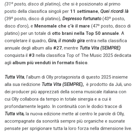
(31º posto, disco di platino)
, che si è posizionato al primo
posto della classifica singoli per
11 settimane
,
Quei ricordi là
(39º posto, disco di platino),
Depresso fortunato
(43º posto,
disco d’oro), e
Menomale che c’è il mare
(47º posto, disco di
platino) per un totale di
otto brani nella Top 50 annuale
. A
completare il quadro,
Gira, il mondo gira
entra nella classifica
annuale degli album alla
#27
, mentre
Tutta Vita (SEMPRE)
conquista il
#3
nella classifica Top of The Music 2025 dedicata
agli
album più venduti in formato fisico
.
Tutta Vita
, l’album di Olly protagonista di questo 2025 insieme
alla sua riedizione
Tutta Vita (SEMPRE)
,
è prodotto da Juli, uno
dei producer più apprezzati della scena musicale italiana con
cui Olly collabora da tempo in totale sinergia e a cui è
profondamente legato. In continuità con le dodici tracce di
Tutta vita,
la nuova edizione mette al centro le parole di Olly,
accompagnate da sonorità sempre più organiche e suonate
pensate per sprigionare tutta la loro forza nella dimensione live.