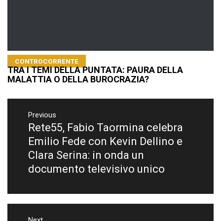
CONTROCORRENTE
TRA I TEMI DELLA PUNTATA: PAURA DELLA
MALATTIA O DELLA BUROCRAZIA?
Navigazione
articoli
Previous
Rete55, Fabio Taormina celebra
Previous
post:
Emilio Fede con Kevin Dellino e
Clara Serina: in onda un
documento televisivo unico
Next