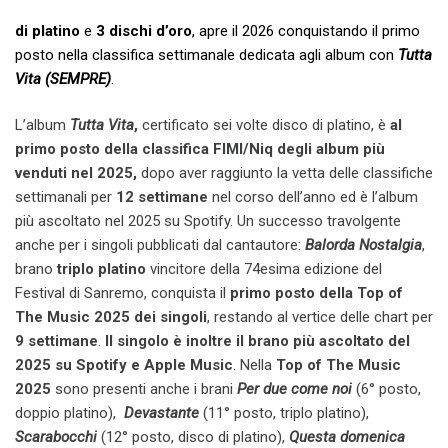
di platino
e
3 dischi d’oro
, apre il 2026 conquistando il primo
posto nella classifica settimanale dedicata agli album con
Tutta
Vita (SEMPRE)
.
L’album
Tutta Vita
,
certificato sei volte disco di platino, è
al
primo posto della classifica FIMI/Niq degli album più
venduti nel 2025,
dopo aver raggiunto la vetta delle classifiche
settimanali per
12 settimane
nel corso dell’anno ed è l’album
più ascoltato nel 2025 su Spotify. Un successo travolgente
anche per i singoli pubblicati dal cantautore:
Balorda Nostalgia
,
brano
triplo platino
vincitore della 74esima edizione del
Festival di Sanremo, conquista il
primo posto della Top of
The Music 2025 dei singoli
, restando al vertice delle chart per
9 settimane
.
Il singolo è inoltre il brano più ascoltato del
2025 su Spotify e Apple Music
. Nella
Top of The Music
2025
sono presenti anche i brani
Per due come noi
(6° posto,
doppio platino),
Devastante
(11° posto, triplo platino),
Scarabocchi
(12° posto, disco di platino),
Questa domenica