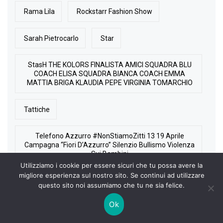
Rama Lila
Rockstarr Fashion Show
Sarah Pietrocarlo
Star
StasH THE KOLORS FINALISTA AMICI SQUADRA BLU
COACH ELISA SQUADRA BIANCA COACH EMMA
MATTIA BRIGA KLAUDIA PEPE VIRGINIA TOMARCHIO
Tattiche
Telefono Azzurro #NonStiamoZitti 13 19 Aprile
Campagna “Fiori D’Azzurro” Silenzio Bullismo Violenza
Sui Bambini
Utilizziamo i cookie per essere sicuri che tu possa avere la
migliore esperienza sul nostro sito. Se continui ad utilizzare
Tempation Island Tentatori Tentatrici Gianmarco
questo sito noi assumiamo che tu ne sia felice.
Giorgio Aurora Passioni Coppie Amori Tradimenti
Ok
Urban Cowboy
Valentina Rapisarda