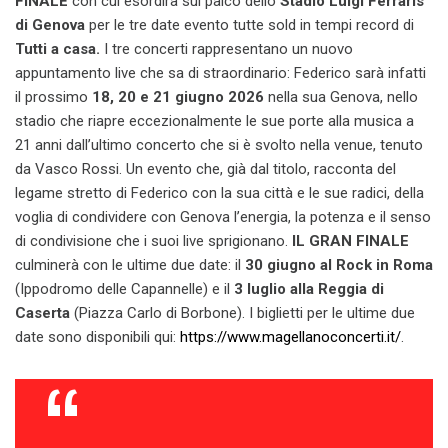
FINALE
con cui esordirà sul palco dello
Stadio Luigi Ferraris
di Genova
per le tre date evento tutte sold in tempi record di
Tutti a casa.
I tre concerti rappresentano un nuovo
appuntamento live che sa di straordinario: Federico sarà infatti
il prossimo
18, 20 e 21 giugno 2026
nella sua Genova,
nello
stadio
che riapre eccezionalmente le sue porte alla musica a
21 anni dall’ultimo concerto che si è svolto nella venue, tenuto
da Vasco Rossi. Un evento che, già dal titolo, racconta del
legame stretto di Federico con la sua città e le sue radici, della
voglia di condividere con Genova l’energia, la potenza e il senso
di condivisione che i suoi live sprigionano.
IL GRAN FINALE
culminerà con le ultime due date: il
30 giugno al Rock in Roma
(Ippodromo delle Capannelle) e il
3 luglio alla Reggia di
Caserta
(Piazza Carlo di Borbone). I biglietti per le ultime due
date sono disponibili qui:
https://www.magellanoconcerti.it/
.