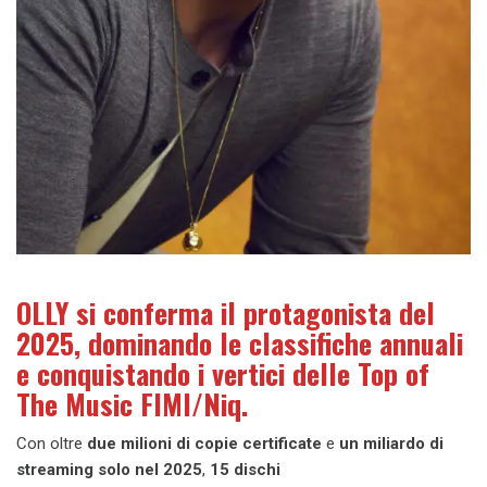
OLLY si conferma il protagonista del
2025, dominando le classifiche annuali
e conquistando i vertici delle Top of
The Music FIMI/Niq.
Con oltre
due milioni di copie certificate
e
un miliardo di
streaming solo nel 2025
,
15 dischi