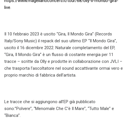
https://www.magellanoconcerti.
it/tour/68/olly-il-mondo-gira-
live
.
Il 10 febbraio 2023 è uscito “Gira, Il Mondo Gira” (Records
Italy/Sony Music) il repack del suo ultimo EP “Il Mondo Gira”,
uscito il 16 dicembre 2022. Naturale completamento del EP,
“Gira, Il Mondo Gira” è un flusso di costante energia per 11
tracce – scritte da Olly e prodotte in collaborazione con JVLI –
che trasporta l’ascoltatore nel sound accattivante ormai vero e
proprio marchio di fabbrica dell’artista.
Le tracce che si aggiungono all’EP già pubblicato
sono:”Polvere”, “Menomale Che C’è Il Mare”, “Tutto Male” e
“Bianca”.