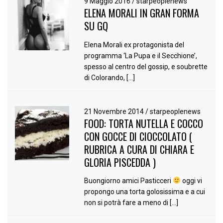
9 Maggio 2016
/
starpeoplenews
ELENA MORALI IN GRAN FORMA
SU GQ
Elena Morali ex protagonista del
programma ‘La Pupa e il Secchione’,
spesso al centro del gossip, e soubrette
di Colorando, […]
21 Novembre 2014
/
starpeoplenews
FOOD: TORTA NUTELLA E COCCO
CON GOCCE DI CIOCCOLATO (
RUBRICA A CURA DI CHIARA E
GLORIA PISCEDDA )
Buongiorno amici Pasticceri
oggi vi
propongo una torta golosissima e a cui
non si potrà fare a meno di […]