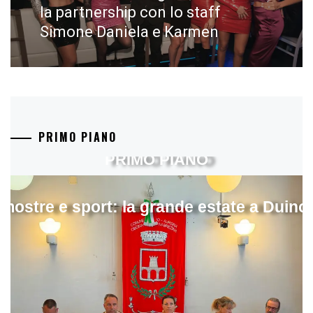
post:
la partnership con lo staff
Simone Daniela e Karmen
PRIMO PIANO
PRIMO PIANO
mostre e sport: la grande estate a Duino