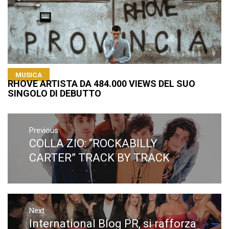
MUSICA
RHOVE ARTISTA DA 484.000 VIEWS DEL SUO
SINGOLO DI DEBUTTO
Navigazione
articoli
Previous
COLLA ZIO: “ROCKABILLY
Previous
post:
CARTER” TRACK BY TRACK
Next
International Blog PR, si rafforza
Next