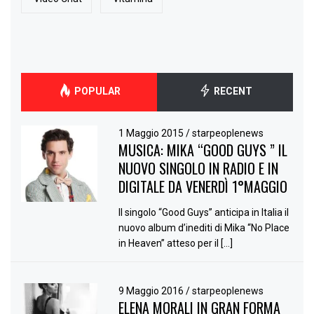
POPULAR
RECENT
1 Maggio 2015
/
starpeoplenews
MUSICA: MIKA “GOOD GUYS ” IL
NUOVO SINGOLO IN RADIO E IN
DIGITALE DA VENERDÌ 1°MAGGIO
Il singolo “Good Guys” anticipa in Italia il
nuovo album d’inediti di Mika “No Place
in Heaven” atteso per il […]
9 Maggio 2016
/
starpeoplenews
ELENA MORALI IN GRAN FORMA