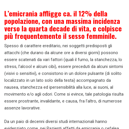
L’emicrania affligge ca. il 12% della
popolazione, con una massima incidenza
verso la quarta decade di vita, e colpisce
più frequentemente il sesso femminile.
Spesso di carattere ereditario, nei soggetti predisposti gli
attacchi (che durano da alcune ore a diversi giorni) possono
essere scatenati da vari fattori (quali il fumo, la stanchezza, lo
stress, l’alcool e alcuni cibi), essere preceduti da alcuni sintomi
(visivi o sensitivi), e consistono in un dolore pulsante (di solito
localizzato in un lato solo della testa) accompagnato da
nausea, stanchezza ed ipersensibilità alla luce, ai suoni, al
movimento e/o agli odori. Come si evince, tale patologia risulta
essere prostrante, invalidante, e causa, fra l’altro, di numerose
assenze lavorative.
Da un paio di decenni diversi studi internazionali hanno
evidenziato come, nei Pazienti affetti da emicrania o cefalea