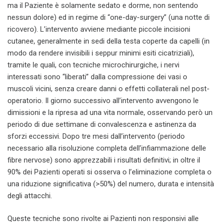
ma il Paziente è solamente sedato e dorme, non sentendo
nessun dolore) ed in regime di “one-day-surgery” (una notte di
ricovero). L’intervento avviene mediante piccole incisioni
cutanee, generalmente in sedi della testa coperte da capelli (in
modo da rendere invisibili i seppur minimi esiti cicatriziali),
tramite le quali, con tecniche microchirurgiche, i nervi
interessati sono “liberati” dalla compressione dei vasi o
muscoli vicini, senza creare danni o effetti collaterali nel post-
operatorio. Il giorno successivo all’intervento avvengono le
dimissioni e la ripresa ad una vita normale, osservando però un
periodo di due settimane di convalescenza e astinenza da
sforzi eccessivi. Dopo tre mesi dall’intervento (periodo
necessario alla risoluzione completa dell’infiammazione delle
fibre nervose) sono apprezzabili i risultati definitivi; in oltre il
90% dei Pazienti operati si osserva o l’eliminazione completa o
una riduzione significativa (>50%) del numero, durata e intensità
degli attacchi.
Queste tecniche sono rivolte ai Pazienti non responsivi alle