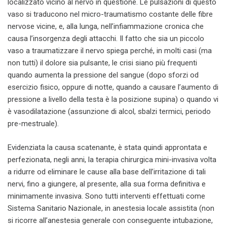
localizzato vicino al nervo in questione. Le pulsazioni di questo
vaso si traducono nel micro-traumatismo costante delle fibre
nervose vicine, e, alla lunga, nell’infiammazione cronica che
causa l’insorgenza degli attacchi. Il fatto che sia un piccolo
vaso a traumatizzare il nervo spiega perché, in molti casi (ma
non tutti) il dolore sia pulsante, le crisi siano più frequenti
quando aumenta la pressione del sangue (dopo sforzi od
esercizio fisico, oppure di notte, quando a causare l’aumento di
pressione a livello della testa è la posizione supina) o quando vi
è vasodilatazione (assunzione di alcol, sbalzi termici, periodo
pre-mestruale).
Evidenziata la causa scatenante, è stata quindi approntata e
perfezionata, negli anni, la terapia chirurgica mini-invasiva volta
a ridurre od eliminare le cause alla base dell’irritazione di tali
nervi, fino a giungere, al presente, alla sua forma definitiva e
minimamente invasiva. Sono tutti interventi effettuati come
Sistema Sanitario Nazionale, in anestesia locale assistita (non
si ricorre all’anestesia generale con conseguente intubazione,