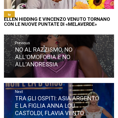
tv
ELLEN HIDDING E VINCENZO VENUTO TORNANO
CON LE NUOVE PUNTATE DI «MELAVERDE»
Navigazione
articoli
Previous
NO AL RAZZISMO, NO
Previous
post:
ALL’OMOFOBIA E NO
ALL’ANORESSIA
Next
TRA GLI OSPITI: ASIA ARGENTO
Next
post:
E LA FIGLIA ANNA LOU
CASTOLDI, FLAVIA VENTO