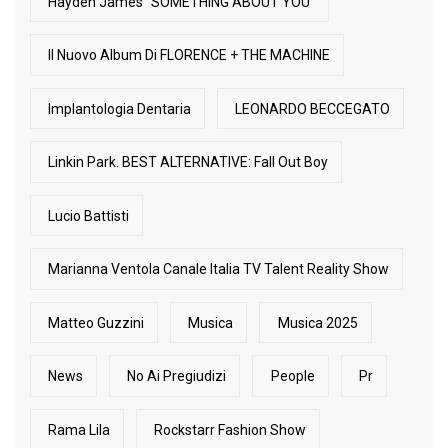
Hayden James “SOMETHING ABOUT YOU”
Il Nuovo Album Di FLORENCE + THE MACHINE
Implantologia Dentaria
LEONARDO BECCEGATO
Linkin Park. BEST ALTERNATIVE: Fall Out Boy
Lucio Battisti
Marianna Ventola Canale Italia TV Talent Reality Show
Matteo Guzzini
Musica
Musica 2025
News
No Ai Pregiudizi
People
Pr
Rama Lila
Rockstarr Fashion Show