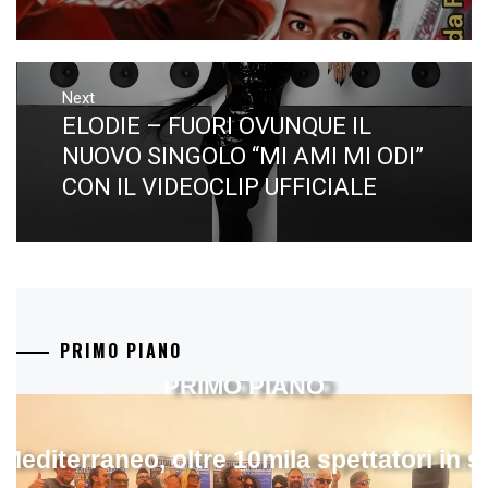
Next
ELODIE – FUORI OVUNQUE IL
Next
post:
NUOVO SINGOLO “MI AMI MI ODI”
CON IL VIDEOCLIP UFFICIALE
PRIMO PIANO
PRIMO PIANO
 Mediterraneo, oltre 10mila spettatori in 