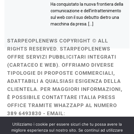
Ha conquistato la nuova frontiera della
comunicazione e dell’intrattenimento
sul web con il suo debutto dietro una
macchina da presa. […]
STARPEOPLENEWS COPYRIGHT © ALL
RIGHTS RESERVED. STARPEOPLENEWS
OFFRE SERVIZI PUBBLICITARI INTEGRATI
(CARTACEO E WEB). OFFRIAMO DIVERSE
TIPOLOGIE DI PROPOSTE COMMERCIALI,
ADATTABILI A QUALSIASI ESIGENZA DELLA
CLIENTELA. PER MAGGIORI INFORMAZIONI,
È POSSIBILE CONTATTARE ITALIA PRESS
OFFICE TRAMITE WHAZZAPP AL NUMERO
389 6493830 - EMAIL:
ITALIAPRESSOFFICE@GMAIL.COM
-
Utilizziamo i cookie per essere sicuri che tu possa avere la
WEBMASTER :
FRANCESCO GENTILE
migliore esperienza sul nostro sito. Se continui ad utilizzare