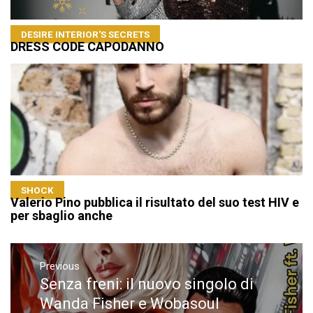
DESIRE INTERIOR'S SECRETS
DRESS CODE CAPODANNO
SHOCK
Valerio Pino pubblica il risultato del suo test HIV e
per sbaglio anche
Navigazione
articoli
Previous
Senza freni: il nuovo singolo di
Previous
post:
Wanda Fisher e Wobasoul