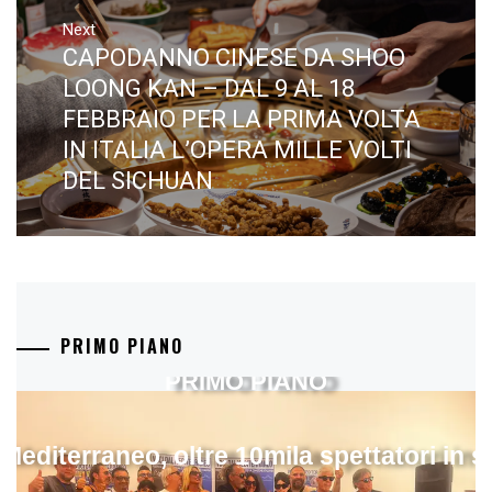
Next
CAPODANNO CINESE DA SHOO
Next
post:
LOONG KAN – DAL 9 AL 18
FEBBRAIO PER LA PRIMA VOLTA
IN ITALIA L’OPERA MILLE VOLTI
DEL SICHUAN
PRIMO PIANO
PRIMO PIANO
 Mediterraneo, oltre 10mila spettatori in 