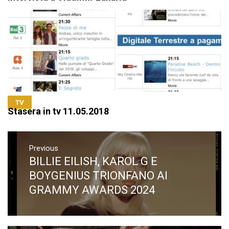
TV
Stasera in tv 11.05.2018
Navigazione
articoli
Previous
BILLIE EILISH, KAROL G E
Previous
post:
BOYGENIUS TRIONFANO AI
GRAMMY AWARDS 2024