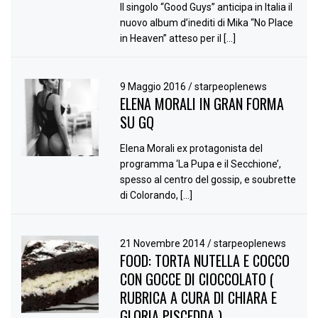
Il singolo “Good Guys” anticipa in Italia il
nuovo album d’inediti di Mika “No Place
in Heaven” atteso per il […]
9 Maggio 2016
/
starpeoplenews
ELENA MORALI IN GRAN FORMA
SU GQ
Elena Morali ex protagonista del
programma ‘La Pupa e il Secchione’,
spesso al centro del gossip, e soubrette
di Colorando, […]
21 Novembre 2014
/
starpeoplenews
FOOD: TORTA NUTELLA E COCCO
CON GOCCE DI CIOCCOLATO (
RUBRICA A CURA DI CHIARA E
GLORIA PISCEDDA )