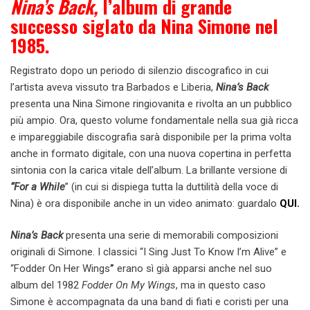
Nina’s Back,
l’album di grande
successo siglato da Nina Simone nel
1985.
Registrato dopo un periodo di silenzio discografico in cui
l’artista aveva vissuto tra Barbados e Liberia,
Nina’s Back
presenta una Nina Simone ringiovanita e rivolta an un pubblico
più ampio. Ora, questo volume fondamentale nella sua già ricca
e impareggiabile discografia sarà disponibile per la prima volta
anche in formato digitale, con una nuova copertina in perfetta
sintonia con la carica vitale dell’album. La brillante versione di
“For a While
” (in cui si dispiega tutta la duttilità della voce di
Nina) è ora disponibile anche in un video animato: guardalo
QUI.
Nina’s Back
presenta una serie di memorabili composizioni
originali di Simone. I classici “I Sing Just To Know I’m Alive” e
“Fodder On Her Wings
”
erano sì già apparsi anche nel suo
album del 1982
Fodder On My Wings
, ma in questo caso
Simone è accompagnata da una band di fiati e coristi per una