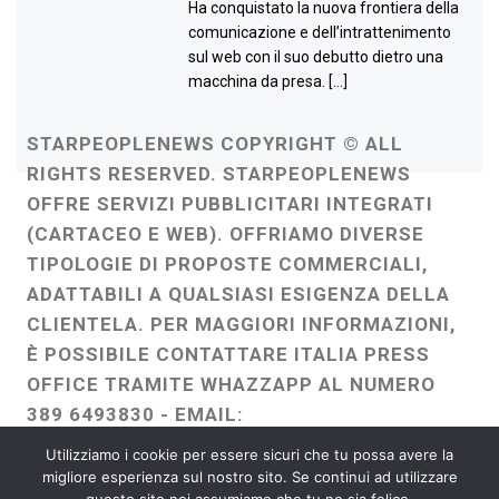
Ha conquistato la nuova frontiera della
comunicazione e dell’intrattenimento
sul web con il suo debutto dietro una
macchina da presa. […]
STARPEOPLENEWS COPYRIGHT © ALL
RIGHTS RESERVED. STARPEOPLENEWS
OFFRE SERVIZI PUBBLICITARI INTEGRATI
(CARTACEO E WEB). OFFRIAMO DIVERSE
TIPOLOGIE DI PROPOSTE COMMERCIALI,
ADATTABILI A QUALSIASI ESIGENZA DELLA
CLIENTELA. PER MAGGIORI INFORMAZIONI,
È POSSIBILE CONTATTARE ITALIA PRESS
OFFICE TRAMITE WHAZZAPP AL NUMERO
389 6493830 - EMAIL:
ITALIAPRESSOFFICE@GMAIL.COM
-
Utilizziamo i cookie per essere sicuri che tu possa avere la
WEBMASTER :
FRANCESCO GENTILE
migliore esperienza sul nostro sito. Se continui ad utilizzare