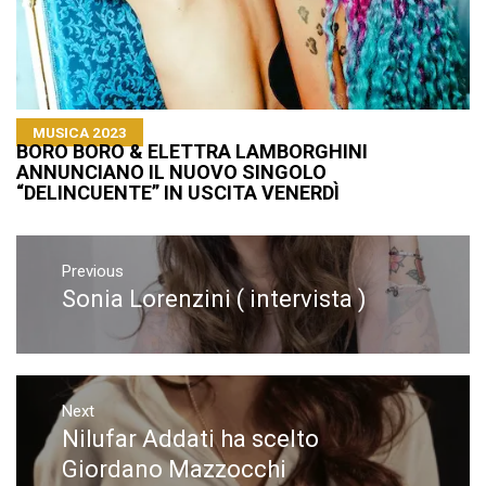
MUSICA 2023
BORO BORO & ELETTRA LAMBORGHINI
ANNUNCIANO IL NUOVO SINGOLO
“DELINCUENTE” IN USCITA VENERDÌ
Navigazione
articoli
Previous
Sonia Lorenzini ( intervista )
Previous
post:
Next
Nilufar Addati ha scelto
Next
post:
Giordano Mazzocchi