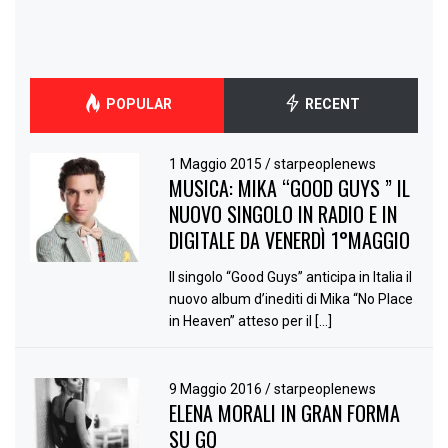
POPULAR
RECENT
1 Maggio 2015
/
starpeoplenews
MUSICA: MIKA “GOOD GUYS ” IL
NUOVO SINGOLO IN RADIO E IN
DIGITALE DA VENERDÌ 1°MAGGIO
Il singolo “Good Guys” anticipa in Italia il
nuovo album d’inediti di Mika “No Place
in Heaven” atteso per il […]
9 Maggio 2016
/
starpeoplenews
ELENA MORALI IN GRAN FORMA
SU GQ