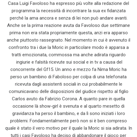
Casa Luigi Favoloso ha espresso più volte alla redazione del
programma la necessità di incontrare la sua ex fidanzata
perché la ama ancora e senza di lei non può andare avanti.
Anche se la prima reazione avuta da Favoloso due settimane
prima non era stata propriamente questa, anzi era apparso
anche piuttosto rassegnato. Nel momento in cui è avvenuto il
confronto tra i due la Moric in particolare modo è apparsa a
tratti emozionata, commossa ma anche adirata riguardo
ingiurie e falsità ricevute sui social e in tv a causa del
concorrente del Gf15. Un anno e mezzo fa Nima Moric ha
perso un bambino di Faboloso per colpa di una telefonata
ricevuta dagli assistenti sociali in cui probabilmente le
comunicavano delle disposizioni del giudice rispetto al figlio
Carlos avuto da Fabrizio Corona. A quanto pare in quella
occasione là show-girl è svenuta e al quarto mesetto di
gravidanza ha perso il bambino, e da lì sono iniziati i loro
problemi. Fondamentalmente però non si è ben compreso
quale è stato il vero motivo per il quale la Moric si sia adirata. In
tutti i casi Favoloso ha deciso di abbandonare il gioco per