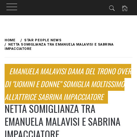
Skip
to
HOME
STAR PEOPLE NEWS
content
NETTA SOMIGLIANZA TRA EMANUELA MALAVISI E SABRINA
IMPACCIATORE
EMANUELA MALAVISI DAMA DEL TRONO OVER
DI "UOMINI E DONNE" SOMIGLIA MOLTISSIMO
ALL'ATTRICE SABRINA IMPACCIATORE
NETTA SOMIGLIANZA TRA
EMANUELA MALAVISI E SABRINA
IMPACCIATORE