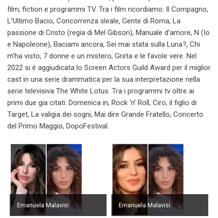
film, fiction e programmi TV. Tra i film ricordiamo: Il Compagno,
L’Ultimo Bacio, Concorrenza sleale, Gente di Roma, La
passione di Cristo (regia di Mel Gibson), Manuale d’amore, N (Io
e Napoleone), Baciami ancora, Sei mai stata sulla Luna?, Chi
m’ha visto, 7 donne e un mistero, Greta e le favole vere. Nel
2022 si è aggiudicata lo Screen Actors Guild Award per il miglior
cast in una serie drammatica per la sua interpretazione nella
serie televisiva The White Lotus. Tra i programmi tv oltre ai
primi due gia citati: Domenica in, Rock ‘n’ Roll, Ciro, il figlio di
Target, La valigia dei sogni, Mai dire Grande Fratello, Concerto
del Primo Maggio, DopoFestival.
Emanuela Malavisi
Emanuela Malavisi