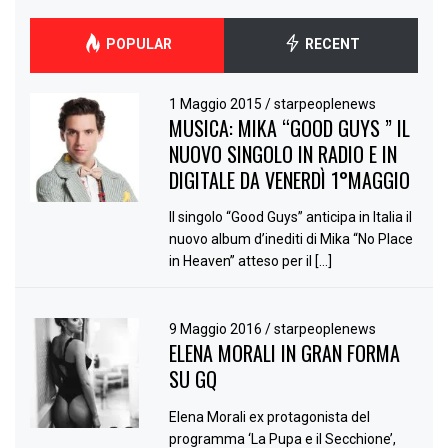
POPULAR
RECENT
1 Maggio 2015
/
starpeoplenews
MUSICA: MIKA “GOOD GUYS ” IL
NUOVO SINGOLO IN RADIO E IN
DIGITALE DA VENERDÌ 1°MAGGIO
Il singolo “Good Guys” anticipa in Italia il
nuovo album d’inediti di Mika “No Place
in Heaven” atteso per il […]
9 Maggio 2016
/
starpeoplenews
ELENA MORALI IN GRAN FORMA
SU GQ
Elena Morali ex protagonista del
programma ‘La Pupa e il Secchione’,