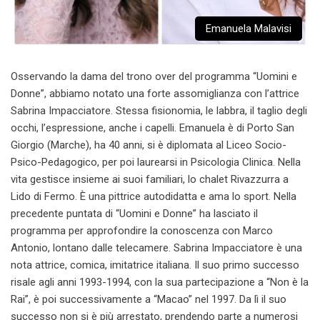
Emanuela Malavisi
Osservando la dama del trono over del programma “Uomini e
Donne”, abbiamo notato una forte assomiglianza con l’attrice
Sabrina Impacciatore. Stessa fisionomia, le labbra, il taglio degli
occhi, l’espressione, anche i capelli. Emanuela è di Porto San
Giorgio (Marche), ha 40 anni, si è diplomata al Liceo Socio-
Psico-Pedagogico, per poi laurearsi in Psicologia Clinica. Nella
vita gestisce insieme ai suoi familiari, lo chalet Rivazzurra a
Lido di Fermo. È una pittrice autodidatta e ama lo sport. Nella
precedente puntata di “Uomini e Donne” ha lasciato il
programma per approfondire la conoscenza con Marco
Antonio, lontano dalle telecamere. Sabrina Impacciatore è una
nota attrice, comica, imitatrice italiana. Il suo primo successo
risale agli anni 1993-1994, con la sua partecipazione a “Non è la
Rai”, è poi successivamente a “Macao” nel 1997. Da lì il suo
successo non si è più arrestato, prendendo parte a numerosi