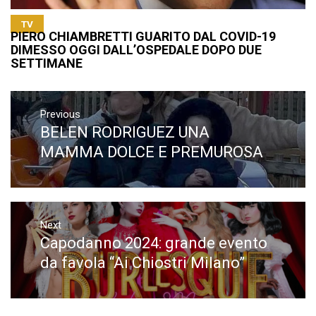
TV
PIERO CHIAMBRETTI GUARITO DAL COVID-19
DIMESSO OGGI DALL’OSPEDALE DOPO DUE
SETTIMANE
Navigazione
articoli
Previous
BELEN RODRIGUEZ UNA
Previous
post:
MAMMA DOLCE E PREMUROSA
Next
Capodanno 2024: grande evento
Next
post:
da favola “Ai Chiostri Milano”