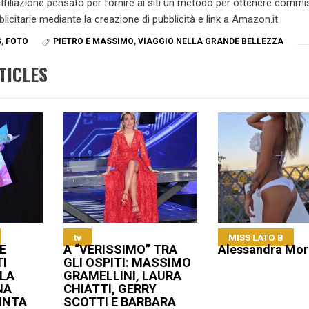
 affiliazione pensato per fornire ai siti un metodo per ottenere commi
blicitarie mediante la creazione di pubblicità e link a Amazon.it
S
,
FOTO
PIETRO E MASSIMO
,
VIAGGIO NELLA GRANDE BELLEZZA
TICLES
tv
MISS LATO B
E
A “VERISSIMO” TRA
Alessandra Mo
I
GLI OSPITI: MASSIMO
LA
GRAMELLINI, LAURA
NA
CHIATTI, GERRY
PINTA
SCOTTI E BARBARA