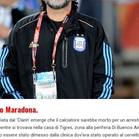
go Maradona.
iata dal ‘Clarin’ emerge che il calciatore sarebbe morto per un arres
entre si trovava nella casa di Tigres, zona alla periferia Di Buenos A
po essere stato dimesso dalla clinica dov’era stato operato al cervell