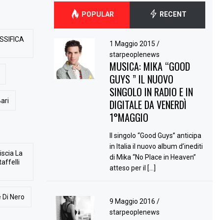
POPULAR
RECENT
SSIFICA
1 Maggio 2015
/
starpeoplenews
MUSICA: MIKA “GOOD
GUYS ” IL NUOVO
SINGOLO IN RADIO E IN
ari
DIGITALE DA VENERDÌ
1°MAGGIO
Il singolo “Good Guys” anticipa
in Italia il nuovo album d’inediti
iscia La
di Mika “No Place in Heaven”
affelli
atteso per il […]
 Di Nero
9 Maggio 2016
/
starpeoplenews