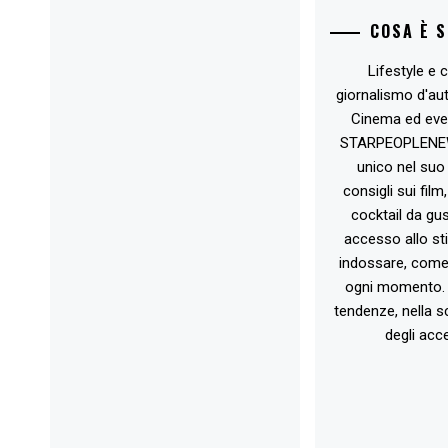
COSA È 
Lifestyle e c
giornalismo d'au
Cinema ed eve
STARPEOPLENEW.I
unico nel suo 
consigli sui film
cocktail da gust
accesso allo st
indossare, come 
ogni momento. 
tendenze, nella sc
degli acce