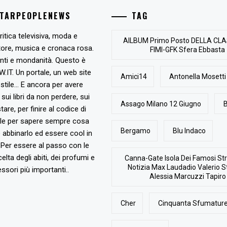
STARPEOPLENEWS
TAG
ritica televisiva, moda e
AlLBUM Primo Posto DELLA CLA
tore, musica e cronaca rosa.
FIMI-GFK Sfera Ebbasta
nti e mondanità. Questo è
T. Un portale, un web site
Amici14
Antonella Mosetti
stile... E ancora per avere
, sui libri da non perdere, sui
Assago Milano 12 Giugno
B
are, per finire al codice di
ile per sapere sempre cosa
Bergamo
Blu Indaco
abbinarlo ed essere cool in
Per essere al passo con le
elta degli abiti, dei profumi e
Canna-Gate Isola Dei Famosi Str
Notizia Max Laudadio Valerio St
ssori più importanti..
Alessia Marcuzzi Tapiro
Cher
Cinquanta Sfumature