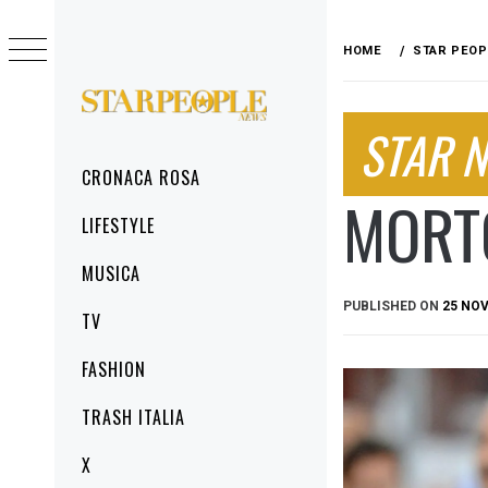
Skip
to
HOME
STAR PEOP
content
STARPEOPLENEWS
STAR 
IL PORTALE DELLA CRONACA ROSA, DEL
GLAMOUR DEL LIFESTYLE
Primary
CRONACA ROSA
Menu
MORT
LIFESTYLE
MUSICA
PUBLISHED ON
25 NO
TV
FASHION
TRASH ITALIA
X