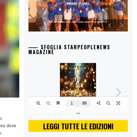
PRIMO PIANO
Voci dal Mediterraneo, oltre 10mila spettatori in streaming
SFOGLIA STARPEOPLENEWS
MAGAZINE
to
LEGGI TUTTE LE EDIZIONI
ires dove
o.