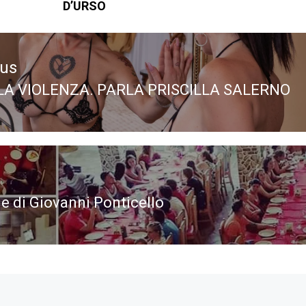
D’URSO
ous
LA VIOLENZA. PARLA PRISCILLA SALERNO
ous
le di Giovanni Ponticello