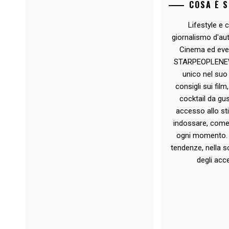
COSA È 
Lifestyle e c
giornalismo d'au
Cinema ed eve
STARPEOPLENEW.I
unico nel suo 
consigli sui film
cocktail da gust
accesso allo st
indossare, come 
ogni momento. 
tendenze, nella sc
degli acce