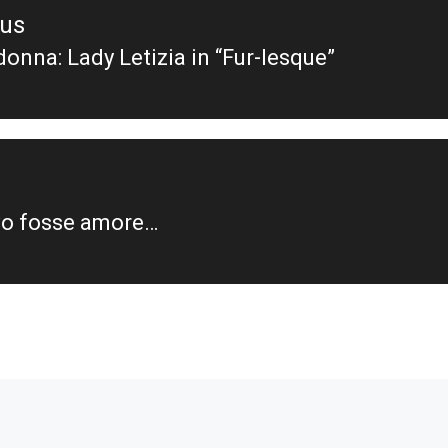
ous
onna: Lady Letizia in “Fur-lesque”
ous
o fosse amore…