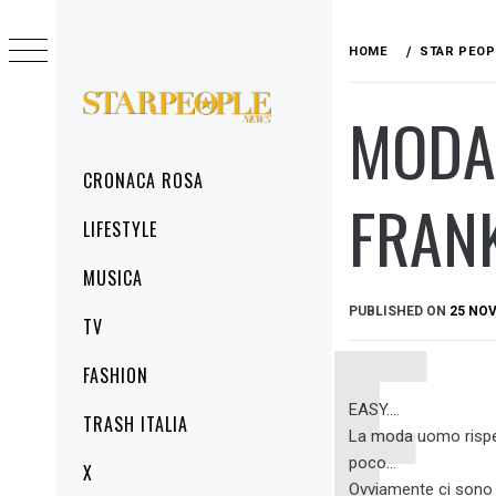
Skip
to
HOME
STAR PEOP
content
MODA 
STARPEOPLENEWS
IL PORTALE DELLA CRONACA ROSA, DEL
GLAMOUR DEL LIFESTYLE
Primary
CRONACA ROSA
Menu
FRANK
LIFESTYLE
MUSICA
PUBLISHED ON
25 NO
TV
FASHION
EASY….
TRASH ITALIA
La moda uomo rispet
poco…
X
Ovviamente ci sono 