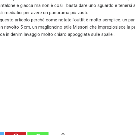
talone e giacca ma non è così….basta dare uno sguardo e tenersi a
nali mediatici per avere un panorama più vasto….
 questo articolo perchè come notate l’outfit è molto semplice: un pa
con risvolto 5 cm, un maglioncino stile Missoni che impreziosisce la p
ca in denim lavaggio molto chiaro appoggiata sulle spalle…