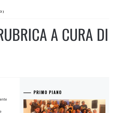
I )
RUBRICA A CURA DI
PRIMO PIANO
mente
e