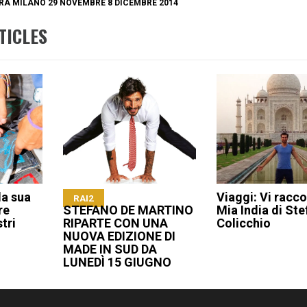
ERA MILANO 29 NOVEMBRE 8 DICEMBRE 2014
TICLES
la sua
Viaggi: Vi racco
RAI2
re
STEFANO DE MARTINO
Mia India di St
tri
RIPARTE CON UNA
Colicchio
NUOVA EDIZIONE DI
MADE IN SUD DA
LUNEDÌ 15 GIUGNO