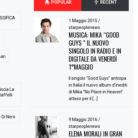
POPULAR
RECENT
SSIFICA
1 Maggio 2015
/
starpeoplenews
MUSICA: MIKA “GOOD
GUYS ” IL NUOVO
SINGOLO IN RADIO E IN
ari
DIGITALE DA VENERDÌ
1°MAGGIO
Il singolo “Good Guys” anticipa
in Italia il nuovo album d’inediti
iscia La
di Mika “No Place in Heaven”
affelli
atteso per il […]
 Di Nero
9 Maggio 2016
/
starpeoplenews
ELENA MORALI IN GRAN