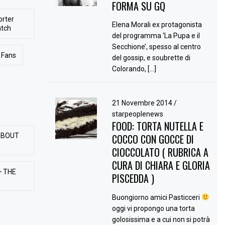
FORMA SU GQ
orter
Elena Morali ex protagonista
atch
del programma ‘La Pupa e il
Secchione’, spesso al centro
Fans
del gossip, e soubrette di
Colorando, […]
21 Novembre 2014
/
starpeoplenews
FOOD: TORTA NUTELLA E
ABOUT
COCCO CON GOCCE DI
CIOCCOLATO ( RUBRICA A
CURA DI CHIARA E GLORIA
+ THE
PISCEDDA )
Buongiorno amici Pasticceri
oggi vi propongo una torta
golosissima e a cui non si potrà