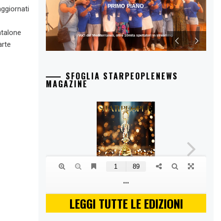
PRIMO PIANO
ggiornati
ntalone
Voci dal Mediterraneo, oltre 10mila spettatori in streaming
arte
SFOGLIA STARPEOPLENEWS
MAGAZINE
LEGGI TUTTE LE EDIZIONI