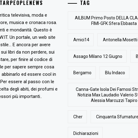
STARPEOPLENEWS
TAG
ritica televisiva, moda e
AlLBUM Primo Posto DELLA CLA
tore, musica e cronaca rosa.
FIMI-GFK Sfera Ebbasta
nti e mondanità. Questo è
T. Un portale, un web site
Amici14
Antonella Mosetti
stile... E ancora per avere
, sui libri da non perdere, sui
Assago Milano 12 Giugno
B
are, per finire al codice di
ile per sapere sempre cosa
Bergamo
Blu Indaco
abbinarlo ed essere cool in
Per essere al passo con le
elta degli abiti, dei profumi e
Canna-Gate Isola Dei Famosi Str
Notizia Max Laudadio Valerio St
ssori più importanti..
Alessia Marcuzzi Tapiro
Cher
Cinquanta Sfumature
Dichiarazioni