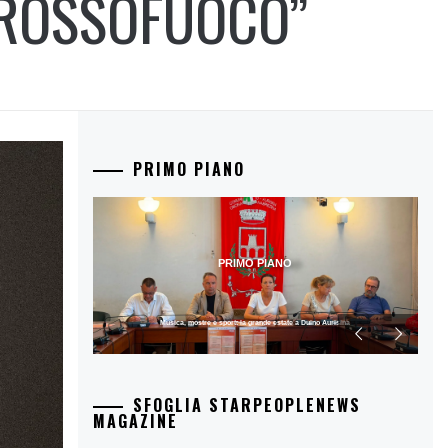
“ROSSOFUOCO”
PRIMO PIANO
PRIMO PIANO
Musica, mostre e sport: la grande estate a Duino Aurisina
SFOGLIA STARPEOPLENEWS
MAGAZINE