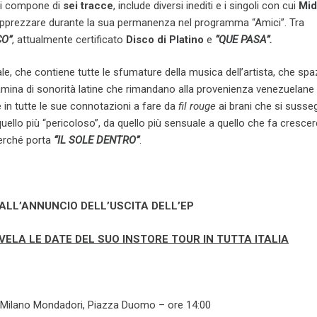
i compone di
sei tracce
, include diversi inediti e i singoli con cui
Mid
pprezzare durante la sua permanenza nel programma “Amici”. Tra
O”
, attualmente certificato
Disco di Platino
e
“QUE PASA”.
e, che contiene tutte le sfumature della musica dell’artista, che spa
amina di sonorità latine che rimandano alla provenienza venezuelane
re in tutte le sue connotazioni a fare da
fil rouge
ai brani che si susse
uello più “pericoloso”, da quello più sensuale a quello che fa crescer
perché porta
“IL SOLE DENTRO”
.
DALL’ANNUNCIO DELL’USCITA DELL’EP
VELA LE DATE DEL SUO INSTORE TOUR IN TUTTA ITALIA
 Milano Mondadori, Piazza Duomo – ore 14:00