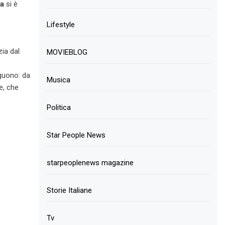
a
si è
Lifestyle
zia dal
MOVIEBLOG
guono: da
Musica
e, che
Politica
Star People News
starpeoplenews magazine
Storie Italiane
Tv