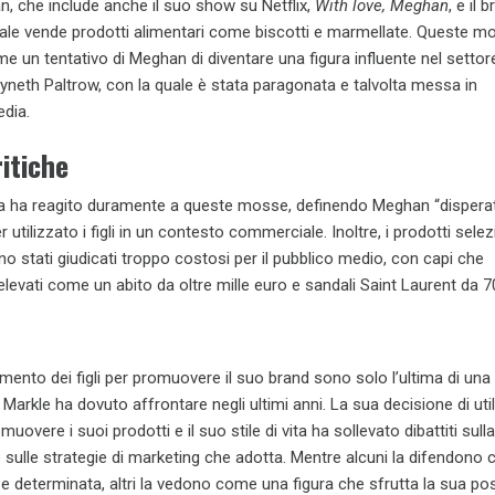
, che include anche il suo show su Netflix,
With love, Meghan
, e il 
quale vende prodotti alimentari come biscotti e marmellate. Queste m
e un tentativo di Meghan di diventare una figura influente nel settor
Gwyneth Paltrow, con la quale è stata paragonata e talvolta messa in
dia.
ritiche
a ha reagito duramente a queste mosse, definendo Meghan “dispera
er utilizzato i figli in un contesto commerciale. Inoltre, i prodotti selez
no stati giudicati troppo costosi per il pubblico medio, con capi che
levati come un abito da oltre mille euro e sandali Saint Laurent da 7
mento dei figli per promuovere il suo brand sono solo l’ultima di una 
Markle ha dovuto affrontare negli ultimi anni. La sua decisione di util
uovere i suoi prodotti e il suo stile di vita ha sollevato dibattiti sull
 sulle strategie di marketing che adotta. Mentre alcuni la difendono
e determinata, altri la vedono come una figura che sfrutta la sua po