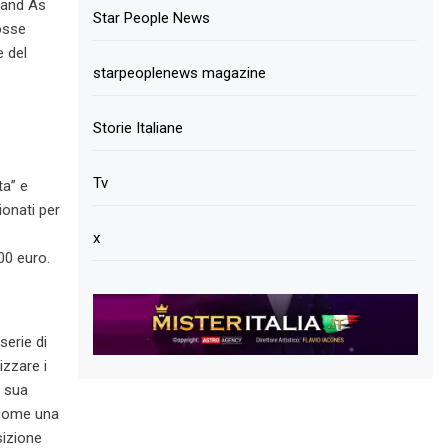
brand As
Star People News
osse
e del
starpeoplenews magazine
Storie Italiane
Tv
ta” e
ionati per
x
00 euro.
serie di
izzare i
a sua
 come una
sizione