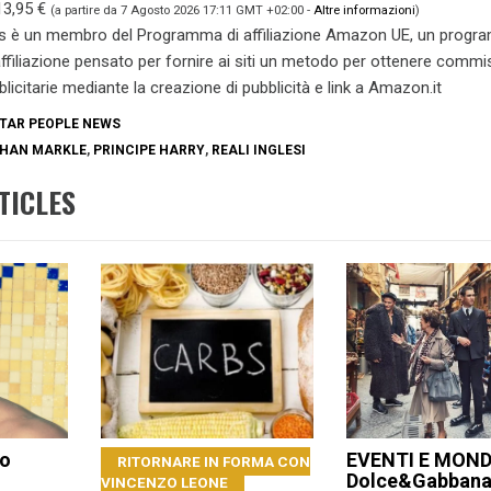
13,95 €
(a partire da 7 Agosto 2026 17:11 GMT +02:00 -
Altre informazioni
)
s è un membro del Programma di affiliazione Amazon UE, un prog
 affiliazione pensato per fornire ai siti un metodo per ottenere commi
blicitarie mediante la creazione di pubblicità e link a Amazon.it
TAR PEOPLE NEWS
HAN MARKLE
,
PRINCIPE HARRY
,
REALI INGLESI
TICLES
io
EVENTI E MOND
RITORNARE IN FORMA CON
Dolce&Gabbana
VINCENZO LEONE