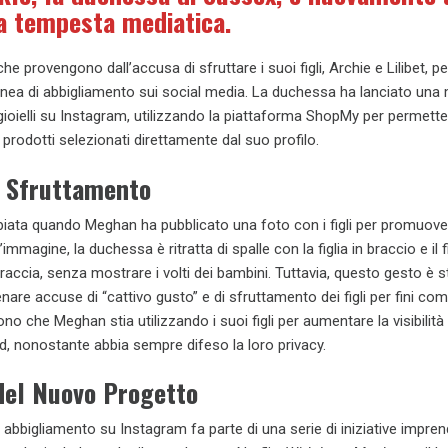
a tempesta mediatica.
che provengono dall’accusa di sfruttare i suoi figli, Archie e Lilibet, pe
nea di abbigliamento sui social media. La duchessa ha lanciato una 
 gioielli su Instagram, utilizzando la piattaforma ShopMy per permette
i prodotti selezionati direttamente dal suo profilo.
i Sfruttamento
iata quando Meghan ha pubblicato una foto con i figli per promuover
immagine, la duchessa è ritratta di spalle con la figlia in braccio e il f
accia, senza mostrare i volti dei bambini. Tuttavia, questo gesto è s
nare accuse di “cattivo gusto” e di sfruttamento dei figli per fini com
ono che Meghan stia utilizzando i suoi figli per aumentare la visibilità 
d, nonostante abbia sempre difeso la loro privacy.
del Nuovo Progetto
 di abbigliamento su Instagram fa parte di una serie di iniziative imprend