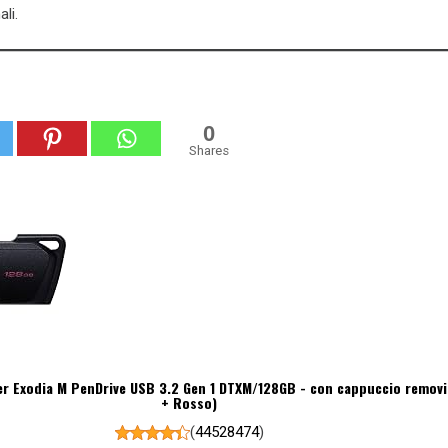
li.
0
Shares
er Exodia M PenDrive USB 3.2 Gen 1 DTXM/128GB - con cappuccio removi
+ Rosso)
(
44528474
)