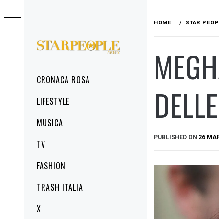
Skip
to
HOME
STAR PEOP
content
MEGH
STARPEOPLENEWS
IL PORTALE DELLA CRONACA ROSA, DEL
GLAMOUR DEL LIFESTYLE
Primary
CRONACA ROSA
Menu
DELLE
LIFESTYLE
MUSICA
PUBLISHED ON
26 MA
TV
FASHION
TRASH ITALIA
X