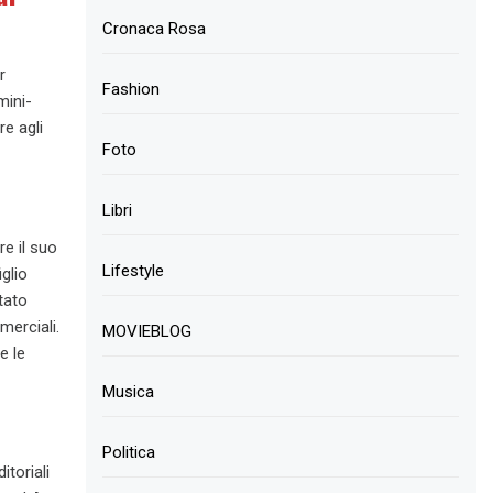
Cronaca Rosa
r
Fashion
mini-
re agli
Foto
Libri
e il suo
Lifestyle
iglio
tato
merciali.
MOVIEBLOG
e le
Musica
Politica
itoriali