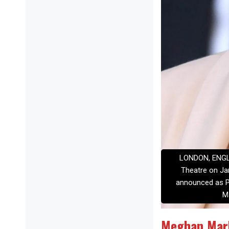
LONDON, ENGLA
Theatre on Ja
announced as Pa
M
Meghan Mark