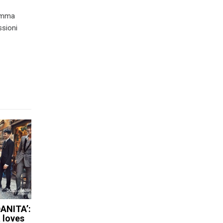
ramma
ssioni
ANITA’:
 loves