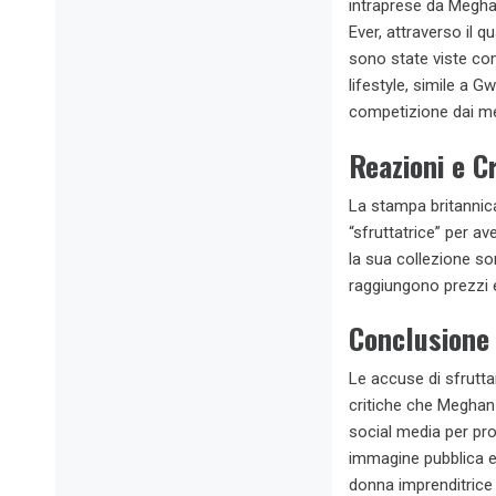
intraprese da Meghan
Ever, attraverso il 
sono state viste com
lifestyle, simile a 
competizione dai me
Reazioni e C
La stampa britannic
“sfruttatrice” per av
la sua collezione so
raggiungono prezzi e
Conclusione
Le accuse di sfrutta
critiche che Meghan 
social media per prom
immagine pubblica e
donna imprenditrice 