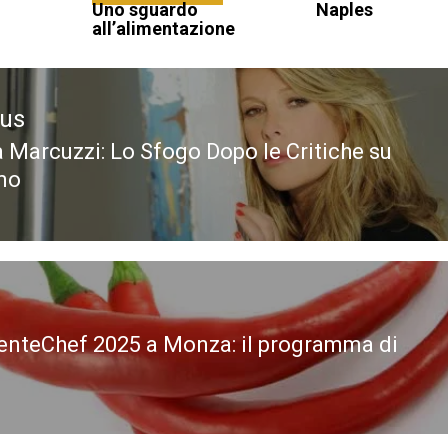
Uno sguardo
Naples
all’alimentazione
ous
a Marcuzzi: Lo Sfogo Dopo le Critiche su
ous
mo
nteChef 2025 a Monza: il programma di