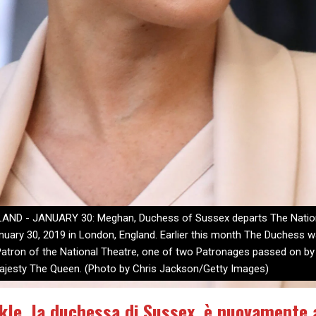
ND - JANUARY 30: Meghan, Duchess of Sussex departs The Natio
nuary 30, 2019 in London, England. Earlier this month The Duchess 
tron of the National Theatre, one of two Patronages passed on by
ajesty The Queen. (Photo by Chris Jackson/Getty Images)
le, la duchessa di Sussex, è nuovamente 