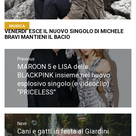
MUSICA
VENERDI’ ESCE IL NUOVO SINGOLO DI MICHELE
BRAVI MANTIENI IL BACIO
Navigazione
articoli
Previous
MAROON 5 e LISA delle
Previous
post:
BLACKPINK insieme nel nuovo
esplosivo singolo (e videoclip)
“PRICELESS”
Next
Cani e gatti in festa ai Giardini
Next