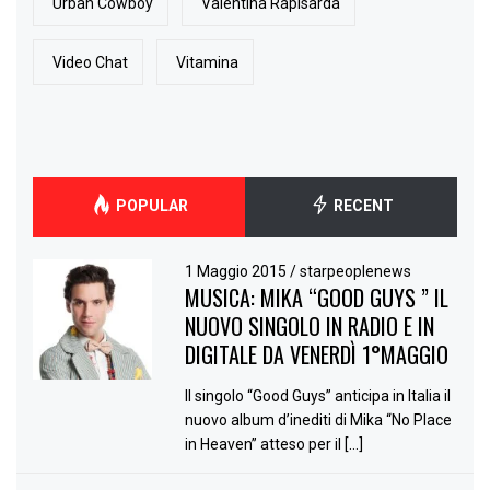
Urban Cowboy
Valentina Rapisarda
Video Chat
Vitamina
POPULAR
RECENT
1 Maggio 2015
/
starpeoplenews
MUSICA: MIKA “GOOD GUYS ” IL
NUOVO SINGOLO IN RADIO E IN
DIGITALE DA VENERDÌ 1°MAGGIO
Il singolo “Good Guys” anticipa in Italia il
nuovo album d’inediti di Mika “No Place
in Heaven” atteso per il […]