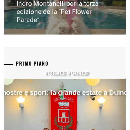
post:
Indro Montanelli per la terza
edizione della “Pet Flower
Parade”
PRIMO PIANO
PRIMO PIANO
mostre e sport: la grande estate a Duino