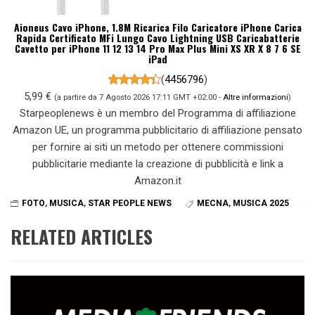
Aioneus Cavo iPhone, 1.8M Ricarica Filo Caricatore iPhone Carica
Rapida Certificato MFi Lungo Cavo Lightning USB Caricabatterie
Cavetto per iPhone 11 12 13 14 Pro Max Plus Mini XS XR X 8 7 6 SE
iPad
(
4456796
)
5,99 €
(a partire da 7 Agosto 2026 17:11 GMT +02:00 -
Altre informazioni
)
Starpeoplenews è un membro del Programma di affiliazione
Amazon UE, un programma pubblicitario di affiliazione pensato
per fornire ai siti un metodo per ottenere commissioni
pubblicitarie mediante la creazione di pubblicità e link a
Amazon.it
FOTO
,
MUSICA
,
STAR PEOPLE NEWS
MECNA
,
MUSICA 2025
RELATED ARTICLES