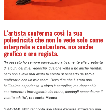
L’artista conferma così la sua
poliedricità che non lo vede solo come
interprete e cantautore, ma anche
grafico e ora regista.
“
In passato ho sempre partecipato attivamente alla creatività
di alcuni dei miei videoclip, qualche volta li ho anche montati
però non avevo mai avuto la spinta di pensarlo da zero e
realizzarlo con un mio team. Devo dire che è stata una
bellissima esperienza. Il video è semplice, ma rispecchia
esattamente l’immaginario del brano, dandogli secondo me il
vestito adatto
”,
racconta Mecna
.
“ERAVAMO NOI” racconta una storia d’amore attraverso una