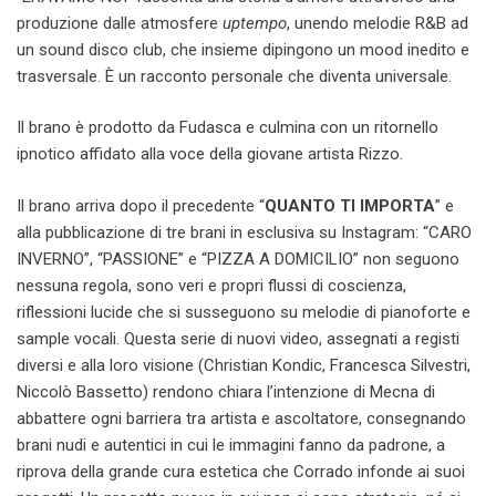
produzione dalle atmosfere
uptempo
, unendo melodie R&B ad
un sound disco club, che insieme dipingono un mood inedito e
trasversale. È un racconto personale che diventa universale.
Il brano è prodotto da Fudasca e culmina con un ritornello
ipnotico affidato alla voce della giovane artista Rizzo.
Il brano arriva dopo il precedente “
QUANTO TI IMPORTA
” e
alla pubblicazione di tre brani in esclusiva su Instagram: “CARO
INVERNO”, “PASSIONE” e “PIZZA A DOMICILIO” non seguono
nessuna regola, sono veri e propri flussi di coscienza,
riflessioni lucide che si susseguono su melodie di pianoforte e
sample vocali. Questa serie di nuovi video, assegnati a registi
diversi e alla loro visione (Christian Kondic, Francesca Silvestri,
Niccolò Bassetto) rendono chiara l’intenzione di Mecna di
abbattere ogni barriera tra artista e ascoltatore, consegnando
brani nudi e autentici in cui le immagini fanno da padrone, a
riprova della grande cura estetica che Corrado infonde ai suoi