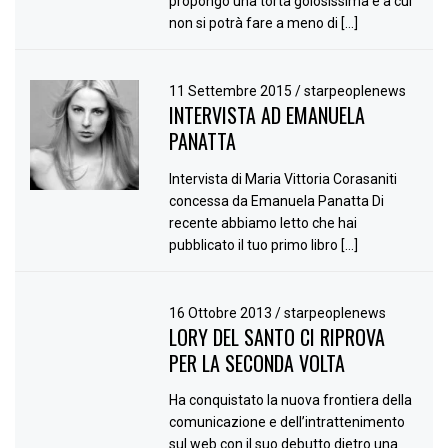
propongo una torta golosissima e a cui
non si potrà fare a meno di […]
11 Settembre 2015
/
starpeoplenews
INTERVISTA AD EMANUELA
PANATTA
Intervista di Maria Vittoria Corasaniti
concessa da Emanuela Panatta Di
recente abbiamo letto che hai
pubblicato il tuo primo libro […]
16 Ottobre 2013
/
starpeoplenews
LORY DEL SANTO CI RIPROVA
PER LA SECONDA VOLTA
Ha conquistato la nuova frontiera della
comunicazione e dell’intrattenimento
sul web con il suo debutto dietro una