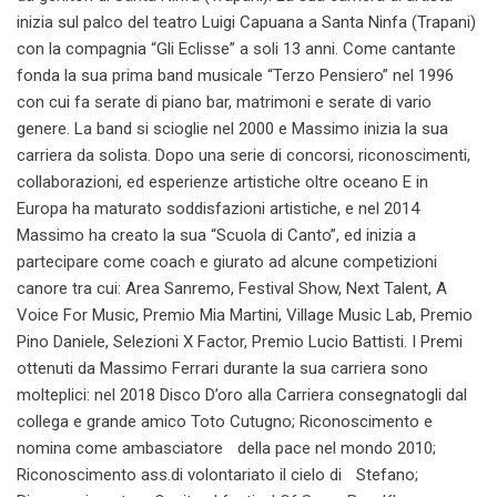
inizia sul palco del teatro Luigi Capuana a Santa Ninfa (Trapani)
con la compagnia “Gli Eclisse” a soli 13 anni. Come cantante
fonda la sua prima band musicale “Terzo Pensiero” nel 1996
con cui fa serate di piano bar, matrimoni e serate di vario
genere. La band si scioglie nel 2000 e Massimo inizia la sua
carriera da solista. Dopo una serie di concorsi, riconoscimenti,
collaborazioni, ed esperienze artistiche oltre oceano E in
Europa ha maturato soddisfazioni artistiche, e nel 2014
Massimo ha creato la sua “Scuola di Canto”, ed inizia a
partecipare come coach e giurato ad alcune competizioni
canore tra cui: Area Sanremo, Festival Show, Next Talent, A
Voice For Music, Premio Mia Martini, Village Music Lab, Premio
Pino Daniele, Selezioni X Factor, Premio Lucio Battisti. I Premi
ottenuti da Massimo Ferrari durante la sua carriera sono
molteplici: nel 2018 Disco D’oro alla Carriera consegnatogli dal
collega e grande amico Toto Cutugno; Riconoscimento e
nomina come ambasciatore della pace nel mondo 2010;
Riconoscimento ass.di volontariato il cielo di Stefano;