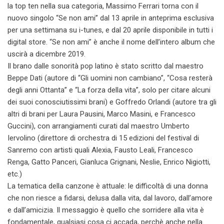
la top ten nella sua categoria, Massimo Ferrari torna con il
nuovo singolo “Se non ami” dal 13 aprile in anteprima esclusiva
per una settimana su i-tunes, e dal 20 aprile disponibile in tutti i
digital store. “Se non ami” è anche il nome dell’intero album che
uscirà a dicembre 2019.
Il brano dalle sonorità pop latino è stato scritto dal maestro
Beppe Dati (autore di “Gli uomini non cambiano”, “Cosa resterà
degli anni Ottanta” e “La forza della vita”, solo per citare alcuni
dei suoi conosciutissimi brani) e Goffredo Orlandi (autore tra gli
altri di brani per Laura Pausini, Marco Masini, e Francesco
Guccini), con arrangiamenti curati dal maestro Umberto
Iervolino (direttore di orchestra di 15 edizioni del festival di
Sanremo con artisti quali Alexia, Fausto Leali, Francesco
Renga, Gatto Panceri, Gianluca Grignani, Neslie, Enrico Nigiotti,
etc.)
La tematica della canzone è attuale: le difficoltà di una donna
che non riesce a fidarsi, delusa dalla vita, dal lavoro, dall’amore
e dall’amicizia. Il messaggio è quello che sorridere alla vita è
fondamentale, qualsiasi cosa ci accada, perchè anche nella