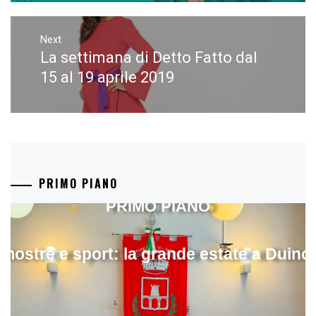
Next
La settimana di Detto Fatto dal
Next
post:
15 al 19 aprile 2019
PRIMO PIANO
PRIMO PIANO
mostre e sport: la grande estate a Duino