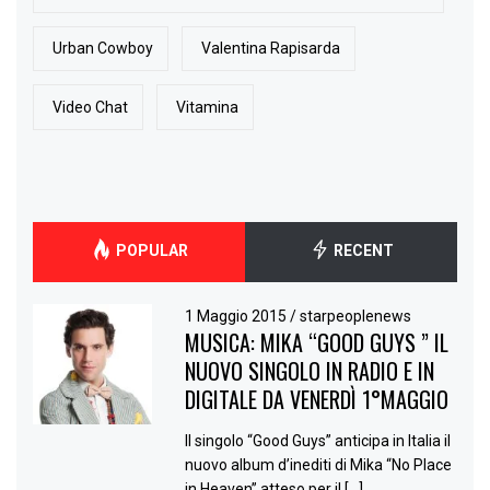
Urban Cowboy
Valentina Rapisarda
Video Chat
Vitamina
POPULAR
RECENT
1 Maggio 2015
/
starpeoplenews
MUSICA: MIKA “GOOD GUYS ” IL
NUOVO SINGOLO IN RADIO E IN
DIGITALE DA VENERDÌ 1°MAGGIO
Il singolo “Good Guys” anticipa in Italia il
nuovo album d’inediti di Mika “No Place
in Heaven” atteso per il […]