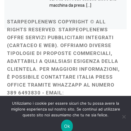
macchina da presa. […]
STARPEOPLENEWS COPYRIGHT © ALL
RIGHTS RESERVED. STARPEOPLENEWS
OFFRE SERVIZI PUBBLICITARI INTEGRATI
(CARTACEO E WEB). OFFRIAMO DIVERSE
TIPOLOGIE DI PROPOSTE COMMERCIALI,
ADATTABILI A QUALSIASI ESIGENZA DELLA
CLIENTELA. PER MAGGIORI INFORMAZIONI,
È POSSIBILE CONTATTARE ITALIA PRESS
OFFICE TRAMITE WHAZZAPP AL NUMERO
389 6493830 - EMAIL:
ITALIAPRESSOFFICE@GMAIL.COM
-
Utilizziamo i cookie per essere sicuri che tu possa avere la
WEBMASTER :
FRANCESCO GENTILE
migliore esperienza sul nostro sito. Se continui ad utilizzare
questo sito noi assumiamo che tu ne sia felice.
FREELANCE
Ok