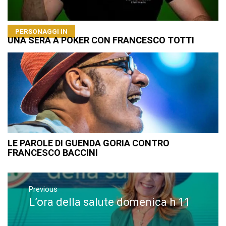
PERSONAGGI IN
UNA SERA A POKER CON FRANCESCO TOTTI
LE PAROLE DI GUENDA GORIA CONTRO
FRANCESCO BACCINI
Navigazione
articoli
Previous
L’ora della salute domenica h 11
Previous
post: