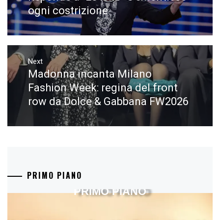
ogni costrizione
Next
Madonna incanta Milano
Next
post:
Fashion Week: regina del front
row da Dolce & Gabbana FW2026
PRIMO PIANO
PRIMO PIANO