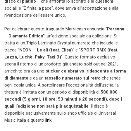
disco di platino
– che affronta lo scontro e le questioni
sociali, e “È finita la pace”, dove arriva all’accettazione e alla
rivendicazione dell’essere unico.
Per celebrare questo traguardo Marracash annuncia “
Persona
– Diamante Edition”
,
un’edizione speciale da collezione. Si
tratta di un Triplo Laminato Crystal numerato che include le
tracce “
NEON – Le ali (feat. Elisa)
” e “
SPORT RMX (feat.
Lazza, Luchè, Paky, Taxi B)
”. Questo formato esclusivo
segna il ritorno di un prodotto già andato sold out nel 2021,
arricchito ora da uno
sticker celebrativo iridescente a forma
di diamante
e da un
tassello numerato sul retro
che rende
ogni copia unica. A sottolineare l’eccezionalità dell’uscita, la
tiratura è limitata con un periodo di disponibilità di
500.000
secondi (5 giorni, 18 ore, 53 minuti e 20 secondi)
,
dopo i
quali l’edizione non sarà più acquistabile
. Il disco è
disponibile
esclusivamente sullo shop ufficiale di Universal
Music Italia a questo
link.