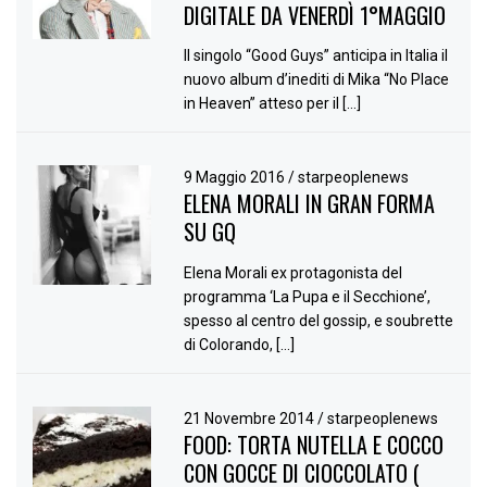
DIGITALE DA VENERDÌ 1°MAGGIO
Il singolo “Good Guys” anticipa in Italia il
nuovo album d’inediti di Mika “No Place
in Heaven” atteso per il […]
9 Maggio 2016
/
starpeoplenews
ELENA MORALI IN GRAN FORMA
SU GQ
Elena Morali ex protagonista del
programma ‘La Pupa e il Secchione’,
spesso al centro del gossip, e soubrette
di Colorando, […]
21 Novembre 2014
/
starpeoplenews
FOOD: TORTA NUTELLA E COCCO
CON GOCCE DI CIOCCOLATO (