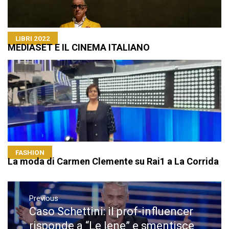
LIBRI 2022
MEDIASET E IL CINEMA ITALIANO
FASHION
La moda di Carmen Clemente su Rai1 a La Corrida
Navigazione
articoli
Previous
Caso Schettini: il prof-influencer
Previous
post:
risponde a “Le Iene” e smentisce