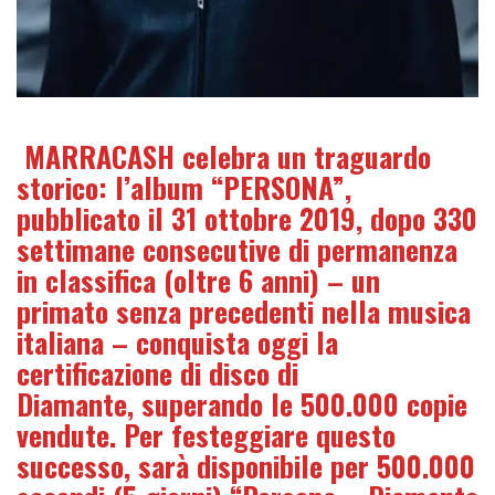
MARRACASH celebra un traguardo
storico: l’album “PERSONA”,
pubblicato il 31 ottobre 2019, dopo 330
settimane consecutive di permanenza
in classifica (oltre 6 anni) – un
primato senza precedenti nella musica
italiana – conquista oggi la
certificazione di disco di
Diamante, superando le 500.000 copie
vendute. Per festeggiare questo
successo, sarà disponibile per 500.000