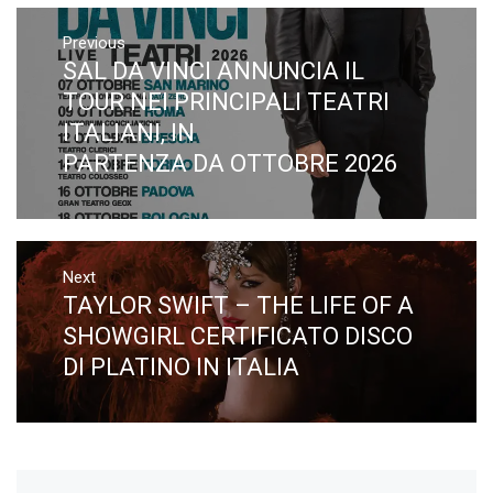
Navigazione
articoli
Previous
SAL DA VINCI ANNUNCIA IL
Previous
post:
TOUR NEI PRINCIPALI TEATRI
ITALIANI, IN
PARTENZA DA OTTOBRE 2026​
Next
TAYLOR SWIFT – THE LIFE OF A
Next
post:
SHOWGIRL CERTIFICATO DISCO
DI PLATINO IN ITALIA