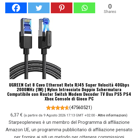
0
Shares
UGREEN Cat 8 Cavo Ethernet Rete RJ45 Super Velocità 40Gbps
2000MHz (1M) | Nylon Intrecciato Doppio Schermatura
Compatibile con Router Switch Modem Decoder TV Box PS5 PS4
Xbox Console di Gioco PC
(
47560521
)
6,37 €
(a partire da 9 Agosto 2026 17:13 GMT +02:00 -
Altre informazioni
)
Starpeoplenews è un membro del Programma di affiliazione
Amazon UE, un programma pubblicitario di affiliazione pensato
per fornire ai siti un metodo per ottenere commissioni