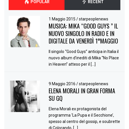
POPULAR
RECENT
1 Maggio 2015
/
starpeoplenews
MUSICA: MIKA “GOOD GUYS ” IL
NUOVO SINGOLO IN RADIO E IN
DIGITALE DA VENERDÌ 1°MAGGIO
Il singolo “Good Guys” anticipa in Italia il
nuovo album d’inediti di Mika “No Place
in Heaven” atteso per il […]
9 Maggio 2016
/
starpeoplenews
ELENA MORALI IN GRAN FORMA
SU GQ
Elena Morali ex protagonista del
programma ‘La Pupa e il Secchione’,
spesso al centro del gossip, e soubrette
di Colorando, […]