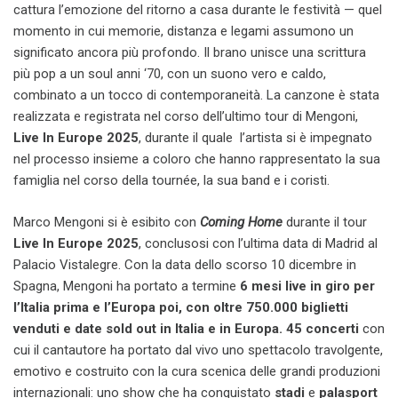
cattura l’emozione del ritorno a casa durante le festività — quel
momento in cui memorie, distanza e legami assumono un
significato ancora più profondo. Il brano unisce una scrittura
più pop a un soul anni ‘70, con un suono vero e caldo,
combinato a un tocco di contemporaneità. La canzone è stata
realizzata e registrata nel corso dell’ultimo tour di Mengoni,
Live In Europe 2025
, durante il quale l’artista si è impegnato
nel processo insieme a coloro che hanno rappresentato la sua
famiglia nel corso della tournée, la sua band e i coristi.
Marco Mengoni si è esibito con
Coming Home
durante il tour
Live In Europe
2025
, conclusosi con l’ultima data di Madrid al
Palacio Vistalegre. Con la data dello scorso 10 dicembre in
Spagna, Mengoni ha portato a termine
6 mesi live in giro per
l’Italia prima e l’Europa poi, con oltre 750.000 biglietti
venduti e date sold out in Italia e in Europa. 45 concerti
con
cui il
cantautore ha portato dal vivo uno spettacolo travolgente,
emotivo e costruito con la cura scenica delle grandi produzioni
internazionali: uno show che ha conquistato
stadi
e
palasport