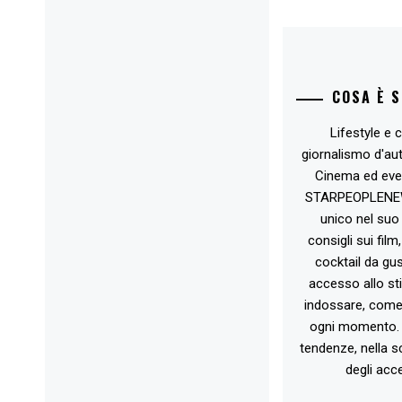
COSA È 
Lifestyle e c
giornalismo d'au
Cinema ed eve
STARPEOPLENEW.I
unico nel suo 
consigli sui film
cocktail da gust
accesso allo st
indossare, come 
ogni momento. 
tendenze, nella sc
degli acce