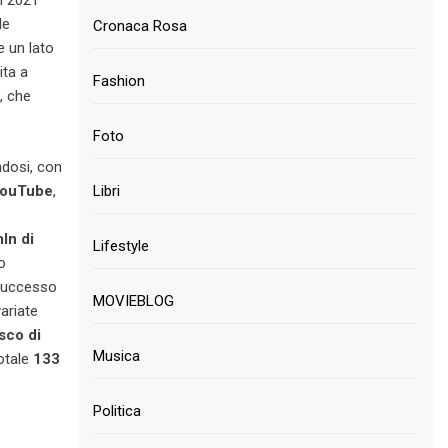
un 2021
le
Cronaca Rosa
e un lato
ita a
Fashion
, che
Foto
ndosi, con
 YouTube
,
Libri
ln di
Lifestyle
o
 successo
MOVIEBLOG
variate
sco di
Musica
totale
133
Politica