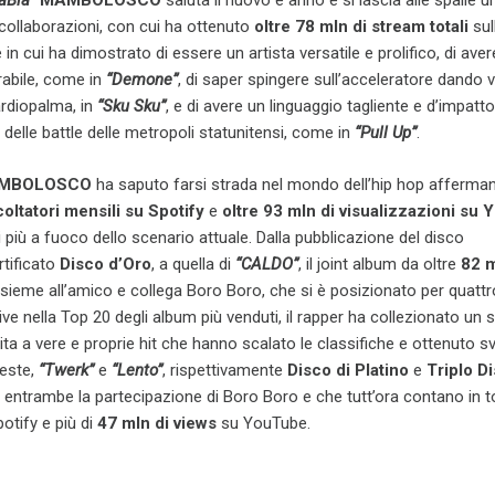
laBla”
MAMBOLOSCO
saluta il nuovo e anno e si lascia alle spalle 
i collaborazioni, con cui ha ottenuto
oltre 78 mln di stream totali
sul
e in cui ha dimostrato di essere un artista versatile e prolifico, di aver
erabile, come in
“Demone”
, di saper spingere sull’acceleratore dando v
ardiopalma, in
“Sku Sku”
, e di avere un linguaggio tagliente e d’impatto
me delle battle delle metropoli statunitensi, come in
“Pull Up”
.
MBOLOSCO
ha saputo farsi strada nel mondo dell’hip hop afferma
coltatori mensili su Spotify
e
oltre 93 mln di visualizzazioni su
 più a fuoco dello scenario attuale. Dalla pubblicazione del disco
rtificato
Disco d’Oro
, a quella di
“CALDO”
, il joint album da oltre
82 m
nsieme all’amico e collega Boro Boro, che si è posizionato per quattr
e nella Top 20 degli album più venduti, il rapper
ha collezionato un
ita a vere e proprie hit che hanno scalato le classifiche e ottenuto s
ueste,
“Twerk”
e
“Lento”
, rispettivamente
Disco di Platino
e
Triplo Di
 entrambe la partecipazione di Boro Boro
e che tutt’ora contano in 
otify e più di
47 mln di views
su YouTube.