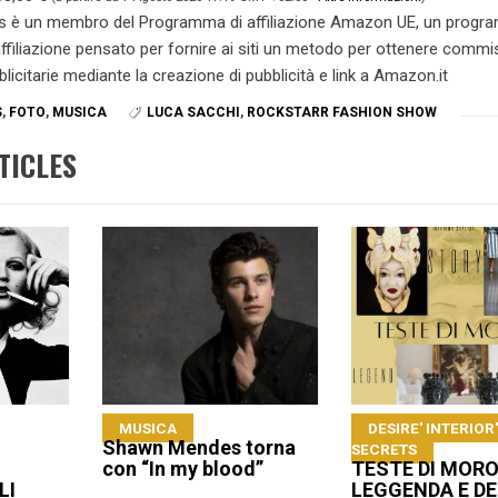
s è un membro del Programma di affiliazione Amazon UE, un prog
 affiliazione pensato per fornire ai siti un metodo per ottenere commi
blicitarie mediante la creazione di pubblicità e link a Amazon.it
S
,
FOTO
,
MUSICA
LUCA SACCHI
,
ROCKSTARR FASHION SHOW
TICLES
MUSICA
DESIRE' INTERIOR
Shawn Mendes torna
SECRETS
con “In my blood”
TESTE DI MORO
LI
LEGGENDA E D