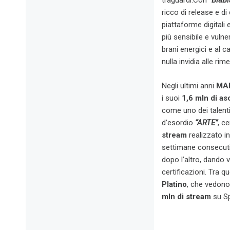
traguardi.Con
“BlaB
ricco di release e d
piattaforme digitali 
più sensibile e vuln
brani energici e al c
nulla invidia alle ri
Negli ultimi anni
MA
i suoi
1,6 mln di as
come uno dei talenti
d’esordio
“ARTE”
, ce
stream
realizzato i
settimane consecutiv
dopo l’altro, dando v
certificazioni. Tra q
Platino
, che vedono
mln di stream
su Sp