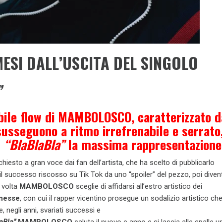
MESI DALL’USCITA DEL SINGOLO
”
bile flow di
MAMBOLOSCO
, caratterizzato d
susseguono a ritmo irrefrenabile e serrato
n
“BlaBlaBla”
la massima rappresentazione
hiesto a gran voce dai fan dell’artista, che ha scelto di pubblicarlo
l successo riscosso su Tik Tok da uno “spoiler” del pezzo, poi diven
 volta
MAMBOLOSCO
sceglie di affidarsi all’estro artistico dei
nesse
, con cui il rapper vicentino prosegue un sodalizio artistico che
e, negli anni, svariati successi e