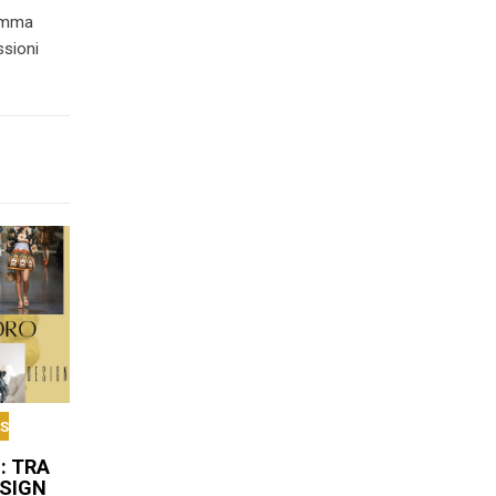
ramma
ssioni
'S
: TRA
ESIGN