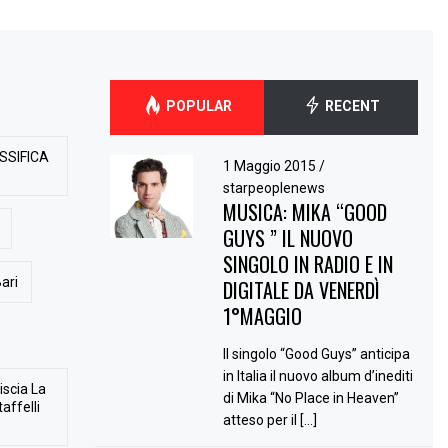
POPULAR
RECENT
SSIFICA
1 Maggio 2015
/
starpeoplenews
MUSICA: MIKA “GOOD
GUYS ” IL NUOVO
SINGOLO IN RADIO E IN
ari
DIGITALE DA VENERDÌ
1°MAGGIO
Il singolo “Good Guys” anticipa
in Italia il nuovo album d’inediti
iscia La
di Mika “No Place in Heaven”
affelli
atteso per il […]