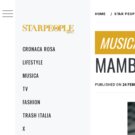
Skip
to
HOME
STAR PEOP
content
STARPEOPLENEWS
MUSIC
IL PORTALE DELLA CRONACA ROSA, DEL
GLAMOUR DEL LIFESTYLE
Primary
CRONACA ROSA
Menu
MAMB
LIFESTYLE
MUSICA
PUBLISHED ON
24 FEB
TV
FASHION
TRASH ITALIA
X