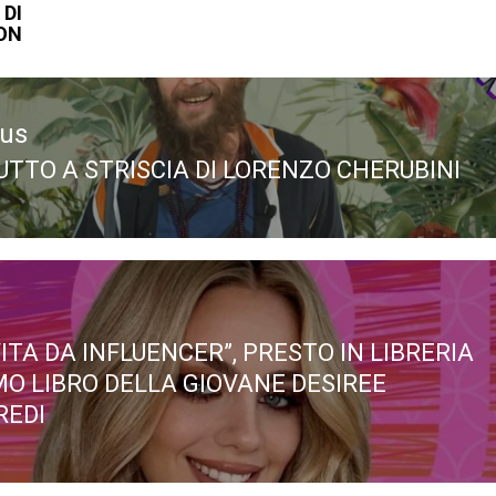
 DI
ON
ous
BUTTO A STRISCIA DI LORENZO CHERUBINI
ous
ITA DA INFLUENCER”, PRESTO IN LIBRERIA
IMO LIBRO DELLA GIOVANE DESIREE
EDI