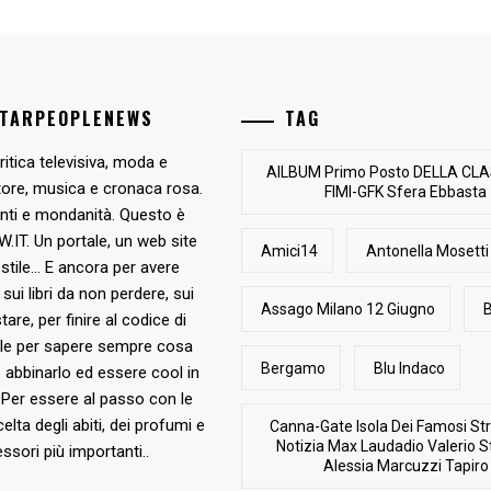
STARPEOPLENEWS
TAG
ritica televisiva, moda e
AlLBUM Primo Posto DELLA CLA
tore, musica e cronaca rosa.
FIMI-GFK Sfera Ebbasta
nti e mondanità. Questo è
T. Un portale, un web site
Amici14
Antonella Mosetti
stile... E ancora per avere
, sui libri da non perdere, sui
Assago Milano 12 Giugno
B
are, per finire al codice di
ile per sapere sempre cosa
Bergamo
Blu Indaco
abbinarlo ed essere cool in
Per essere al passo con le
elta degli abiti, dei profumi e
Canna-Gate Isola Dei Famosi Str
Notizia Max Laudadio Valerio St
ssori più importanti..
Alessia Marcuzzi Tapiro