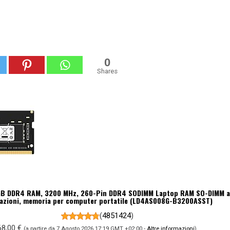
0
Shares
GB DDR4 RAM, 3200 MHz, 260-Pin DDR4 SODIMM Laptop RAM SO-DIMM a
azioni, memoria per computer portatile (LD4AS008G-B3200ASST)
(
4851424
)
68,00 €
(a partire da 7 Agosto 2026 17:19 GMT +02:00 -
Altre informazioni
)