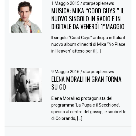
1 Maggio 2015
/
starpeoplenews
MUSICA: MIKA “GOOD GUYS ” IL
NUOVO SINGOLO IN RADIO E IN
DIGITALE DA VENERDÌ 1°MAGGIO
Il singolo “Good Guys” anticipa in Italia il
nuovo album d’inediti di Mika “No Place
in Heaven” atteso per il […]
9 Maggio 2016
/
starpeoplenews
ELENA MORALI IN GRAN FORMA
SU GQ
Elena Morali ex protagonista del
programma ‘La Pupa e il Secchione’,
spesso al centro del gossip, e soubrette
di Colorando, […]