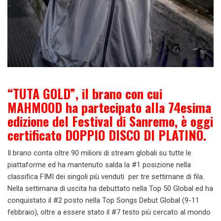
“TUTA GOLD”, il brano con cui
MAHMOOD ha partecipato alla 74esima
edizione del Festival di Sanremo, è oggi
certificato DOPPIO DISCO DI PLATINO.
Il brano conta oltre 90 milioni di stream globali su tutte le
piattaforme ed ha mantenuto salda la #1 posizione nella
classifica FIMI dei singoli più venduti per tre settimane di fila.
Nella settimana di uscita ha debuttato nella Top 50 Global ed ha
conquistato il #2 posto nella Top Songs Debut Global (9-11
febbraio), oltre a essere stato il #7 testo più cercato al mondo