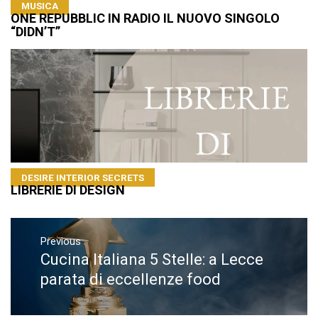
MUSICA
ONE REPUBBLIC IN RADIO IL NUOVO SINGOLO
“DIDN’T”
DESIRE INTERIOR SECRETS
LIBRERIE DI DESIGN
Navigazione
articoli
Previous
Cucina Italiana 5 Stelle: a Lecce
Previous
post:
parata di eccellenze food