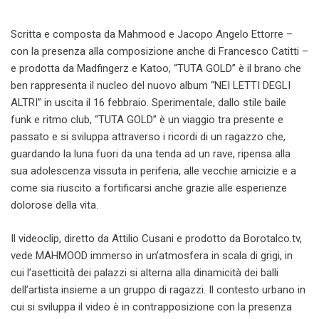
Scritta e composta da Mahmood e Jacopo Angelo Ettorre –
con la presenza alla composizione anche di Francesco Catitti –
e prodotta da Madfingerz e Katoo, “TUTA GOLD” è il brano che
ben rappresenta il nucleo del nuovo album “NEI LETTI DEGLI
ALTRI” in uscita il 16 febbraio. Sperimentale, dallo stile baile
funk e ritmo club, “TUTA GOLD” è un viaggio tra presente e
passato e si sviluppa attraverso i ricordi di un ragazzo che,
guardando la luna fuori da una tenda ad un rave, ripensa alla
sua adolescenza vissuta in periferia, alle vecchie amicizie e a
come sia riuscito a fortificarsi anche grazie alle esperienze
dolorose della vita.
Il videoclip, diretto da Attilio Cusani e prodotto da Borotalco.tv,
vede MAHMOOD immerso in un’atmosfera in scala di grigi, in
cui l’asetticità dei palazzi si alterna alla dinamicità dei balli
dell’artista insieme a un gruppo di ragazzi. Il contesto urbano in
cui si sviluppa il video è in contrapposizione con la presenza