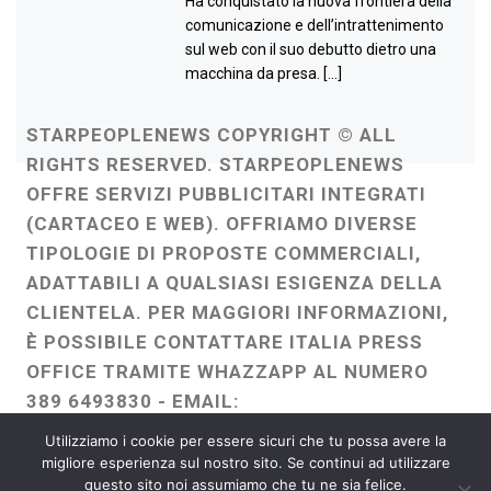
Ha conquistato la nuova frontiera della
comunicazione e dell’intrattenimento
sul web con il suo debutto dietro una
macchina da presa. […]
STARPEOPLENEWS COPYRIGHT © ALL
RIGHTS RESERVED. STARPEOPLENEWS
OFFRE SERVIZI PUBBLICITARI INTEGRATI
(CARTACEO E WEB). OFFRIAMO DIVERSE
TIPOLOGIE DI PROPOSTE COMMERCIALI,
ADATTABILI A QUALSIASI ESIGENZA DELLA
CLIENTELA. PER MAGGIORI INFORMAZIONI,
È POSSIBILE CONTATTARE ITALIA PRESS
OFFICE TRAMITE WHAZZAPP AL NUMERO
389 6493830 - EMAIL:
ITALIAPRESSOFFICE@GMAIL.COM
-
Utilizziamo i cookie per essere sicuri che tu possa avere la
WEBMASTER :
FRANCESCO GENTILE
migliore esperienza sul nostro sito. Se continui ad utilizzare
questo sito noi assumiamo che tu ne sia felice.
FREELANCE