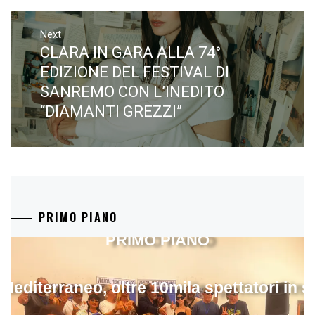
Next
CLARA IN GARA ALLA 74°
Next
post:
EDIZIONE DEL FESTIVAL DI
SANREMO CON L’INEDITO
“DIAMANTI GREZZI”
PRIMO PIANO
PRIMO PIANO
 Mediterraneo, oltre 10mila spettatori in 