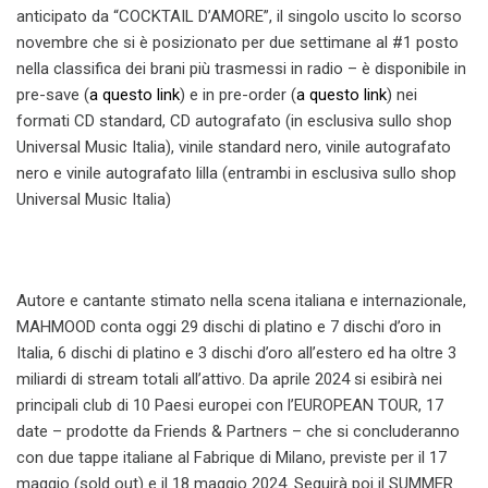
anticipato da “COCKTAIL D’AMORE”, il singolo uscito lo scorso
novembre che si è posizionato per due settimane al #1 posto
nella classifica dei brani più trasmessi in radio – è disponibile in
pre-save (
a questo link
) e in pre-order (
a questo link
) nei
formati CD standard, CD autografato (in esclusiva sullo shop
Universal Music Italia), vinile standard nero, vinile autografato
nero e vinile autografato lilla (entrambi in esclusiva sullo shop
Universal Music Italia)
Autore e cantante stimato nella scena italiana e internazionale,
MAHMOOD conta oggi 29 dischi di platino e 7 dischi d’oro in
Italia, 6 dischi di platino e 3 dischi d’oro all’estero ed ha oltre 3
miliardi di stream totali all’attivo. Da aprile 2024 si esibirà nei
principali club di 10 Paesi europei con l’EUROPEAN TOUR, 17
date – prodotte da Friends & Partners – che si concluderanno
con due tappe italiane al Fabrique di Milano, previste per il 17
maggio (sold out) e il 18 maggio 2024. Seguirà poi il SUMMER