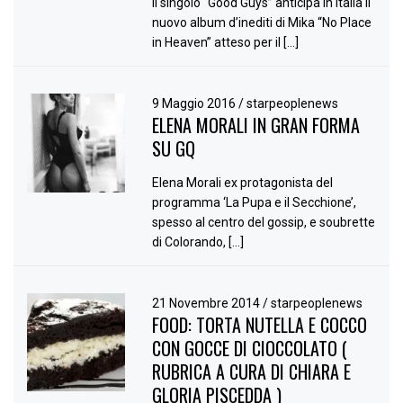
Il singolo “Good Guys” anticipa in Italia il
nuovo album d’inediti di Mika “No Place
in Heaven” atteso per il […]
9 Maggio 2016
/
starpeoplenews
ELENA MORALI IN GRAN FORMA
SU GQ
Elena Morali ex protagonista del
programma ‘La Pupa e il Secchione’,
spesso al centro del gossip, e soubrette
di Colorando, […]
21 Novembre 2014
/
starpeoplenews
FOOD: TORTA NUTELLA E COCCO
CON GOCCE DI CIOCCOLATO (
RUBRICA A CURA DI CHIARA E
GLORIA PISCEDDA )