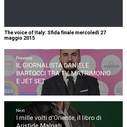
The voice of Italy: Sfida finale mercoledì 27
maggio 2015
Navigazione
articoli
Previous
IL GIORNALISTA DANIELE
Previous
post:
BARTOCCI TRA TV, MATRIMONIO
E JET SET
Next
I mille volti d’Oriente, il libro di
Next
post:
Aristide Malnati