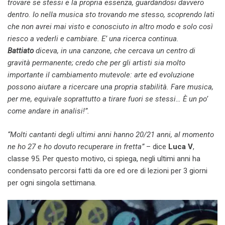
trovare se stessi e la propria essenza, guardandosi davvero
dentro. Io nella musica sto trovando me stesso, scoprendo lati
che non avrei mai visto e conosciuto in altro modo e solo così
riesco a vederli e cambiare. E’ una ricerca continua.
Battiato
diceva, in una canzone, che cercava un centro di
gravità permanente; credo che per gli artisti sia molto
importante il cambiamento mutevole: arte ed evoluzione
possono aiutare a ricercare una propria stabilità. Fare musica,
per me, equivale soprattutto a tirare fuori se stessi… È un po’
come andare in analisi!”.
“Molti cantanti degli ultimi anni hanno 20/21 anni, al momento
ne ho 27 e ho dovuto recuperare in fretta”
– dice
Luca V
,
classe 95. Per questo motivo, ci spiega, negli ultimi anni ha
condensato percorsi fatti da ore ed ore di lezioni per 3 giorni
per ogni singola settimana.