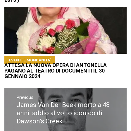
EVENTI E MONDANITA'
ATTESA LA NUOVA OPERA DI ANTONELLA
PAGANO AL TEATRO DI DOCUMENTI IL 30
GENNAIO 2024
Navigazione
articoli
Previous
James Van Der Beek morto a 48
Previous
post:
anni: addio al volto iconico di
Dawson’s Creek