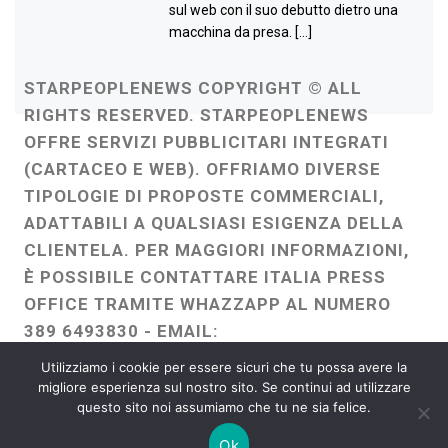
sul web con il suo debutto dietro una
macchina da presa. […]
STARPEOPLENEWS COPYRIGHT © ALL
RIGHTS RESERVED. STARPEOPLENEWS
OFFRE SERVIZI PUBBLICITARI INTEGRATI
(CARTACEO E WEB). OFFRIAMO DIVERSE
TIPOLOGIE DI PROPOSTE COMMERCIALI,
ADATTABILI A QUALSIASI ESIGENZA DELLA
CLIENTELA. PER MAGGIORI INFORMAZIONI,
È POSSIBILE CONTATTARE ITALIA PRESS
OFFICE TRAMITE WHAZZAPP AL NUMERO
389 6493830 - EMAIL:
ITALIAPRESSOFFICE@GMAIL.COM
-
Utilizziamo i cookie per essere sicuri che tu possa avere la
WEBMASTER :
FRANCESCO GENTILE
migliore esperienza sul nostro sito. Se continui ad utilizzare
questo sito noi assumiamo che tu ne sia felice.
FREELANCE
Ok