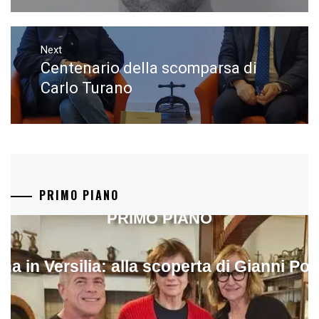
Next
Centenario della scomparsa di
Next
post:
Carlo Turano
PRIMO PIANO
PRIMO PIANO
ina in Versilia: alla scoperta di Gianni Pol