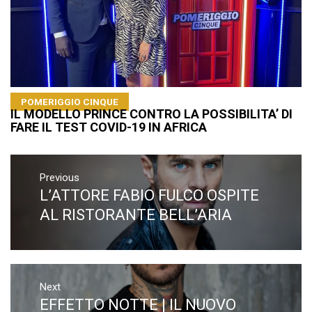
POMERIGGIO CINQUE
IL MODELLO PRINCE CONTRO LA POSSIBILITA’ DI
FARE IL TEST COVID-19 IN AFRICA
Navigazione
articoli
Previous
L’ATTORE FABIO FULCO OSPITE
Previous
post:
AL RISTORANTE BELL’ARIA
Next
EFFETTO NOTTE | IL NUOVO
Next