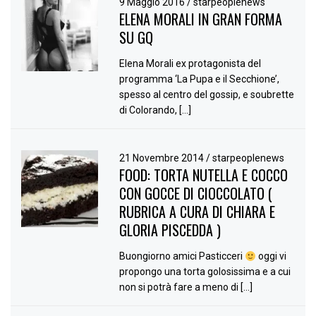
9 Maggio 2016
/
starpeoplenews
ELENA MORALI IN GRAN FORMA
SU GQ
Elena Morali ex protagonista del
programma ‘La Pupa e il Secchione’,
spesso al centro del gossip, e soubrette
di Colorando, […]
21 Novembre 2014
/
starpeoplenews
FOOD: TORTA NUTELLA E COCCO
CON GOCCE DI CIOCCOLATO (
RUBRICA A CURA DI CHIARA E
GLORIA PISCEDDA )
Buongiorno amici Pasticceri
oggi vi
propongo una torta golosissima e a cui
non si potrà fare a meno di […]