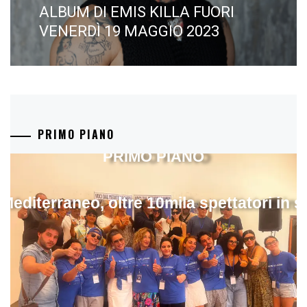
post:
ALBUM DI EMIS KILLA FUORI
VENERDÌ 19 MAGGIO 2023
PRIMO PIANO
PRIMO PIANO
 Mediterraneo, oltre 10mila spettatori in 