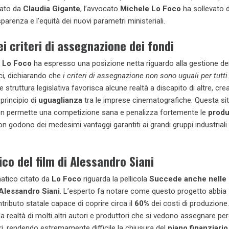
ato da
Claudia Gigante
, l’avvocato
Michele Lo Foco
ha sollevato 
sparenza e l’equità dei nuovi parametri ministeriali.
ei criteri di assegnazione dei fondi
 Lo Foco
ha espresso una posizione netta riguardo alla gestione de
ci, dichiarando che
i criteri di assegnazione non sono uguali per tutti
e struttura legislativa favorisca alcune realtà a discapito di altre, cr
 principio di
uguaglianza
tra le imprese cinematografiche. Questa si
non permette una competizione sana e penalizza fortemente le
produ
n godono dei medesimi vantaggi garantiti ai grandi gruppi industriali 
ico del film di Alessandro Siani
tico citato da
Lo Foco
riguarda la pellicola
Succede anche nelle m
Alessandro Siani
. L’esperto fa notare come questo progetto abbia
tributo statale capace di coprire circa il
60%
dei costi di produzione
a realtà di molti altri autori e produttori che si vedono assegnare per
i, rendendo estremamente difficile la chiusura del
piano finanziario