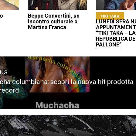
io
Beppe Convertini, un
TIKI TAKA
incontro culturale a
LUNEDÌ SERA 
Martina Franca
APPUNTAMENT
“TIKI TAKA – LA
REPUBBLICA DE
PALLONE”
ous
ha columbiana: scopri la nuova hit prodotta
ous
 record