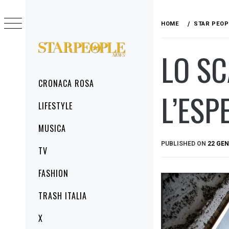
Skip
to
HOME
STAR PEOP
content
LO SC
STARPEOPLENEWS
IL PORTALE DELLA CRONACA ROSA, DEL
GLAMOUR DEL LIFESTYLE
Primary
CRONACA ROSA
Menu
L’ESP
LIFESTYLE
MUSICA
PUBLISHED ON
22 GEN
TV
FASHION
TRASH ITALIA
X