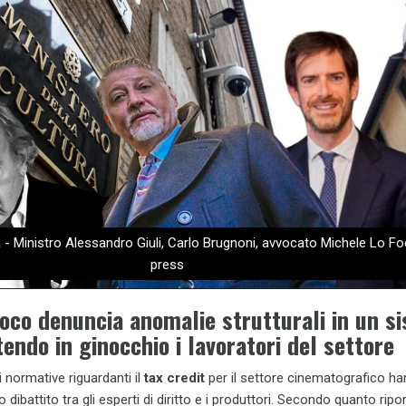
 - Ministro Alessandro Giuli, Carlo Brugnoni, avvocato Michele Lo F
press
oco denuncia anomalie strutturali in un s
endo in ginocchio i lavoratori del settore
i normative riguardanti il
tax credit
per il settore cinematografico h
ibattito tra gli esperti di diritto e i produttori. Secondo quanto ripo