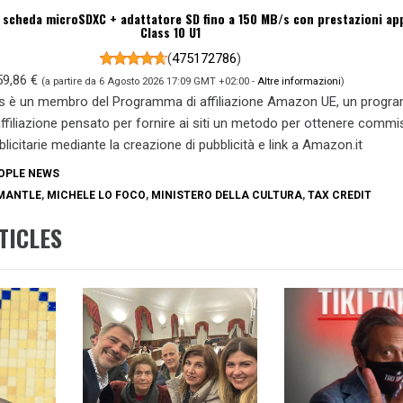
 scheda microSDXC + adattatore SD fino a 150 MB/s con prestazioni ap
Class 10 U1
(
475172786
)
59,86 €
(a partire da 6 Agosto 2026 17:09 GMT +02:00 -
Altre informazioni
)
s è un membro del Programma di affiliazione Amazon UE, un prog
 affiliazione pensato per fornire ai siti un metodo per ottenere commi
blicitarie mediante la creazione di pubblicità e link a Amazon.it
OPLE NEWS
MANTLE
,
MICHELE LO FOCO
,
MINISTERO DELLA CULTURA
,
TAX CREDIT
TICLES