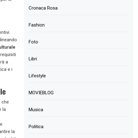
Cronaca Rosa
Fashion
ntivi.
olineando
Foto
ulturale
requisiti
Libri
erà a
ca e i
Lifestyle
le
MOVIEBLOG
e che
e la
Musica
ge
Politica
ntire la