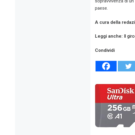
sopravvivenza di un 
paese.
A cura della redaz
Leggi anche:
Il gir
Condividi