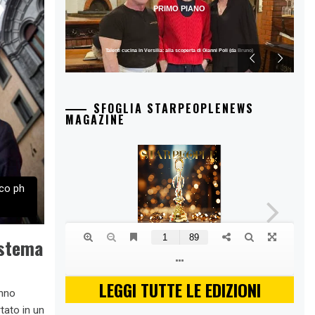
PRIMO PIANO
Talenti cucina in Versilia: alla scoperta di Gianni Poli (da Bruno)
SFOGLIA STARPEOPLENEWS
MAGAZINE
oco ph
istema
LEGGI TUTTE LE EDIZIONI
anno
rtato in un