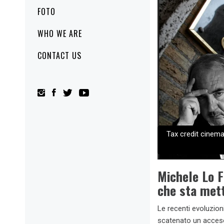
FOTO
WHO WE ARE
CONTACT US
Tax credit cinema
Michele Lo F
che sta mett
Le recenti evoluzion
scatenato un acceso d