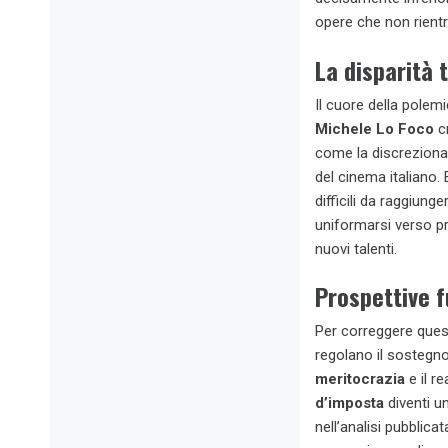
opere che non rientr
La disparità 
Il cuore della polemi
Michele Lo Foco
cr
come la discrezional
del cinema italiano. 
difficili da raggiung
uniformarsi verso p
nuovi talenti.
Prospettive f
Per correggere ques
regolano il sostegno 
meritocrazia
e il r
d’imposta
diventi u
nell’analisi pubblica