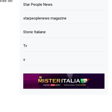
rale del
Star People News
starpeoplenews magazine
Storie Italiane
Tv
x