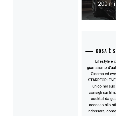
200 mi
Next
post:
COSA È 
Lifestyle e c
giornalismo d'au
Cinema ed eve
STARPEOPLENEW.I
unico nel suo 
consigli sui film
cocktail da gust
accesso allo st
indossare, come 