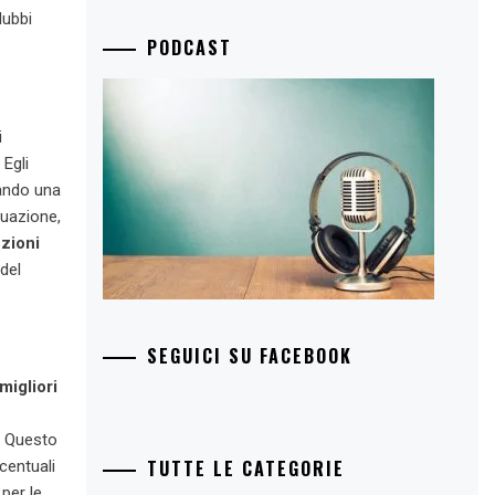
dubbi
PODCAST
i
. Egli
eando una
tuazione,
zioni
del
SEGUICI SU FACEBOOK
igliori
. Questo
TUTTE LE CATEGORIE
centuali
per le