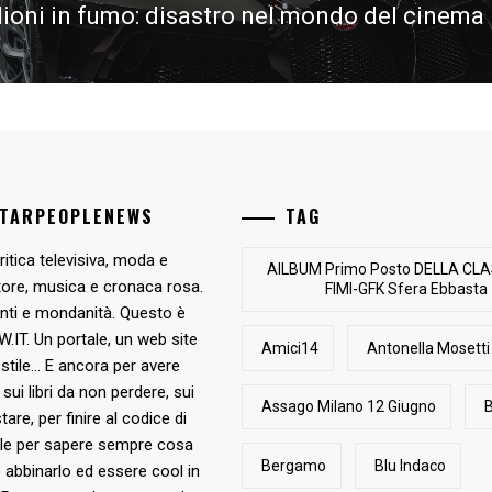
lioni in fumo: disastro nel mondo del cinema
STARPEOPLENEWS
TAG
ritica televisiva, moda e
AlLBUM Primo Posto DELLA CLA
tore, musica e cronaca rosa.
FIMI-GFK Sfera Ebbasta
nti e mondanità. Questo è
T. Un portale, un web site
Amici14
Antonella Mosetti
stile... E ancora per avere
, sui libri da non perdere, sui
Assago Milano 12 Giugno
B
are, per finire al codice di
ile per sapere sempre cosa
Bergamo
Blu Indaco
abbinarlo ed essere cool in