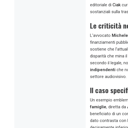
editoriale di
Ciak
cur
sostanziali sulla tra
Le criticità n
L’avvocato
Michele
finanziamenti pubbli
sostiene che l’attual
disparità che mina il
secondo il legale, 
indipendenti
che no
settore audiovisivo.
Il caso specif
Un esempio emblema
famiglie
, diretta da
beneficiato di un con
dato contrasta con l
decisamente inferior