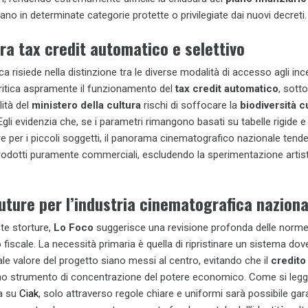
ano in determinate categorie protette o privilegiate dai nuovi decreti.
tra tax credit automatico e selettivo
ca risiede nella distinzione tra le diverse modalità di accesso agli ince
itica aspramente il funzionamento del
tax credit automatico
, sott
ità del
ministero della cultura
rischi di soffocare la
biodiversità c
Egli evidenzia che, se i parametri rimangono basati su tabelle rigide e 
ere per i piccoli soggetti, il panorama cinematografico nazionale tend
rodotti puramente commerciali, escludendo la sperimentazione artisti
uture per l’industria cinematografica naziona
te storture,
Lo Foco
suggerisce una revisione profonda delle norm
fiscale. La necessità primaria è quella di ripristinare un sistema dov
eale valore del progetto siano messi al centro, evitando che il
credito
no strumento di concentrazione del potere economico. Come si leg
ta su
Ciak
, solo attraverso regole chiare e uniformi sarà possibile gara