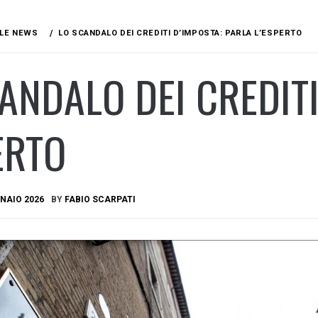
LE NEWS
LO SCANDALO DEI CREDITI D’IMPOSTA: PARLA L’ESPERTO
ANDALO DEI CREDITI
ERTO
NAIO 2026
BY
FABIO SCARPATI