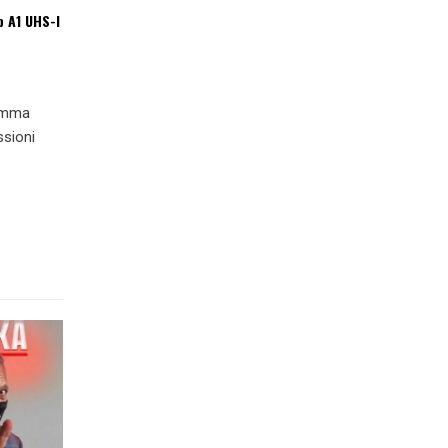
p A1 UHS-I
ramma
ssioni