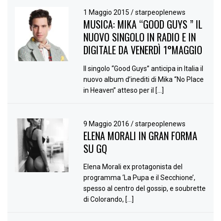
1 Maggio 2015
/
starpeoplenews
MUSICA: MIKA “GOOD GUYS ” IL
NUOVO SINGOLO IN RADIO E IN
DIGITALE DA VENERDÌ 1°MAGGIO
Il singolo “Good Guys” anticipa in Italia il
nuovo album d’inediti di Mika “No Place
in Heaven” atteso per il […]
9 Maggio 2016
/
starpeoplenews
ELENA MORALI IN GRAN FORMA
SU GQ
Elena Morali ex protagonista del
programma ‘La Pupa e il Secchione’,
spesso al centro del gossip, e soubrette
di Colorando, […]