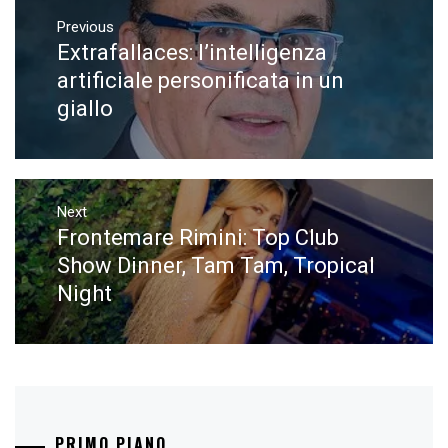
Navigazione
articoli
Previous
Extrafallaces: l’intelligenza
Previous
post:
artificiale personificata in un
giallo
Next
Frontemare Rimini: Top Club
Next
post:
Show Dinner, Tam Tam, Tropical
Night
PRIMO PIANO