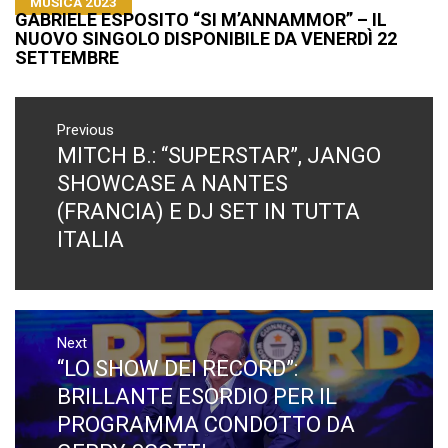
MUSICA 2023
GABRIELE ESPOSITO “SI M’ANNAMMOR” – IL
NUOVO SINGOLO DISPONIBILE DA VENERDÌ 22
SETTEMBRE
Navigazione
articoli
Previous
MITCH B.: “SUPERSTAR”, JANGO
Previous
post:
SHOWCASE A NANTES
(FRANCIA) E DJ SET IN TUTTA
ITALIA
Next
“LO SHOW DEI RECORD”:
Next
post:
BRILLANTE ESORDIO PER IL
PROGRAMMA CONDOTTO DA