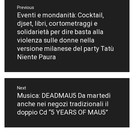
Navigazione
articoli
Previous
Eventi e mondanità: Cocktail,
Previous
post:
djset, libri, cortometraggi e
solidarietà per dire basta alla
violenza sulle donne nella
versione milanese del party Tatù
Niente Paura
Next
Musica: DEADMAU5 Da martedì
Next
post:
anche nei negozi tradizionali il
doppio Cd “5 YEARS OF MAU5”