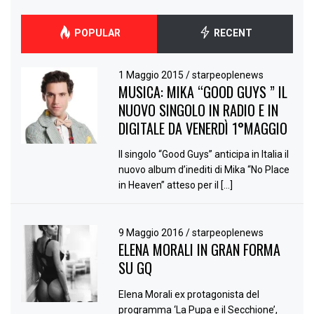
POPULAR
RECENT
1 Maggio 2015
/
starpeoplenews
MUSICA: MIKA “GOOD GUYS ” IL
NUOVO SINGOLO IN RADIO E IN
DIGITALE DA VENERDÌ 1°MAGGIO
Il singolo “Good Guys” anticipa in Italia il
nuovo album d’inediti di Mika “No Place
in Heaven” atteso per il […]
9 Maggio 2016
/
starpeoplenews
ELENA MORALI IN GRAN FORMA
SU GQ
Elena Morali ex protagonista del
programma ‘La Pupa e il Secchione’,