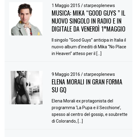
1 Maggio 2015
/
starpeoplenews
MUSICA: MIKA “GOOD GUYS ” IL
NUOVO SINGOLO IN RADIO E IN
DIGITALE DA VENERDÌ 1°MAGGIO
Il singolo “Good Guys” anticipa in Italia il
nuovo album d’inediti di Mika “No Place
in Heaven” atteso per il […]
9 Maggio 2016
/
starpeoplenews
ELENA MORALI IN GRAN FORMA
SU GQ
Elena Morali ex protagonista del
programma ‘La Pupa e il Secchione’,
spesso al centro del gossip, e soubrette
di Colorando, […]