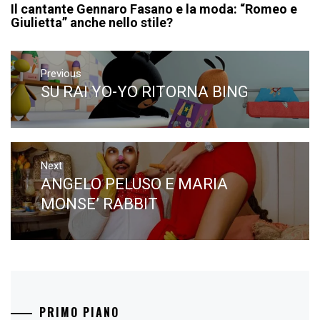
Il cantante Gennaro Fasano e la moda: “Romeo e
Giulietta” anche nello stile?
Navigazione
articoli
Previous
SU RAI YO-YO RITORNA BING
Previous
post:
Next
ANGELO PELUSO E MARIA
Next
post:
MONSE’ RABBIT
PRIMO PIANO