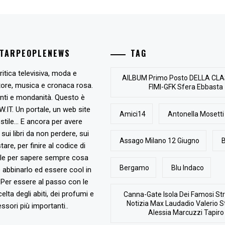
STARPEOPLENEWS
TAG
ritica televisiva, moda e
AlLBUM Primo Posto DELLA CLA
tore, musica e cronaca rosa.
FIMI-GFK Sfera Ebbasta
nti e mondanità. Questo è
T. Un portale, un web site
Amici14
Antonella Mosetti
stile... E ancora per avere
, sui libri da non perdere, sui
Assago Milano 12 Giugno
B
are, per finire al codice di
ile per sapere sempre cosa
Bergamo
Blu Indaco
abbinarlo ed essere cool in
Per essere al passo con le
elta degli abiti, dei profumi e
Canna-Gate Isola Dei Famosi Str
Notizia Max Laudadio Valerio St
ssori più importanti..
Alessia Marcuzzi Tapiro