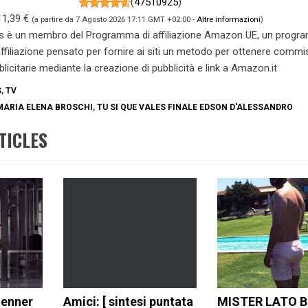
(
47510925
)
11,39 €
(a partire da 7 Agosto 2026 17:11 GMT +02:00 -
Altre informazioni
)
s è un membro del Programma di affiliazione Amazon UE, un prog
 affiliazione pensato per fornire ai siti un metodo per ottenere commi
blicitarie mediante la creazione di pubblicità e link a Amazon.it
S
,
TV
MARIA ELENA BROSCHI
,
TU SI QUE VALES FINALE EDSON D'ALESSANDRO
TICLES
Jenner
Amici: [ sintesi puntata
MISTER LATO B: