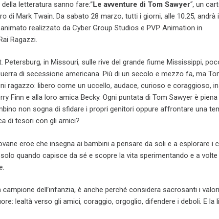
i della letteratura sanno fare:”
Le avventure di Tom Sawyer
“, un car
 di Mark Twain. Da sabato 28 marzo, tutti i giorni, alle 10.25, andrà i
animato realizzato da Cyber Group Studios e PVP Animation in
Rai Ragazzi.
t. Petersburg, in Missouri, sulle rive del grande fiume Mississippi, po
 guerra di secessione americana. Più di un secolo e mezzo fa, ma T
ogni ragazzo: libero come un uccello, audace, curioso e coraggioso, i
ry Finn e alla loro amica Becky. Ogni puntata di Tom Sawyer è piena 
bino non sogna di sfidare i propri genitori oppure affrontare una t
ca di tesori con gli amici?
ane eroe che insegna ai bambini a pensare da soli e a esplorare i c
a solo quando capisce da sé e scopre la vita sperimentando e a volte
e.
ampione dell’infanzia, è anche perché considera sacrosanti i valori 
re: lealtà verso gli amici, coraggio, orgoglio, difendere i deboli. E la l