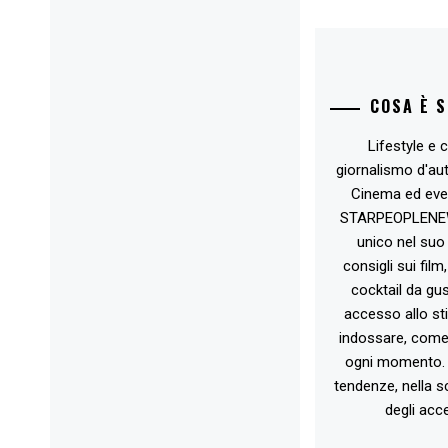
COSA È 
Lifestyle e c
giornalismo d'au
Cinema ed eve
STARPEOPLENEW.I
unico nel suo 
consigli sui film
cocktail da gust
accesso allo st
indossare, come 
ogni momento. 
tendenze, nella sc
degli acce