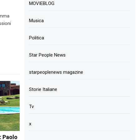
MOVIEBLOG
ramma
Musica
ssioni
Politica
Star People News
starpeoplenews magazine
Storie Italiane
Tv
x
 Paolo