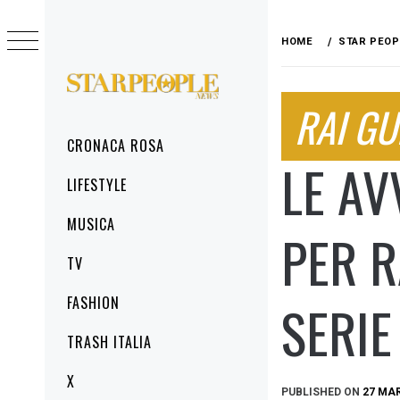
Skip
to
HOME
STAR PEOP
content
STARPEOPLENEWS
RAI GU
IL PORTALE DELLA CRONACA ROSA, DEL
GLAMOUR DEL LIFESTYLE
Primary
CRONACA ROSA
Menu
LE AV
LIFESTYLE
MUSICA
PER R
TV
FASHION
SERIE
TRASH ITALIA
X
PUBLISHED ON
27 MA