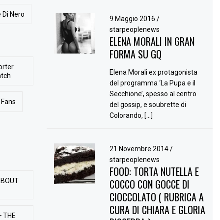
 Di Nero
9 Maggio 2016
/
starpeoplenews
ELENA MORALI IN GRAN
FORMA SU GQ
orter
Elena Morali ex protagonista
atch
del programma ‘La Pupa e il
Secchione’, spesso al centro
Fans
del gossip, e soubrette di
Colorando, […]
21 Novembre 2014
/
starpeoplenews
FOOD: TORTA NUTELLA E
ABOUT
COCCO CON GOCCE DI
CIOCCOLATO ( RUBRICA A
CURA DI CHIARA E GLORIA
+ THE