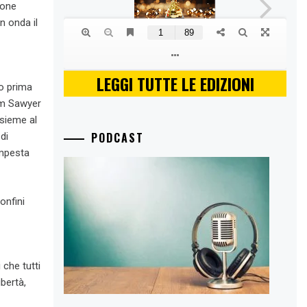
tone
n onda il
LEGGI TUTTE LE EDIZIONI
co prima
om Sawyer
nsieme al
PODCAST
di
empesta
onfini
che tutti
ibertà,