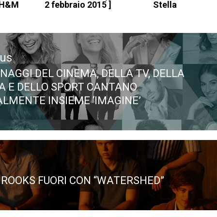
r H&M
2 febbraio 2015 ]
Stella
ous
NAGGI DEL CINEMA, DELLA TV, DELLA
ous
A E DELLO SPORT CANTANO
ALMENTE INSIEME ‘IMAGINE’
 ROOKS FUORI CON “WATERSHED”