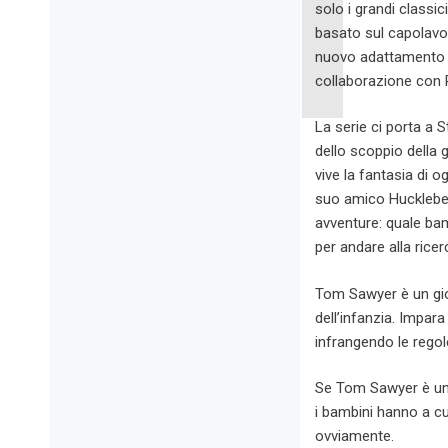
solo i grandi classic
basato sul capolavoro
nuovo adattamento 
collaborazione con 
La serie ci porta a S
dello scoppio della
vive la fantasia di 
suo amico Huckleber
avventure: quale bam
per andare alla ricer
Tom Sawyer è un giov
dell’infanzia. Impar
infrangendo le regol
Se Tom Sawyer è un c
i bambini hanno a cuo
ovviamente.