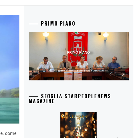
PRIMO PIANO
PRIMO PIANO
Voci dal Mediterraneo, aperta la terza edizione a Petrosino
SFOGLIA STARPEOPLENEWS
MAGAZINE
ne, come