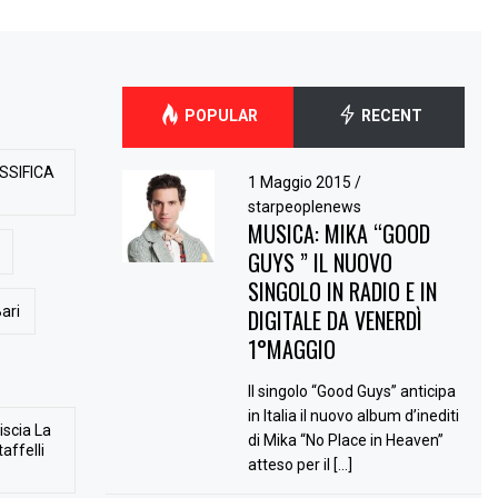
POPULAR
RECENT
SSIFICA
1 Maggio 2015
/
starpeoplenews
MUSICA: MIKA “GOOD
GUYS ” IL NUOVO
SINGOLO IN RADIO E IN
ari
DIGITALE DA VENERDÌ
1°MAGGIO
Il singolo “Good Guys” anticipa
in Italia il nuovo album d’inediti
iscia La
di Mika “No Place in Heaven”
affelli
atteso per il […]