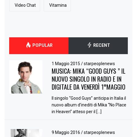
Video Chat
Vitamina
POPULAR
RECENT
1 Maggio 2015
/
starpeoplenews
MUSICA: MIKA “GOOD GUYS ” IL
NUOVO SINGOLO IN RADIO E IN
DIGITALE DA VENERDÌ 1°MAGGIO
Il singolo “Good Guys” anticipa in Italia il
nuovo album d’inediti di Mika “No Place
in Heaven” atteso per il […]
9 Maggio 2016
/
starpeoplenews