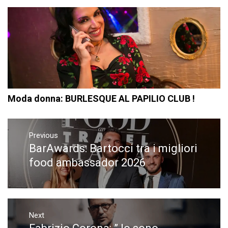
Moda donna: BURLESQUE AL PAPILIO CLUB !
Navigazione
articoli
Previous
BarAwards: Bartocci tra i migliori
Previous
post:
food ambassador 2026
Next
Next