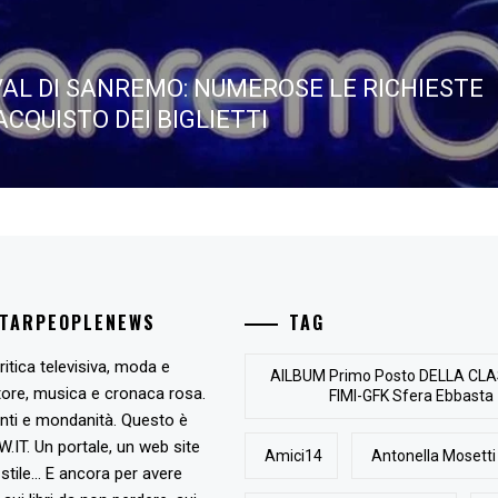
VAL DI SANREMO: NUMEROSE LE RICHIESTE
ACQUISTO DEI BIGLIETTI
STARPEOPLENEWS
TAG
ritica televisiva, moda e
AlLBUM Primo Posto DELLA CLA
tore, musica e cronaca rosa.
FIMI-GFK Sfera Ebbasta
nti e mondanità. Questo è
T. Un portale, un web site
Amici14
Antonella Mosetti
stile... E ancora per avere