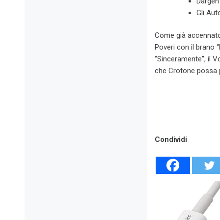
Dargen
Gli Aut
Come già accennato s
Poveri con il brano 
“Sinceramente”, il 
che Crotone possa po
Condividi