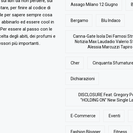
, sui libri da non perdere, sui
Assago Milano 12 Giugno
B
are, per finire al codice di
ile per sapere sempre cosa
Bergamo
Blu Indaco
abbinarlo ed essere cool in
Per essere al passo con le
elta degli abiti, dei profumi e
Canna-Gate Isola Dei Famosi Str
Notizia Max Laudadio Valerio St
ssori più importanti..
Alessia Marcuzzi Tapiro
Cher
Cinquanta Sfumature
Dichiarazioni
DISCLOSURE Feat. Gregory P
"HOLDING ON" New Single L
E-Commerce
Eventi
Fashion Blogger
Fitness