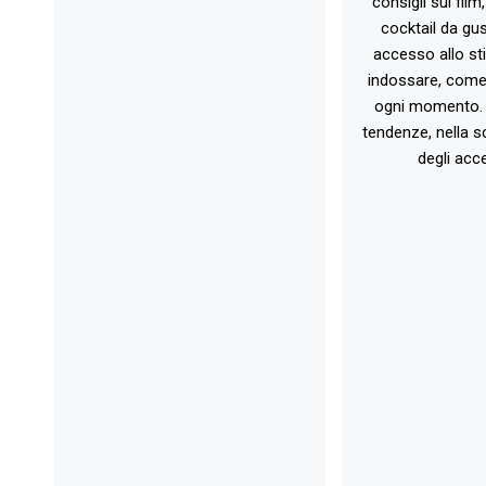
consigli sui film
cocktail da gust
accesso allo st
indossare, come 
ogni momento. 
tendenze, nella sc
degli acce