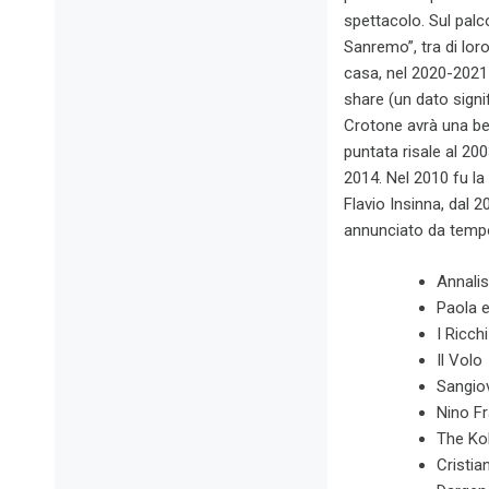
spettacolo. Sul palc
Sanremo”, tra di lor
casa, nel 2020-2021 
share (un dato signi
Crotone avrà una bell
puntata risale al 200
2014. Nel 2010 fu la
Flavio Insinna, dal 
annunciato da tempo
Annali
Paola e
I Ricch
Il Volo
Sangio
Nino F
The Ko
Cristia