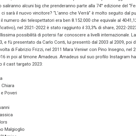
o saliranno alcuni big che prenderanno parte alla 74° edizione del “Fes
o ci sarà il nuovo vincitore? “L’anno che Verrà” è molto seguito dal p
il numero dei telespettatori era ben 8.152.000 che equivale al 4041,1
ficativo), nel 2021-2022 è stato raggiunto il 33,3% di share, 2022-2023
issima possibilità di potersi far conoscere a livelli internazionale. L
3, e fù presentato da Carlo Conti, lui presentò dal 2003 al 2009, poi d
 volta di Fabrizio Frizzi, nel 2011 Mara Veniwr con Pino Insegno, nel 
2016 in poi al timone Amadeus. Amadeus sul suo profilo Instagram ha
 il cast targato 2023:
sa
 Chiara
i e Poveri
vanni
rassica
lors
no Malgioglio