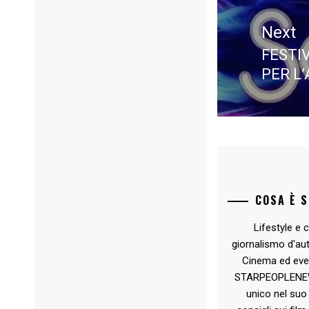
Next
FESTI
Next
PER L’
post:
COSA È 
Lifestyle e c
giornalismo d'au
Cinema ed eve
STARPEOPLENEW.I
unico nel suo 