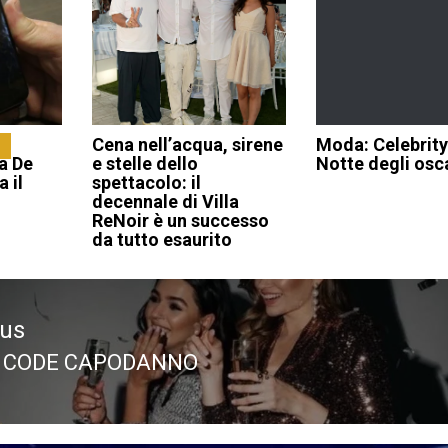
Cena nell’acqua, sirene
Moda: Celebrity
a De
e stelle dello
Notte degli osc
 il
spettacolo: il
decennale di Villa
ReNoir è un successo
da tutto esaurito
ous
 CODE CAPODANNO
ous