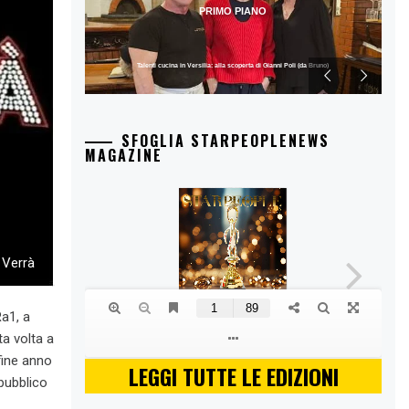
PRIMO PIANO
Talenti cucina in Versilia: alla scoperta di Gianni Poli (da Bruno)
SFOGLIA STARPEOPLENEWS
MAGAZINE
 Verrà
a1, a
a volta a
fine anno
LEGGI TUTTE LE EDIZIONI
 pubblico