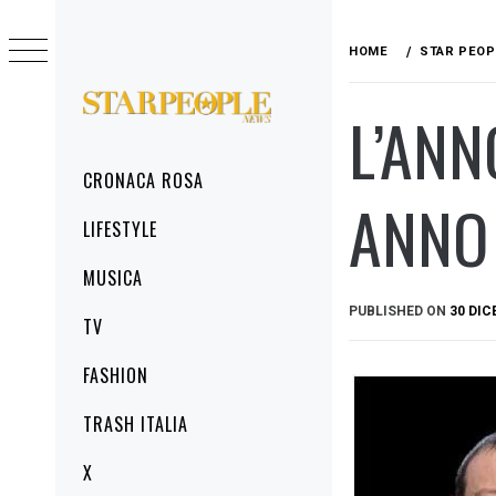
Skip
to
HOME
STAR PEOP
content
L’ANN
STARPEOPLENEWS
IL PORTALE DELLA CRONACA ROSA, DEL
GLAMOUR DEL LIFESTYLE
Primary
CRONACA ROSA
Menu
ANNO 
LIFESTYLE
MUSICA
PUBLISHED ON
30 DIC
TV
FASHION
TRASH ITALIA
X