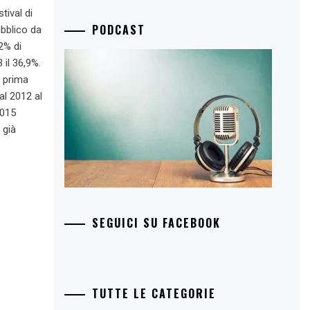
tival di
PODCAST
ubblico da
2% di
 il 36,9%.
a prima
al 2012 al
2015
 già
SEGUICI SU FACEBOOK
TUTTE LE CATEGORIE