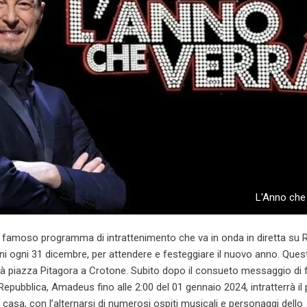
L'Anno che
l famoso programma di intrattenimento che va in onda in diretta su R
i ogni 31 dicembre, per attendere e festeggiare il nuovo anno. Quest
rà piazza Pitagora a Crotone. Subito dopo il consueto messaggio di 
Repubblica, Amadeus fino alle 2:00 del 01 gennaio 2024, intratterrà il
 casa, con l’alternarsi di numerosi ospiti musicali e personaggi dello