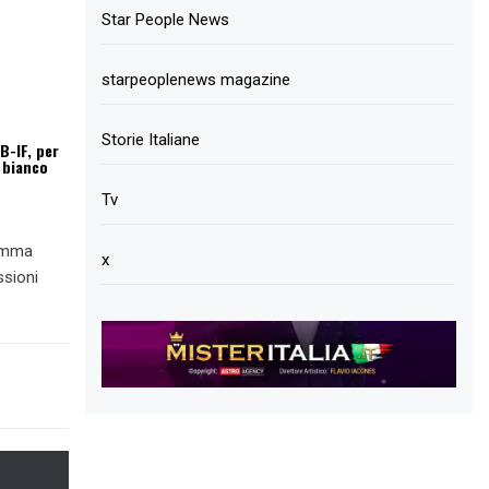
Star People News
starpeoplenews magazine
Storie Italiane
B-IF, per
 bianco
Tv
ramma
x
ssioni