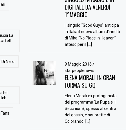
ari
DIGITALE DA VENERDÌ
1°MAGGIO
Il singolo “Good Guys” anticipa
in Italia il nuovo album d’inediti
iscia La
di Mika “No Place in Heaven”
affelli
atteso per il […]
 Di Nero
9 Maggio 2016
/
starpeoplenews
ELENA MORALI IN GRAN
FORMA SU GQ
orter
Elena Morali ex protagonista
atch
del programma ‘La Pupa e il
Secchione’, spesso al centro
Fans
del gossip, e soubrette di
Colorando, […]