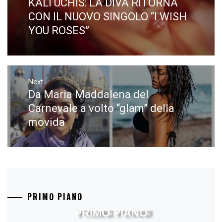
KALI UCHIS: LA DIVA RITORNA
Previous
post:
CON IL NUOVO SINGOLO “I WISH
YOU ROSES”
Next
Da Maria Maddalena del
Next
post:
Carnevale a volto “glam” della
movida
PRIMO PIANO
PRIMO PIANO