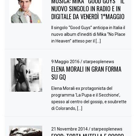
MUSICA: MIKA “GOOD GUYS ” IL
NUOVO SINGOLO IN RADIO E IN
DIGITALE DA VENERDÌ 1°MAGGIO
Il singolo “Good Guys” anticipa in Italia il
nuovo album d’inediti di Mika “No Place
in Heaven” atteso per il […]
9 Maggio 2016
/
starpeoplenews
ELENA MORALI IN GRAN FORMA
SU GQ
Elena Morali ex protagonista del
programma ‘La Pupa e il Secchione’,
spesso al centro del gossip, e soubrette
di Colorando, […]
21 Novembre 2014
/
starpeoplenews