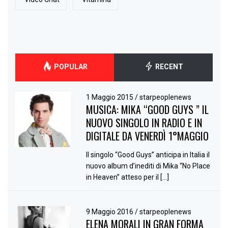
POPULAR
RECENT
1 Maggio 2015
/
starpeoplenews
MUSICA: MIKA “GOOD GUYS ” IL
NUOVO SINGOLO IN RADIO E IN
DIGITALE DA VENERDÌ 1°MAGGIO
Il singolo “Good Guys” anticipa in Italia il
nuovo album d’inediti di Mika “No Place
in Heaven” atteso per il […]
9 Maggio 2016
/
starpeoplenews
ELENA MORALI IN GRAN FORMA