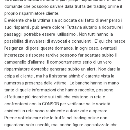
domande che possono salvare dalla truffa del trading online il
proprio risparmiatore cliente.
È evidente che la vittima sia scioccata dal fatto di aver perso i
suoi risparmi , può avere dolore! Tuttavia aiutarlo a ricostruire i
passaggi potrebbe essere utilissimo . Non tutti hanno la
possibilità di avvalersi di avvocati e consulenti . E’ qui che nasce
l’esigenza di porsi queste domande. In ogni caso, eventuali
incertezze e risposte tardive possono far scattare subito il
campanello d’allarme. Il comportamento serio di un vero
risparmiatore dovrebbe generare subito un alert . Non dare la
colpa al cliente , ma ha il sistema ahimè e’ carente vista la
numerosa presenza delle vittime . Le banche hanno in mano
tante di quelle informazioni che hanno raccolto, possono
effettuare più ricerche sui i siti che esistono in rete e
confrontarsi con la CONSOB per verificare se le società
esistenti in rete sono realmente autorizzate a operare.
Preme sottolineare che le truffe nel trading online non
riguardano solo i neofiti, ma anche figure specializzate che