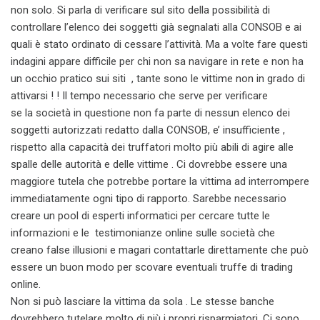
non solo. Si parla di verificare sul sito della possibilità di
controllare l’elenco dei soggetti già segnalati alla CONSOB e ai
quali è stato ordinato di cessare l’attività. Ma a volte fare questi
indagini appare difficile per chi non sa navigare in rete e non ha
un occhio pratico sui siti , tante sono le vittime non in grado di
attivarsi ! ! Il tempo necessario che serve per verificare
se la società in questione non fa parte di nessun elenco dei
soggetti autorizzati redatto dalla CONSOB, e’ insufficiente ,
rispetto alla capacità dei truffatori molto più abili di agire alle
spalle delle autorità e delle vittime . Ci dovrebbe essere una
maggiore tutela che potrebbe portare la vittima ad interrompere
immediatamente ogni tipo di rapporto. Sarebbe necessario
creare un pool di esperti informatici per cercare tutte le
informazioni e le testimonianze online sulle società che
creano false illusioni e magari contattarle direttamente che può
essere un buon modo per scovare eventuali truffe di trading
online.
Non si può lasciare la vittima da sola . Le stesse banche
dovrebbero tutelare molto di più i propri risparmiatori. Ci sono