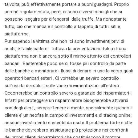
talvolta, può effettivamente portare a buoni guadagni. Proprio
perché regolamentata, però, ci sono diversi consigli che si
possono seguire per difendersi dalle truffe. Ma nonostante
tutto, ciò che manca è il controllo a tappeto di tutti i siti e
piattaforme.
Pur sapendo la vittima che non ci sono investimenti privi di
rischi, è facile cadere . Tuttavia la presentazione falsa di una
piattaforma non è ancora sotto il mirino attento dei controllori
bancari . Basterebbe poco se ci fosse più controllo da parte
delle banche a monitorare i flussi di denaro in uscita verso quali
operatori bancari esteri . Ci vorrebbe un severo controllo
sull’uscita dei soldi , sulle varie movimentazioni all’estero .
Occorrerebbe un controllo severo a garanzie dei risparmiatori !
Infatti per proteggere un risparmiatore bisognerebbe attivarsi
con degli alert , sempre tenere a mente, specialmente quando il
cliente e’ un neofita in campo di investimenti e di trading online:
nessun investimento è esente da rischi. Il problema forte è che
le banche dovrebbero assicurare più protezione nei confronti
dei propri clienti risparmiatori che costituiscono il motore