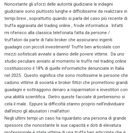
Nonostante gli sforzi delle autorità giudiziarie le indagini
giudiziarie sono piuttosto lunghe e difficilissime da realizzare in
tempi brevi , soprattutto quando si parla del caso più recente di
truffa aggravata del trading online , frode informatica . Infatti
mi riferisco alla classica telefonata fatta da persone /
truffatori da parte di falsi broker che assicurano ingenti
guadagni con piccoli investimenti! Truffe ben articolate con
mezzi sofisticati avviate a danno delle povere vittime. Da uno
studio peculiare avviato al momento le truffe nel trading online
costituiscono il 18% di quelle informatiche denunciate in Italia
nel 2025. Questo significa che sono moltissime le persone che
cadono vittime di società e broker fittizi che promettono grandi
guadagni e sottraggono denaro a risparmiatori e investitori con
una abilità scientifica . Dietro queste facciate di perbenismo si
cela il male . Eppure la difficoltà stanno proprio nell’individuare
dall’inizio gli abusatori i malfattori .
Negli ultimi tempi un caso ha riguardato una persona di grande
spessore che nonostante le sue capacità e doti di elevatura
professionale è stata vittima di una truffa ben articolata che è