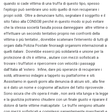
quando si cade vittima di una truffa di questo tipo, spesso
l’epilogo può sembrare uno solo quello di non recuperare i
propri soldi. Oltre a denunciare tutto, segnalare il soggetto e il
sito falso alla CONSOB perché in questo modo si può evitare
che la stessa società fasulla possa danneggiare altre vittime o
effettuare un secondo tentativo proprio nei confronti della
vittima o più tentativi , dovrebbe scatenare l’intervento di tutti gli
organi dalla Polizia Postale finoraagli organismi internazionali a
quelli italiani . Dovrebbe esserci più solidarietà e unione per la
protezione di chi è vittima , aiutare con mezzi sofisticati a
trovare i truffatori e ripercorrere con velocità i passaggi
dall’Italia all ‘estero . Infine, dare più speranze di recuperare i
soldi, attraverso indagini a tappeto su piattaforme e siti.
Assistiamo in questi giorni alla denuncia di alcuni siti , alla fine
si è dato un nome e cognome all’autore del fatto riprovevole .
Sono sicura che chi opera il male , non avrà vita lunga e la legge
e la giustizia potranno chiudere con un finale giusto e riparare il
dolore di tante vittime malcapitate . Le truffe vengono attuate
con mezzi sofisticati e complessi sapientemente mascherati e