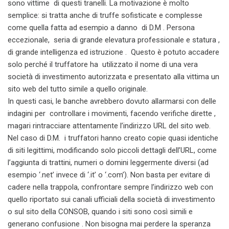
sono vittime di questi tranelli. La motivazione è molto
semplice: si tratta anche di truffe sofisticate e complesse
come quella fatta ad esempio a danno di D.M . Persona
eccezionale, seria di grande elevatura professionale e statura ,
di grande intelligenza ed istruzione . Questo è potuto accadere
solo perché il truffatore ha utilizzato il nome di una vera
società di investimento autorizzata e presentato alla vittima un
sito web del tutto simile a quello originale.
In questi casi, le banche avrebbero dovuto allarmarsi con delle
indagini per controllare i movimenti, facendo verifiche dirette ,
magari rintracciare attentamente l’indirizzo URL del sito web.
Nel caso di D.M. i truffatori hanno creato copie quasi identiche
di siti legittimi, modificando solo piccoli dettagli dell’URL, come
l’aggiunta di trattini, numeri o domini leggermente diversi (ad
esempio ‘.net’ invece di ‘.it’ o ‘.com’). Non basta per evitare di
cadere nella trappola, confrontare sempre l’indirizzo web con
quello riportato sui canali ufficiali della società di investimento
o sul sito della CONSOB, quando i siti sono così simili e
generano confusione . Non bisogna mai perdere la speranza