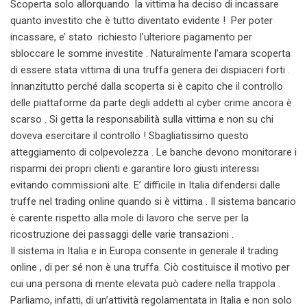
Scoperta solo allorquando la vittima ha deciso di incassare
quanto investito che è tutto diventato evidente ! Per poter
incassare, e’ stato richiesto l’ulteriore pagamento per
sbloccare le somme investite . Naturalmente l’amara scoperta
di essere stata vittima di una truffa genera dei dispiaceri forti .
Innanzitutto perché dalla scoperta si è capito che il controllo
delle piattaforme da parte degli addetti al cyber crime ancora è
scarso . Si getta la responsabilità sulla vittima e non su chi
doveva esercitare il controllo ! Sbagliatissimo questo
atteggiamento di colpevolezza . Le banche devono monitorare i
risparmi dei propri clienti e garantire loro giusti interessi
evitando commissioni alte. E’ difficile in Italia difendersi dalle
truffe nel trading online quando si è vittima . Il sistema bancario
è carente rispetto alla mole di lavoro che serve per la
ricostruzione dei passaggi delle varie transazioni .
Il sistema in Italia e in Europa consente in generale il trading
online , di per sé non è una truffa. Ciò costituisce il motivo per
cui una persona di mente elevata può cadere nella trappola .
Parliamo, infatti, di un’attività regolamentata in Italia e non solo