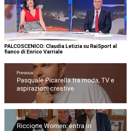
PALCOSCENICO: Claudia Letizia su RaiSport al
fianco di Enrico Varriale
Navigazione
articoli
Previous
Pasquale Picarella tra moda, TV e
Previous
post:
aspirazioni creative
Next
Riccione Women: entra in
Next