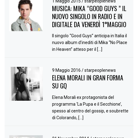
1 Maggio 2015
/
starpeoplenews
MUSICA: MIKA “GOOD GUYS ” IL
NUOVO SINGOLO IN RADIO E IN
DIGITALE DA VENERDÌ 1°MAGGIO
Il singolo “Good Guys” anticipa in Italia il
nuovo album d’inediti di Mika “No Place
in Heaven” atteso per il […]
9 Maggio 2016
/
starpeoplenews
ELENA MORALI IN GRAN FORMA
SU GQ
Elena Morali ex protagonista del
programma ‘La Pupa e il Secchione’,
spesso al centro del gossip, e soubrette
di Colorando, […]