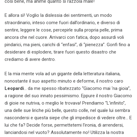
così bene, ma ahimè quanto si razzola male!
E allora sì! Voglio la dislessia dei sentimenti, un modo
straordinario, inteso come fuori dall’ordinario, e diverso di
sentire, leggere le cose, percepirle sulla propria pelle, prima
ancora che nel cuore. Arrivarci con fatica, dopo assurdi voli
pindarici, ma pieni, carichi di “enfasi”, di “pienezza”. Gonfi fino a
desiderare di esplodere, tirare fuori questo disastro che
crediamo di avere dentro.
E la mia mente vola ad un gigante della letteratura italiana,
nonostante il suo aspetto minuto e deforme, il nostro caro
Leopardi
… da me spesso ribatezzato “Giacomo mai ‘na gioia”,
a ragione del suo innato pessimismo. Eppure il nostro Giacomo
di gioie ne nutriva, o meglio le trovava! Prendiamo “L’infinito”,
una delle sue liriche più belle, questo colle, nel quale lui sembra
nascondersi e questa siepe che gli impedisce di vedere oltre… E
lui che fa? Decide forse, permettetemi l’ironia, di arrendersi,
lanciandosi nel vuoto? Assolutamente no! Utilizza la nostra