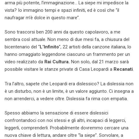
arma più potente, l’immaginazione… La siepe mi impedisce la
vista? Io immagino tempi e spazi infiniti, ed è così che “il
naufragar m’è dolce in questo mare”.
Sono trascorsi ben 200 anni da questo capolavoro, a me
sembra così attuale. Non meno di due mesi fa, a chiusura del
bicentenario del “
L’Infinito
”, 22 artisti della canzone italiana, lo
hanno omaggiato leggendone ciascuno un frammento per un
video realizzato da
Rai Cultura.
Non solo, dal 21 marzo sarà
possibile visitare le stanze private di Casa Leopardi a
Recanati
.
Tra l’altro, sapete che Leopardi era dislessico? La dislessia non
è un disturbo, non è un limite, è un valore aggiunto. Ci insegna a
non arrenderci, a vedere oltre. Dislessia fa rima con empatia.
Spesso abbiamo la sensazione di essere dislessici
confrontandoci con noi stessi e gli altri, incapaci di leggerci,
leggerli, comprenderli. Probabilmente dovremmo cercare una
nuova chiave di lettura, andare oltre “la siepe”. Sorvolare, a