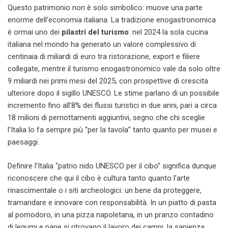
Questo patrimonio non è solo simbolico: muove una parte
enorme dell’economia italiana. La tradizione enogastronomica
è ormai uno dei
pilastri del turismo
: nel 2024 la sola cucina
italiana nel mondo ha generato un valore complessivo di
centinaia di miliardi di euro tra ristorazione, export e filiere
collegate, mentre il turismo enogastronomico vale da solo oltre
9 miliardi nei primi mesi del 2025, con prospettive di crescita
ulteriore dopo il sigillo UNESCO. Le stime parlano di un possibile
incremento fino all’8% dei flussi turistici in due anni, pari a circa
18 milioni di pernottamenti aggiuntivi, segno che chi sceglie
l’Italia lo fa sempre più “per la tavola” tanto quanto per musei e
paesaggi.
Definire l’Italia “patrio nido UNESCO per il cibo” significa dunque
riconoscere che qui il cibo è cultura tanto quanto l’arte
rinascimentale o i siti archeologici: un bene da proteggere,
tramandare e innovare con responsabilità. In un piatto di pasta
al pomodoro, in una pizza napoletana, in un pranzo contadino
di legumi e pane si ritrovano il lavoro dei campi, la sapienza