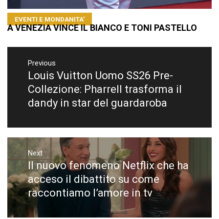
EVENTI E MONDANITA'
A VENEZIA VINCE IL BIANCO E TONI PASTELLO
Navigazione
articoli
Previous
Louis Vuitton Uomo SS26 Pre-
Previous
post:
Collezione: Pharrell trasforma il
dandy in star del guardaroba
Next
Il nuovo fenomeno Netflix che ha
Next
post:
acceso il dibattito su come
raccontiamo l’amore in tv