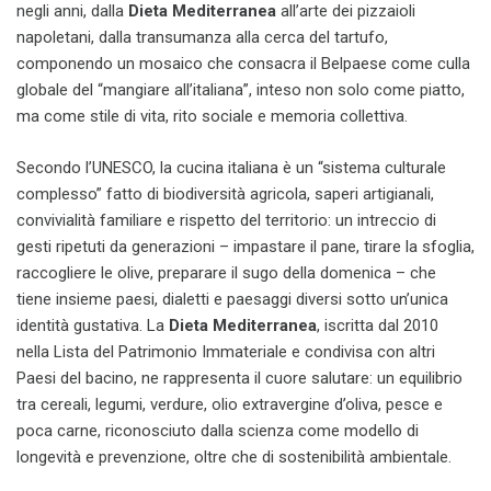
negli anni, dalla
Dieta Mediterranea
all’arte dei pizzaioli
napoletani, dalla transumanza alla cerca del tartufo,
componendo un mosaico che consacra il Belpaese come culla
globale del “mangiare all’italiana”, inteso non solo come piatto,
ma come stile di vita, rito sociale e memoria collettiva.
Secondo l’UNESCO, la cucina italiana è un “sistema culturale
complesso” fatto di biodiversità agricola, saperi artigianali,
convivialità familiare e rispetto del territorio: un intreccio di
gesti ripetuti da generazioni – impastare il pane, tirare la sfoglia,
raccogliere le olive, preparare il sugo della domenica – che
tiene insieme paesi, dialetti e paesaggi diversi sotto un’unica
identità gustativa. La
Dieta Mediterranea
, iscritta dal 2010
nella Lista del Patrimonio Immateriale e condivisa con altri
Paesi del bacino, ne rappresenta il cuore salutare: un equilibrio
tra cereali, legumi, verdure, olio extravergine d’oliva, pesce e
poca carne, riconosciuto dalla scienza come modello di
longevità e prevenzione, oltre che di sostenibilità ambientale.