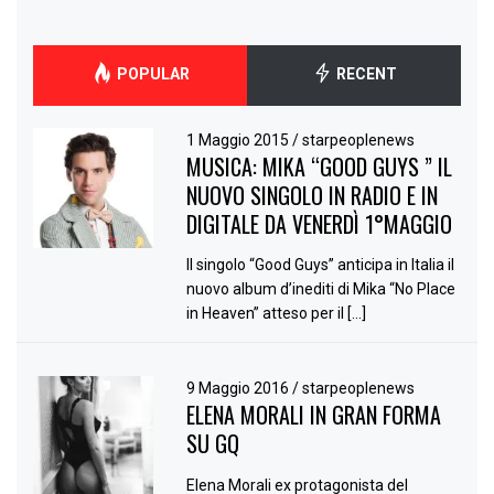
POPULAR
RECENT
1 Maggio 2015
/
starpeoplenews
MUSICA: MIKA “GOOD GUYS ” IL
NUOVO SINGOLO IN RADIO E IN
DIGITALE DA VENERDÌ 1°MAGGIO
Il singolo “Good Guys” anticipa in Italia il
nuovo album d’inediti di Mika “No Place
in Heaven” atteso per il […]
9 Maggio 2016
/
starpeoplenews
ELENA MORALI IN GRAN FORMA
SU GQ
Elena Morali ex protagonista del