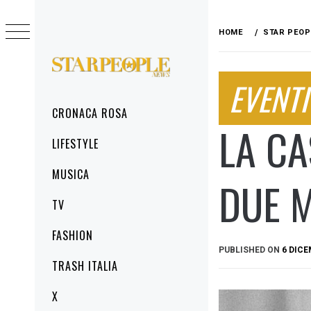
Skip
to
HOME
STAR PEOP
content
STARPEOPLENEWS
EVENTI
IL PORTALE DELLA CRONACA ROSA, DEL
GLAMOUR DEL LIFESTYLE
Primary
CRONACA ROSA
Menu
LA CA
LIFESTYLE
MUSICA
DUE M
TV
FASHION
PUBLISHED ON
6 DICE
TRASH ITALIA
X