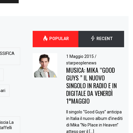
POPULAR
RECENT
SSIFICA
1 Maggio 2015
/
starpeoplenews
MUSICA: MIKA “GOOD
GUYS ” IL NUOVO
SINGOLO IN RADIO E IN
ari
DIGITALE DA VENERDÌ
1°MAGGIO
Il singolo “Good Guys” anticipa
in Italia il nuovo album d’inediti
iscia La
di Mika “No Place in Heaven”
affelli
atteso per il […]