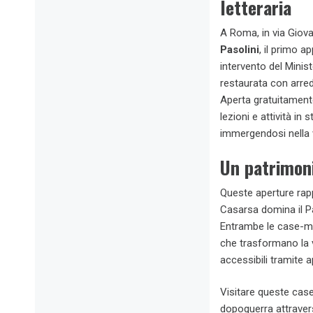
letteraria
A Roma, in via Giova
Pasolini
, il primo a
intervento del Minist
restaurata con arredi
Aperta gratuitamente
lezioni e attività in 
immergendosi nella 
Un patrimoni
Queste aperture rap
Casarsa domina il Pa
Entrambe le case-mus
che trasformano la v
accessibili tramite a
Visitare queste case
dopoguerra attravers