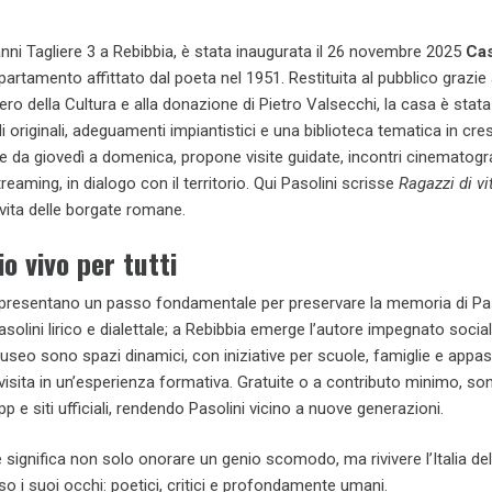
nni Tagliere 3 a Rebibbia, è stata inaugurata il 26 novembre 2025
Ca
ppartamento affittato dal poeta nel 1951. Restituita al pubblico grazie
ero della Cultura e alla donazione di Pietro Valsecchi, la casa è stata
 originali, adeguamenti impiantistici e una biblioteca tematica in cres
 da giovedì a domenica, propone visite guidate, incontri cinematogra
streaming, in dialogo con il territorio. Qui Pasolini scrisse
Ragazzi di vi
vita delle borgate romane.
o vivo per tutti
presentano un passo fondamentale per preservare la memoria di Pas
solini lirico e dialettale; a Rebibbia emerge l’autore impegnato socia
eo sono spazi dinamici, con iniziative per scuole, famiglie e appas
isita in un’esperienza formativa. Gratuite o a contributo minimo, so
pp e siti ufficiali, rendendo Pasolini vicino a nuove generazioni.
 significa non solo onorare un genio scomodo, ma rivivere l’Italia del
o i suoi occhi: poetici, critici e profondamente umani.