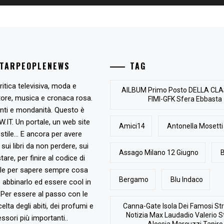
STARPEOPLENEWS
TAG
ritica televisiva, moda e
AlLBUM Primo Posto DELLA CLA
tore, musica e cronaca rosa.
FIMI-GFK Sfera Ebbasta
nti e mondanità. Questo è
T. Un portale, un web site
Amici14
Antonella Mosetti
stile... E ancora per avere
, sui libri da non perdere, sui
Assago Milano 12 Giugno
B
are, per finire al codice di
ile per sapere sempre cosa
Bergamo
Blu Indaco
abbinarlo ed essere cool in
Per essere al passo con le
elta degli abiti, dei profumi e
Canna-Gate Isola Dei Famosi Str
Notizia Max Laudadio Valerio St
ssori più importanti..