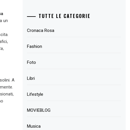
sa
TUTTE LE CATEGORIE
 a un
Cronaca Rosa
cita.
fici,
Fashion
ta
,
Foto
Libri
olini. A
lmente.
sionati,
Lifestyle
no
MOVIEBLOG
Musica