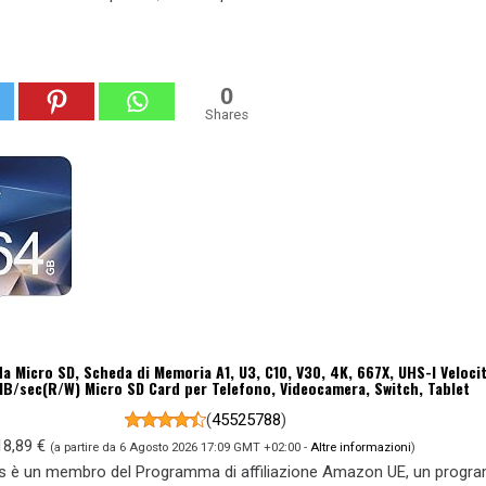
0
Shares
 Micro SD, Scheda di Memoria A1, U3, C10, V30, 4K, 667X, UHS-I Velocit
B/sec(R/W) Micro SD Card per Telefono, Videocamera, Switch, Tablet
(
45525788
)
18,89 €
(a partire da 6 Agosto 2026 17:09 GMT +02:00 -
Altre informazioni
)
s è un membro del Programma di affiliazione Amazon UE, un prog