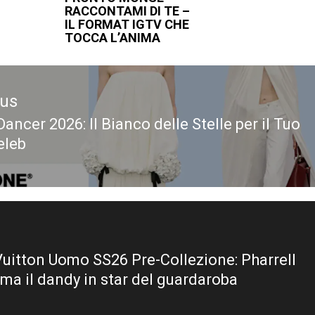
RACCONTAMI DI TE –
IL FORMAT IGTV CHE
TOCCA L’ANIMA
ous
ancer 2026: Il Bianco delle Stelle per il Tuo
ous
eleb
Vuitton Uomo SS26 Pre-Collezione: Pharrell
rma il dandy in star del guardaroba