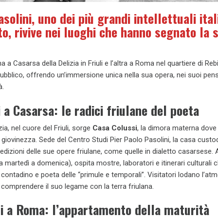
solini, uno dei più grandi intellettuali ital
o, rivive nei luoghi che hanno segnato la 
 Casarsa della Delizia in Friuli e l’altra a Roma nel quartiere di Rebi
ubblico, offrendo un’immersione unica nella sua opera, nei suoi pens
à.
 a Casarsa: le radici friulane del poeta
ia, nel cuore del Friuli, sorge
Casa Colussi
, la dimora materna dove 
 giovinezza. Sede del Centro Studi Pier Paolo Pasolini, la casa custodi
 edizioni delle sue opere friulane, come quelle in dialetto casarsese. 
a martedì a domenica), ospita mostre, laboratori e itinerari culturali 
i contadino e poeta delle “primule e temporali”. Visitatori lodano l’at
r comprendere il suo legame con la terra friulana.
i a Roma: l’appartamento della maturità