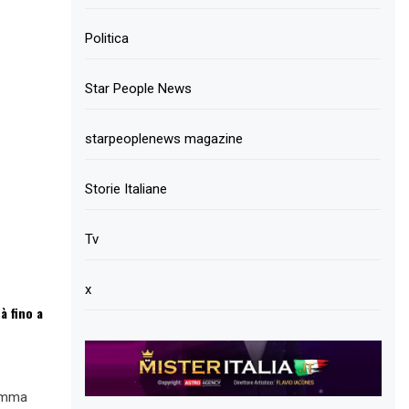
Politica
Star People News
starpeoplenews magazine
Storie Italiane
Tv
x
à fino a
ramma