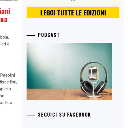
iani
LEGGI TUTTE LE EDIZIONI
sua
PODCAST
bbia,
ieri e
Pasolini
sce libri,
Aperta
che
mosfera
SEGUICI SU FACEBOOK