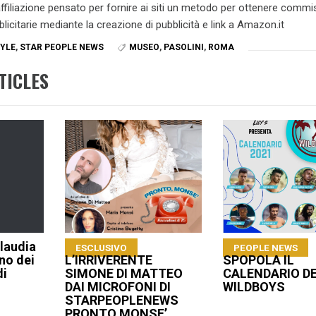
 affiliazione pensato per fornire ai siti un metodo per ottenere commi
blicitarie mediante la creazione di pubblicità e link a Amazon.it
TYLE
,
STAR PEOPLE NEWS
MUSEO
,
PASOLINI
,
ROMA
TICLES
laudia
ESCLUSIVO
PEOPLE NEWS
uno dei
L’IRRIVERENTE
SPOPOLA IL
di
SIMONE DI MATTEO
CALENDARIO DE
DAI MICROFONI DI
WILDBOYS
STARPEOPLENEWS
PRONTO MONSE’