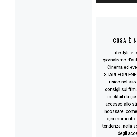
COSA È 
Lifestyle e c
giornalismo d'au
Cinema ed eve
STARPEOPLENEW.I
unico nel suo 
consigli sui film
cocktail da gust
accesso allo st
indossare, come 
ogni momento. 
tendenze, nella sc
degli acce